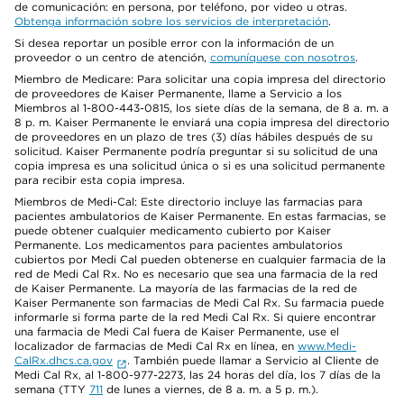
de comunicación: en persona, por teléfono, por video u otras.
Obtenga información sobre los servicios de interpretación
.
Si desea reportar un posible error con la información de un
proveedor o un centro de atención,
comuníquese con nosotros
.
Miembro de Medicare: Para solicitar una copia impresa del directorio
de proveedores de Kaiser Permanente, llame a Servicio a los
Miembros al 1-800-443-0815, los siete días de la semana, de 8 a. m. a
8 p. m. Kaiser Permanente le enviará una copia impresa del directorio
de proveedores en un plazo de tres (3) días hábiles después de su
solicitud. Kaiser Permanente podría preguntar si su solicitud de una
copia impresa es una solicitud única o si es una solicitud permanente
para recibir esta copia impresa.
Miembros de Medi-Cal: Este directorio incluye las farmacias para
pacientes ambulatorios de Kaiser Permanente. En estas farmacias, se
puede obtener cualquier medicamento cubierto por Kaiser
Permanente. Los medicamentos para pacientes ambulatorios
cubiertos por Medi Cal pueden obtenerse en cualquier farmacia de la
red de Medi Cal Rx. No es necesario que sea una farmacia de la red
de Kaiser Permanente. La mayoría de las farmacias de la red de
Kaiser Permanente son farmacias de Medi Cal Rx. Su farmacia puede
informarle si forma parte de la red Medi Cal Rx. Si quiere encontrar
una farmacia de Medi Cal fuera de Kaiser Permanente, use el
localizador de farmacias de Medi Cal Rx en línea, en
www.Medi-
CalRx.dhcs.ca.gov
. También puede llamar a Servicio al Cliente de
Medi Cal Rx, al 1-800-977-2273, las 24 horas del día, los 7 días de la
semana (TTY
711
de lunes a viernes, de 8 a. m. a 5 p. m.).