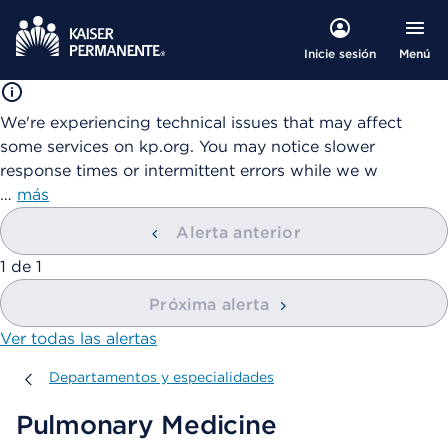
Menú
Inicie sesión
We're experiencing technical issues that may affect
some services on kp.org. You may notice slower
response times or intermittent errors while we w
…
más
Alerta anterior
mostrando
1
de
1
Próxima alerta
Ver todas las alertas
Departamentos y especialidades
Departamentos y especialidades
Pulmonary Medicine