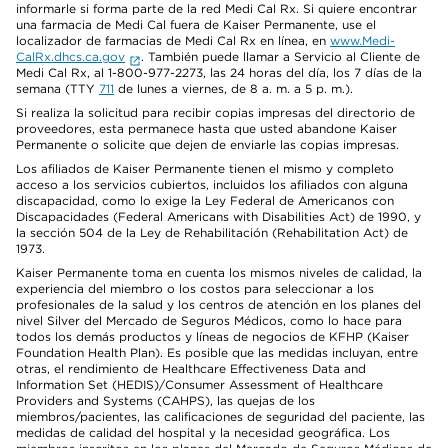
informarle si forma parte de la red Medi Cal Rx. Si quiere encontrar
una farmacia de Medi Cal fuera de Kaiser Permanente, use el
localizador de farmacias de Medi Cal Rx en línea, en
www.Medi-
CalRx.dhcs.ca.gov
. También puede llamar a Servicio al Cliente de
Medi Cal Rx, al 1-800-977-2273, las 24 horas del día, los 7 días de la
semana (TTY
711
de lunes a viernes, de 8 a. m. a 5 p. m.).
Si realiza la solicitud para recibir copias impresas del directorio de
proveedores, esta permanece hasta que usted abandone Kaiser
Permanente o solicite que dejen de enviarle las copias impresas.
Los afiliados de Kaiser Permanente tienen el mismo y completo
acceso a los servicios cubiertos, incluidos los afiliados con alguna
discapacidad, como lo exige la Ley Federal de Americanos con
Discapacidades (Federal Americans with Disabilities Act) de 1990, y
la sección 504 de la Ley de Rehabilitación (Rehabilitation Act) de
1973.
Kaiser Permanente toma en cuenta los mismos niveles de calidad, la
experiencia del miembro o los costos para seleccionar a los
profesionales de la salud y los centros de atención en los planes del
nivel Silver del Mercado de Seguros Médicos, como lo hace para
todos los demás productos y líneas de negocios de KFHP (Kaiser
Foundation Health Plan). Es posible que las medidas incluyan, entre
otras, el rendimiento de Healthcare Effectiveness Data and
Information Set (HEDIS)/Consumer Assessment of Healthcare
Providers and Systems (CAHPS), las quejas de los
miembros/pacientes, las calificaciones de seguridad del paciente, las
medidas de calidad del hospital y la necesidad geográfica. Los