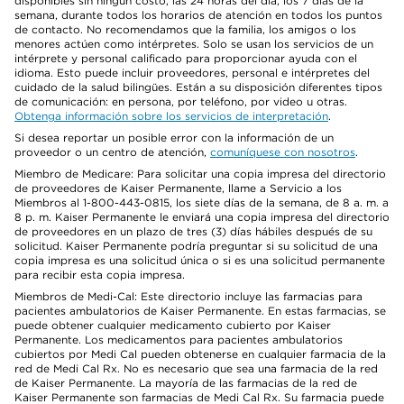
disponibles sin ningún costo, las 24 horas del día, los 7 días de la
semana, durante todos los horarios de atención en todos los puntos
de contacto. No recomendamos que la familia, los amigos o los
menores actúen como intérpretes. Solo se usan los servicios de un
intérprete y personal calificado para proporcionar ayuda con el
idioma. Esto puede incluir proveedores, personal e intérpretes del
cuidado de la salud bilingües. Están a su disposición diferentes tipos
de comunicación: en persona, por teléfono, por video u otras.
Obtenga información sobre los servicios de interpretación
.
Si desea reportar un posible error con la información de un
proveedor o un centro de atención,
comuníquese con nosotros
.
Miembro de Medicare: Para solicitar una copia impresa del directorio
de proveedores de Kaiser Permanente, llame a Servicio a los
Miembros al 1-800-443-0815, los siete días de la semana, de 8 a. m. a
8 p. m. Kaiser Permanente le enviará una copia impresa del directorio
de proveedores en un plazo de tres (3) días hábiles después de su
solicitud. Kaiser Permanente podría preguntar si su solicitud de una
copia impresa es una solicitud única o si es una solicitud permanente
para recibir esta copia impresa.
Miembros de Medi-Cal: Este directorio incluye las farmacias para
pacientes ambulatorios de Kaiser Permanente. En estas farmacias, se
puede obtener cualquier medicamento cubierto por Kaiser
Permanente. Los medicamentos para pacientes ambulatorios
cubiertos por Medi Cal pueden obtenerse en cualquier farmacia de la
red de Medi Cal Rx. No es necesario que sea una farmacia de la red
de Kaiser Permanente. La mayoría de las farmacias de la red de
Kaiser Permanente son farmacias de Medi Cal Rx. Su farmacia puede