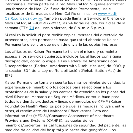
informarle si forma parte de la red Medi Cal Rx. Si quiere encontrar
una farmacia de Medi Cal fuera de Kaiser Permanente, use el
localizador de farmacias de Medi Cal Rx en línea, en
www.Medi-
CalRx.dhcs.ca.gov
. También puede llamar a Servicio al Cliente de
Medi Cal Rx, al 1-800-977-2273, las 24 horas del día, los 7 días de la
semana (TTY
711
de lunes a viernes, de 8 a. m. a 5 p. m.).
Si realiza la solicitud para recibir copias impresas del directorio de
proveedores, esta permanece hasta que usted abandone Kaiser
Permanente o solicite que dejen de enviarle las copias impresas.
Los afiliados de Kaiser Permanente tienen el mismo y completo
acceso a los servicios cubiertos, incluidos los afiliados con alguna
discapacidad, como lo exige la Ley Federal de Americanos con
Discapacidades (Federal Americans with Disabilities Act) de 1990, y
la sección 504 de la Ley de Rehabilitación (Rehabilitation Act) de
1973.
Kaiser Permanente toma en cuenta los mismos niveles de calidad, la
experiencia del miembro o los costos para seleccionar a los
profesionales de la salud y los centros de atención en los planes del
nivel Silver del Mercado de Seguros Médicos, como lo hace para
todos los demás productos y líneas de negocios de KFHP (Kaiser
Foundation Health Plan). Es posible que las medidas incluyan, entre
otras, el rendimiento de Healthcare Effectiveness Data and
Information Set (HEDIS)/Consumer Assessment of Healthcare
Providers and Systems (CAHPS), las quejas de los
miembros/pacientes, las calificaciones de seguridad del paciente, las
medidas de calidad del hospital y la necesidad geográfica. Los