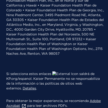
Foundation Health Plan, Inc., en el Norte y Sur de
California y Hawái • Kaiser Foundation Health Plan de
Colorado • Kaiser Foundation Health Plan de Georgia, Inc.,
Nine Piedmont Center, 3495 Piedmont Road NE, Atlanta,
GA 30305 • Kaiser Foundation Health Plan de Estados del
Atlántico Medio, Inc., en Maryland, Virginia, y Washington,
D.C., 4000 Garden City Drive, Hyattsville, MD, 20785 •
Kaiser Foundation Health Plan del Noroeste, 500 NE
Multnomah St., Suite 100, Portland, OR 97232 • Kaiser
Foundation Health Plan of Washington or Kaiser
Foundation Health Plan of Washington Options, Inc., 2715
Naches Ave, Renton, WA 98057
Si selecciona estos enlaces
saldrá de
KP.org/espanol. Kaiser Permanente no se responsabiliza
de la información o las políticas de sitios web
externos.
Detalles
.
Para obtener la mejor experiencia, se recomienda
Adobe
Acrobat
para leer archivos PDFs.