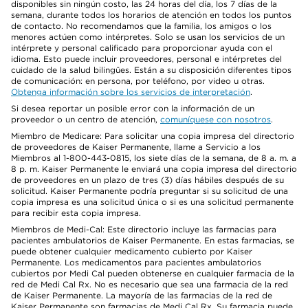
disponibles sin ningún costo, las 24 horas del día, los 7 días de la
semana, durante todos los horarios de atención en todos los puntos
de contacto. No recomendamos que la familia, los amigos o los
menores actúen como intérpretes. Solo se usan los servicios de un
intérprete y personal calificado para proporcionar ayuda con el
idioma. Esto puede incluir proveedores, personal e intérpretes del
cuidado de la salud bilingües. Están a su disposición diferentes tipos
de comunicación: en persona, por teléfono, por video u otras.
Obtenga información sobre los servicios de interpretación
.
Si desea reportar un posible error con la información de un
proveedor o un centro de atención,
comuníquese con nosotros
.
Miembro de Medicare: Para solicitar una copia impresa del directorio
de proveedores de Kaiser Permanente, llame a Servicio a los
Miembros al 1-800-443-0815, los siete días de la semana, de 8 a. m. a
8 p. m. Kaiser Permanente le enviará una copia impresa del directorio
de proveedores en un plazo de tres (3) días hábiles después de su
solicitud. Kaiser Permanente podría preguntar si su solicitud de una
copia impresa es una solicitud única o si es una solicitud permanente
para recibir esta copia impresa.
Miembros de Medi-Cal: Este directorio incluye las farmacias para
pacientes ambulatorios de Kaiser Permanente. En estas farmacias, se
puede obtener cualquier medicamento cubierto por Kaiser
Permanente. Los medicamentos para pacientes ambulatorios
cubiertos por Medi Cal pueden obtenerse en cualquier farmacia de la
red de Medi Cal Rx. No es necesario que sea una farmacia de la red
de Kaiser Permanente. La mayoría de las farmacias de la red de
Kaiser Permanente son farmacias de Medi Cal Rx. Su farmacia puede