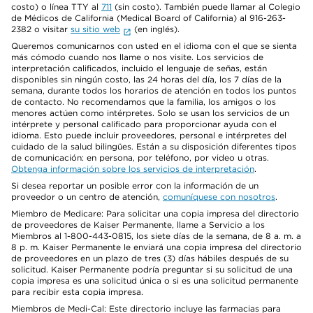
costo) o línea TTY al
711
(sin costo). También puede llamar al Colegio
de Médicos de California (Medical Board of California) al 916-263-
2382 o visitar
su sitio web
(en inglés).
Queremos comunicarnos con usted en el idioma con el que se sienta
más cómodo cuando nos llame o nos visite. Los servicios de
interpretación calificados, incluido el lenguaje de señas, están
disponibles sin ningún costo, las 24 horas del día, los 7 días de la
semana, durante todos los horarios de atención en todos los puntos
de contacto. No recomendamos que la familia, los amigos o los
menores actúen como intérpretes. Solo se usan los servicios de un
intérprete y personal calificado para proporcionar ayuda con el
idioma. Esto puede incluir proveedores, personal e intérpretes del
cuidado de la salud bilingües. Están a su disposición diferentes tipos
de comunicación: en persona, por teléfono, por video u otras.
Obtenga información sobre los servicios de interpretación
.
Si desea reportar un posible error con la información de un
proveedor o un centro de atención,
comuníquese con nosotros
.
Miembro de Medicare: Para solicitar una copia impresa del directorio
de proveedores de Kaiser Permanente, llame a Servicio a los
Miembros al 1-800-443-0815, los siete días de la semana, de 8 a. m. a
8 p. m. Kaiser Permanente le enviará una copia impresa del directorio
de proveedores en un plazo de tres (3) días hábiles después de su
solicitud. Kaiser Permanente podría preguntar si su solicitud de una
copia impresa es una solicitud única o si es una solicitud permanente
para recibir esta copia impresa.
Miembros de Medi-Cal: Este directorio incluye las farmacias para