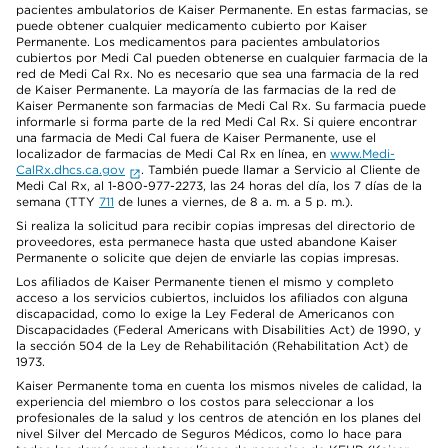
pacientes ambulatorios de Kaiser Permanente. En estas farmacias, se
puede obtener cualquier medicamento cubierto por Kaiser
Permanente. Los medicamentos para pacientes ambulatorios
cubiertos por Medi Cal pueden obtenerse en cualquier farmacia de la
red de Medi Cal Rx. No es necesario que sea una farmacia de la red
de Kaiser Permanente. La mayoría de las farmacias de la red de
Kaiser Permanente son farmacias de Medi Cal Rx. Su farmacia puede
informarle si forma parte de la red Medi Cal Rx. Si quiere encontrar
una farmacia de Medi Cal fuera de Kaiser Permanente, use el
localizador de farmacias de Medi Cal Rx en línea, en
www.Medi-
CalRx.dhcs.ca.gov
. También puede llamar a Servicio al Cliente de
Medi Cal Rx, al 1-800-977-2273, las 24 horas del día, los 7 días de la
semana (TTY
711
de lunes a viernes, de 8 a. m. a 5 p. m.).
Si realiza la solicitud para recibir copias impresas del directorio de
proveedores, esta permanece hasta que usted abandone Kaiser
Permanente o solicite que dejen de enviarle las copias impresas.
Los afiliados de Kaiser Permanente tienen el mismo y completo
acceso a los servicios cubiertos, incluidos los afiliados con alguna
discapacidad, como lo exige la Ley Federal de Americanos con
Discapacidades (Federal Americans with Disabilities Act) de 1990, y
la sección 504 de la Ley de Rehabilitación (Rehabilitation Act) de
1973.
Kaiser Permanente toma en cuenta los mismos niveles de calidad, la
experiencia del miembro o los costos para seleccionar a los
profesionales de la salud y los centros de atención en los planes del
nivel Silver del Mercado de Seguros Médicos, como lo hace para