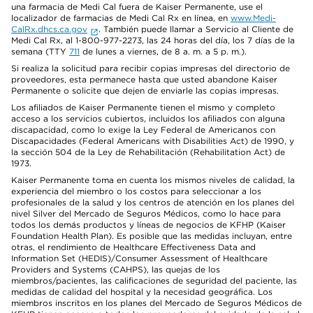
una farmacia de Medi Cal fuera de Kaiser Permanente, use el
localizador de farmacias de Medi Cal Rx en línea, en
www.Medi-
CalRx.dhcs.ca.gov
. También puede llamar a Servicio al Cliente de
Medi Cal Rx, al 1-800-977-2273, las 24 horas del día, los 7 días de la
semana (TTY
711
de lunes a viernes, de 8 a. m. a 5 p. m.).
Si realiza la solicitud para recibir copias impresas del directorio de
proveedores, esta permanece hasta que usted abandone Kaiser
Permanente o solicite que dejen de enviarle las copias impresas.
Los afiliados de Kaiser Permanente tienen el mismo y completo
acceso a los servicios cubiertos, incluidos los afiliados con alguna
discapacidad, como lo exige la Ley Federal de Americanos con
Discapacidades (Federal Americans with Disabilities Act) de 1990, y
la sección 504 de la Ley de Rehabilitación (Rehabilitation Act) de
1973.
Kaiser Permanente toma en cuenta los mismos niveles de calidad, la
experiencia del miembro o los costos para seleccionar a los
profesionales de la salud y los centros de atención en los planes del
nivel Silver del Mercado de Seguros Médicos, como lo hace para
todos los demás productos y líneas de negocios de KFHP (Kaiser
Foundation Health Plan). Es posible que las medidas incluyan, entre
otras, el rendimiento de Healthcare Effectiveness Data and
Information Set (HEDIS)/Consumer Assessment of Healthcare
Providers and Systems (CAHPS), las quejas de los
miembros/pacientes, las calificaciones de seguridad del paciente, las
medidas de calidad del hospital y la necesidad geográfica. Los
miembros inscritos en los planes del Mercado de Seguros Médicos de