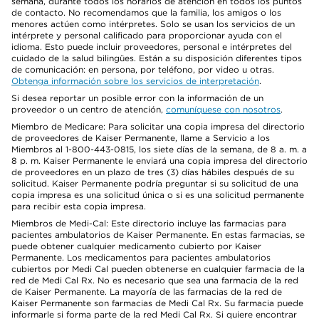
semana, durante todos los horarios de atención en todos los puntos
de contacto. No recomendamos que la familia, los amigos o los
menores actúen como intérpretes. Solo se usan los servicios de un
intérprete y personal calificado para proporcionar ayuda con el
idioma. Esto puede incluir proveedores, personal e intérpretes del
cuidado de la salud bilingües. Están a su disposición diferentes tipos
de comunicación: en persona, por teléfono, por video u otras.
Obtenga información sobre los servicios de interpretación
.
Si desea reportar un posible error con la información de un
proveedor o un centro de atención,
comuníquese con nosotros
.
Miembro de Medicare: Para solicitar una copia impresa del directorio
de proveedores de Kaiser Permanente, llame a Servicio a los
Miembros al 1-800-443-0815, los siete días de la semana, de 8 a. m. a
8 p. m. Kaiser Permanente le enviará una copia impresa del directorio
de proveedores en un plazo de tres (3) días hábiles después de su
solicitud. Kaiser Permanente podría preguntar si su solicitud de una
copia impresa es una solicitud única o si es una solicitud permanente
para recibir esta copia impresa.
Miembros de Medi-Cal: Este directorio incluye las farmacias para
pacientes ambulatorios de Kaiser Permanente. En estas farmacias, se
puede obtener cualquier medicamento cubierto por Kaiser
Permanente. Los medicamentos para pacientes ambulatorios
cubiertos por Medi Cal pueden obtenerse en cualquier farmacia de la
red de Medi Cal Rx. No es necesario que sea una farmacia de la red
de Kaiser Permanente. La mayoría de las farmacias de la red de
Kaiser Permanente son farmacias de Medi Cal Rx. Su farmacia puede
informarle si forma parte de la red Medi Cal Rx. Si quiere encontrar