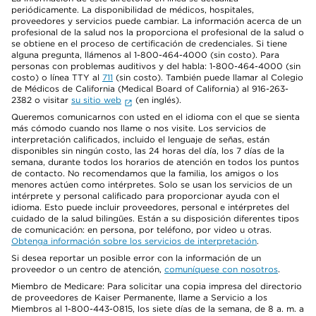
periódicamente. La disponibilidad de médicos, hospitales,
proveedores y servicios puede cambiar. La información acerca de un
profesional de la salud nos la proporciona el profesional de la salud o
se obtiene en el proceso de certificación de credenciales. Si tiene
alguna pregunta, llámenos al 1-800-464-4000 (sin costo). Para
personas con problemas auditivos y del habla: 1-800-464-4000 (sin
costo) o línea TTY al
711
(sin costo). También puede llamar al Colegio
de Médicos de California (Medical Board of California) al 916-263-
2382 o visitar
su sitio web
(en inglés).
Queremos comunicarnos con usted en el idioma con el que se sienta
más cómodo cuando nos llame o nos visite. Los servicios de
interpretación calificados, incluido el lenguaje de señas, están
disponibles sin ningún costo, las 24 horas del día, los 7 días de la
semana, durante todos los horarios de atención en todos los puntos
de contacto. No recomendamos que la familia, los amigos o los
menores actúen como intérpretes. Solo se usan los servicios de un
intérprete y personal calificado para proporcionar ayuda con el
idioma. Esto puede incluir proveedores, personal e intérpretes del
cuidado de la salud bilingües. Están a su disposición diferentes tipos
de comunicación: en persona, por teléfono, por video u otras.
Obtenga información sobre los servicios de interpretación
.
Si desea reportar un posible error con la información de un
proveedor o un centro de atención,
comuníquese con nosotros
.
Miembro de Medicare: Para solicitar una copia impresa del directorio
de proveedores de Kaiser Permanente, llame a Servicio a los
Miembros al 1-800-443-0815, los siete días de la semana, de 8 a. m. a