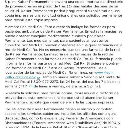
8 p. m. Kaiser Permanente le enviará una copia impresa del directorio
de proveedores en un plazo de tres (3) días hábiles después de su
solicitud. Kaiser Permanente podría preguntar si su solicitud de una
copia impresa es una solicitud única o si es una solicitud permanente
para recibir esta copia impresa.
Miembros de Medi-Cal: Este directorio incluye las farmacias para
pacientes ambulatorios de Kaiser Permanente. En estas farmacias, se
puede obtener cualquier medicamento cubierto por Kaiser
Permanente. Los medicamentos para pacientes ambulatorios
cubiertos por Medi Cal pueden obtenerse en cualquier farmacia de la
red de Medi Cal Rx. No es necesario que sea una farmacia de la red
de Kaiser Permanente. La mayoría de las farmacias de la red de
Kaiser Permanente son farmacias de Medi Cal Rx. Su farmacia puede
informarle si forma parte de la red Medi Cal Rx. Si quiere encontrar
una farmacia de Medi Cal fuera de Kaiser Permanente, use el
localizador de farmacias de Medi Cal Rx en línea, en
www.Medi-
CalRx.dhcs.ca.gov
. También puede llamar a Servicio al Cliente de
Medi Cal Rx, al 1-800-977-2273, las 24 horas del día, los 7 días de la
semana (TTY
711
de lunes a viernes, de 8 a. m. a 5 p. m.).
Si realiza la solicitud para recibir copias impresas del directorio de
proveedores, esta permanece hasta que usted abandone Kaiser
Permanente o solicite que dejen de enviarle las copias impresas.
Los afiliados de Kaiser Permanente tienen el mismo y completo
acceso a los servicios cubiertos, incluidos los afiliados con alguna
discapacidad, como lo exige la Ley Federal de Americanos con
Discapacidades (Federal Americans with Disabilities Act) de 1990, y
la sección 504 de la Ley de Rehabilitación (Rehabilitation Act) de