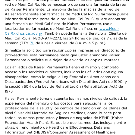
red de Medi Cal Rx. No es necesario que sea una farmacia de la red
de Kaiser Permanente. La mayoría de las farmacias de la red de
Kaiser Permanente son farmacias de Medi Cal Rx. Su farmacia puede
informarle si forma parte de la red Medi Cal Rx. Si quiere encontrar
una farmacia de Medi Cal fuera de Kaiser Permanente, use el
localizador de farmacias de Medi Cal Rx en línea, en
www.Medi-
CalRx.dhcs.ca.gov
. También puede llamar a Servicio al Cliente de
Medi Cal Rx, al 1-800-977-2273, las 24 horas del día, los 7 días de la
semana (TTY
711
de lunes a viernes, de 8 a. m. a 5 p. m.).
Si realiza la solicitud para recibir copias impresas del directorio de
proveedores, esta permanece hasta que usted abandone Kaiser
Permanente o solicite que dejen de enviarle las copias impresas.
Los afiliados de Kaiser Permanente tienen el mismo y completo
acceso a los servicios cubiertos, incluidos los afiliados con alguna
discapacidad, como lo exige la Ley Federal de Americanos con
Discapacidades (Federal Americans with Disabilities Act) de 1990, y
la sección 504 de la Ley de Rehabilitación (Rehabilitation Act) de
1973.
Kaiser Permanente toma en cuenta los mismos niveles de calidad, la
experiencia del miembro o los costos para seleccionar a los
profesionales de la salud y los centros de atención en los planes del
nivel Silver del Mercado de Seguros Médicos, como lo hace para
todos los demás productos y líneas de negocios de KFHP (Kaiser
Foundation Health Plan). Es posible que las medidas incluyan, entre
otras, el rendimiento de Healthcare Effectiveness Data and
Information Set (HEDIS)/Consumer Assessment of Healthcare