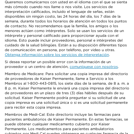
Queremos comunicarnos con usted en el idioma con el que se sienta
más cómodo cuando nos llame o nos visite. Los servicios de
interpretación calificados, incluido el lenguaje de señas, están
disponibles sin ningún costo, las 24 horas del día, los 7 días de la
semana, durante todos los horarios de atención en todos los puntos
de contacto. No recomendamos que la familia, los amigos o los
menores actúen como intérpretes. Solo se usan los servicios de un
intérprete y personal calificado para proporcionar ayuda con el
idioma. Esto puede incluir proveedores, personal e intérpretes del
cuidado de la salud bilingües. Están a su disposición diferentes tipos
de comunicación: en persona, por teléfono, por video u otras.
Obtenga información sobre los servicios de interpretación
.
Si desea reportar un posible error con la información de un
proveedor o un centro de atención,
comuníquese con nosotros
.
Miembro de Medicare: Para solicitar una copia impresa del directorio
de proveedores de Kaiser Permanente, llame a Servicio a los
Miembros al 1-800-443-0815, los siete días de la semana, de 8 a. m. a
8 p. m. Kaiser Permanente le enviará una copia impresa del directorio
de proveedores en un plazo de tres (3) días hábiles después de su
solicitud. Kaiser Permanente podría preguntar si su solicitud de una
copia impresa es una solicitud única o si es una solicitud permanente
para recibir esta copia impresa.
Miembros de Medi-Cal: Este directorio incluye las farmacias para
pacientes ambulatorios de Kaiser Permanente. En estas farmacias, se
puede obtener cualquier medicamento cubierto por Kaiser
Permanente. Los medicamentos para pacientes ambulatorios
cubiertos por Medi Cal pueden obtenerse en cualquier farmacia de la