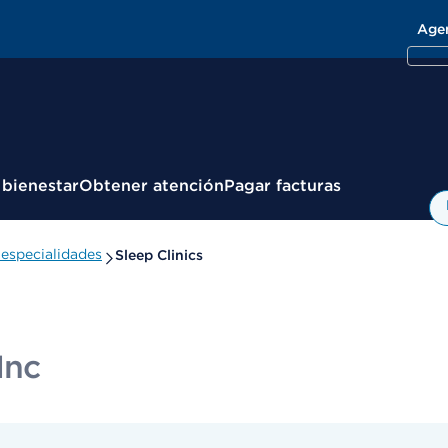
Age
 bienestar
Obtener atención
Pagar facturas
especialidades
Sleep Clinics
Inc