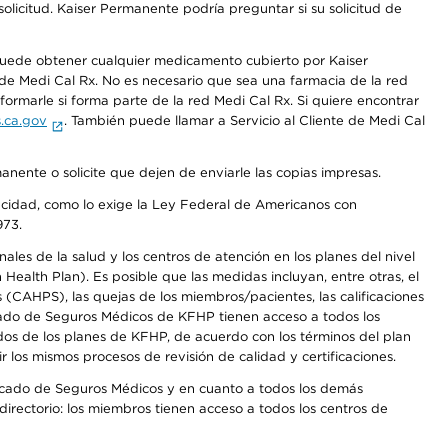
olicitud. Kaiser Permanente podría preguntar si su solicitud de
 puede obtener cualquier medicamento cubierto por Kaiser
e Medi Cal Rx. No es necesario que sea una farmacia de la red
rmarle si forma parte de la red Medi Cal Rx. Si quiere encontrar
.ca.gov
. También puede llamar a Servicio al Cliente de Medi Cal
anente o solicite que dejen de enviarle las copias impresas.
apacidad, como lo exige la Ley Federal de Americanos con
973.
les de la salud y los centros de atención en los planes del nivel
alth Plan). Es posible que las medidas incluyan, entre otras, el
CAHPS), las quejas de los miembros/pacientes, las calificaciones
rcado de Seguros Médicos de KFHP tienen acceso a todos los
dos de los planes de KFHP, de acuerdo con los términos del plan
os mismos procesos de revisión de calidad y certificaciones.
Mercado de Seguros Médicos y en cuanto a todos los demás
irectorio: los miembros tienen acceso a todos los centros de