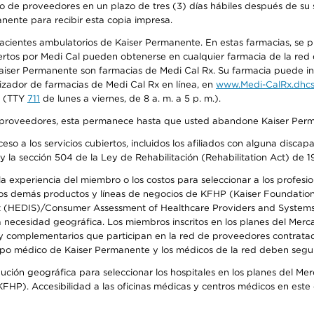
o de proveedores en un plazo de tres (3) días hábiles después de su s
anente para recibir esta copia impresa.
 pacientes ambulatorios de Kaiser Permanente. En estas farmacias, se
tos por Medi Cal pueden obtenerse en cualquier farmacia de la red d
iser Permanente son farmacias de Medi Cal Rx. Su farmacia puede info
izador de farmacias de Medi Cal Rx en línea, en
www.Medi-CalRx.dhcs
na (TTY
711
de lunes a viernes, de 8 a. m. a 5 p. m.).
o de proveedores, esta permanece hasta que usted abandone Kaiser Perm
so a los servicios cubiertos, incluidos los afiliados con alguna disc
y la sección 504 de la Ley de Rehabilitación (Rehabilitation Act) de 1
 experiencia del miembro o los costos para seleccionar a los profesiona
s demás productos y líneas de negocios de KFHP (Kaiser Foundation He
t (HEDIS)/Consumer Assessment of Healthcare Providers and Systems (
la necesidad geográfica. Los miembros inscritos en los planes del Me
s y complementarios que participan en la red de proveedores contrata
o médico de Kaiser Permanente y los médicos de la red deben seguir l
ribución geográfica para seleccionar los hospitales en los planes del 
HP). Accesibilidad a las oficinas médicas y centros médicos en este d