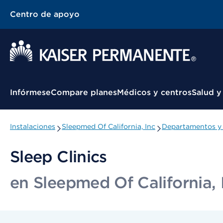
Centro de apoyo
Menú contextual
Infórmese
Compare planes
Médicos y centros
Salud y
Instalaciones
Sleepmed Of California, Inc
Departamentos y 
Sleep Clinics
en Sleepmed Of California, 