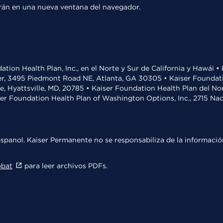
rirán en una nueva ventana del navegador.
ation Health Plan, Inc., en el Norte y Sur de California y Hawái 
r, 3495 Piedmont Road NE, Atlanta, GA 30305 • Kaiser Foundatio
ve, Hyattsville, MD, 20785 • Kaiser Foundation Health Plan del N
ser Foundation Health Plan of Washington Options, Inc., 2715 N
spanol. Kaiser Permanente no se responsabiliza de la información
obat
para leer archivos PDFs.