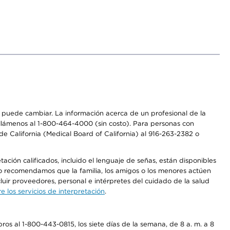
os puede cambiar. La información acerca de un profesional de la
a, llámenos al 1-800-464-4000 (sin costo). Para personas con
e California (Medical Board of California) al 916-263-2382 o
ción calificados, incluido el lenguaje de señas, están disponibles
 No recomendamos que la familia, los amigos o los menores actúen
luir proveedores, personal e intérpretes del cuidado de la salud
 los servicios de interpretación
.
os al 1-800-443-0815, los siete días de la semana, de 8 a. m. a 8