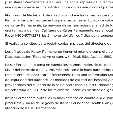
p. m. Kaiser Permanente le enviará una copia impresa del directori
una copia impresa es una solicitud única o si es una solicitud perm
Miembros de Medi-Cal: Este directorio incluye las farmacias para
Permanente. Los medicamentos para pacientes ambulatorios cubier
de Kaiser Permanente. La mayoría de las farmacias de la red de Ka
una farmacia de Medi Cal fuera de Kaiser Permanente, use el local
Rx, al 1-800-977-2273, las 24 horas del día, los 7 días de la sema
Si realiza la solicitud para recibir copias impresas del directori
Los afiliados de Kaiser Permanente tienen el mismo y completo acce
Discapacidades (Federal Americans with Disabilities Act) de 1990, 
Kaiser Permanente toma en cuenta los mismos niveles de calidad, la
Silver del Mercado de Seguros Médicos, como lo hace para todos lo
rendimiento de Healthcare Effectiveness Data and Information Se
de seguridad del paciente, las medidas de calidad del hospital y 
proveedores del cuidado de la salud profesionales, institucionale
de cobertura de KFHP de los miembros. Todos los médicos del grup
Kaiser Permanente aplica los mismos criterios en cuanto a la dist
productos y líneas de negocio de Kaiser Foundation Health Plan (KF
atención de Kaiser Permanente.