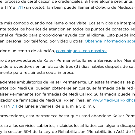
n el proceso de certificación de credenciales. Si tiene alguna pregunt
ea TTY al
711
(sin costo). También puede llamar al Colegio de Médicos d
más cómodo cuando nos llame o nos visite. Los servicios de interpreta
urante todos los horarios de atención en todos los puntos de contacto.
sonal calificado para proporcionar ayuda con el idioma. Esto puede inc
 en persona, por teléfono, por video u otras.
Obtenga información sobre
edor o un centro de atención,
comuníquese con nosotros
.
io de proveedores de Kaiser Permanente, llame a Servicio a los Miembr
o de proveedores en un plazo de tres (3) días hábiles después de su s
anente para recibir esta copia impresa.
 pacientes ambulatorios de Kaiser Permanente. En estas farmacias, se
tos por Medi Cal pueden obtenerse en cualquier farmacia de la red d
iser Permanente son farmacias de Medi Cal Rx. Su farmacia puede info
izador de farmacias de Medi Cal Rx en línea, en
www.Medi-CalRx.dhcs
na (TTY
711
de lunes a viernes, de 8 a. m. a 5 p. m.).
o de proveedores, esta permanece hasta que usted abandone Kaiser Perm
so a los servicios cubiertos, incluidos los afiliados con alguna disc
y la sección 504 de la Ley de Rehabilitación (Rehabilitation Act) de 1