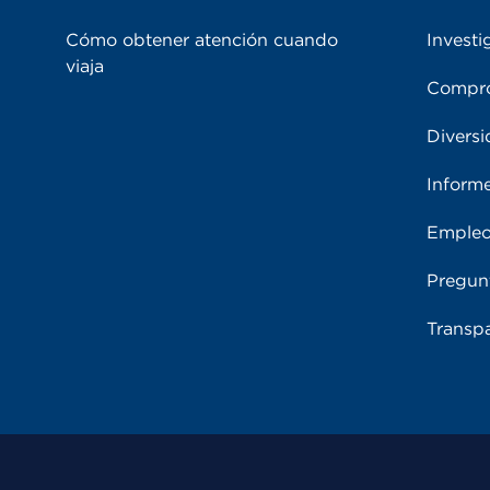
Cómo obtener atención cuando
Investi
viaja
Compro
Diversi
Inform
Emple
Pregun
Transpa