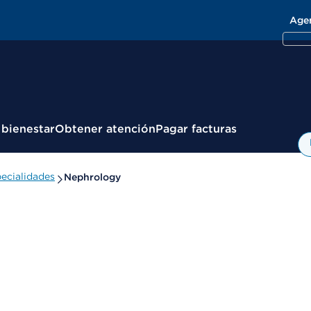
Age
 bienestar
Obtener atención
Pagar facturas
ecialidades
Nephrology