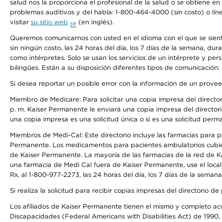
salud nos la proporciona el profesional de la salud o se obtiene e
problemas auditivos y del habla: 1-800-464-4000 (sin costo) o lín
visitar
su sitio web
(en inglés).
Queremos comunicarnos con usted en el idioma con el que se sienta 
sin ningún costo, las 24 horas del día, los 7 días de la semana, d
como intérpretes. Solo se usan los servicios de un intérprete y per
bilingües. Están a su disposición diferentes tipos de comunicación:
Si desea reportar un posible error con la información de un prove
Miembro de Medicare: Para solicitar una copia impresa del director
p. m. Kaiser Permanente le enviará una copia impresa del directori
una copia impresa es una solicitud única o si es una solicitud perm
Miembros de Medi-Cal: Este directorio incluye las farmacias para
Permanente. Los medicamentos para pacientes ambulatorios cubier
de Kaiser Permanente. La mayoría de las farmacias de la red de Ka
una farmacia de Medi Cal fuera de Kaiser Permanente, use el local
Rx, al 1-800-977-2273, las 24 horas del día, los 7 días de la sema
Si realiza la solicitud para recibir copias impresas del directori
Los afiliados de Kaiser Permanente tienen el mismo y completo acce
Discapacidades (Federal Americans with Disabilities Act) de 1990, 