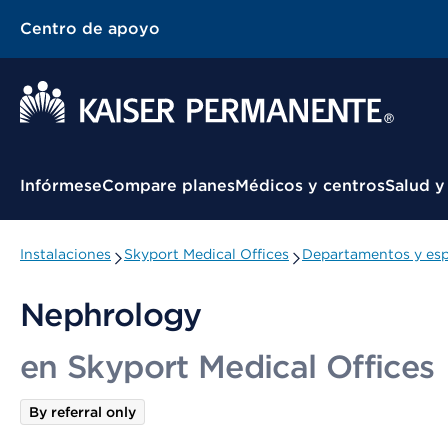
Centro de apoyo
Menú contextual
Infórmese
Compare planes
Médicos y centros
Salud y
Instalaciones
Skyport Medical Offices
Departamentos y esp
Nephrology
en Skyport Medical Offices
By referral only