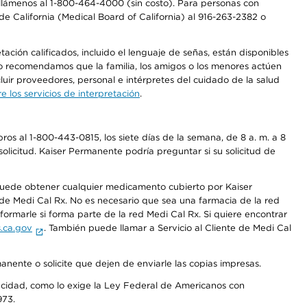
a, llámenos al 1-800-464-4000 (sin costo). Para personas con
e California (Medical Board of California) al 916-263-2382 o
ción calificados, incluido el lenguaje de señas, están disponibles
 No recomendamos que la familia, los amigos o los menores actúen
luir proveedores, personal e intérpretes del cuidado de la salud
 los servicios de interpretación
.
os al 1-800-443-0815, los siete días de la semana, de 8 a. m. a 8
olicitud. Kaiser Permanente podría preguntar si su solicitud de
 puede obtener cualquier medicamento cubierto por Kaiser
e Medi Cal Rx. No es necesario que sea una farmacia de la red
rmarle si forma parte de la red Medi Cal Rx. Si quiere encontrar
.ca.gov
. También puede llamar a Servicio al Cliente de Medi Cal
anente o solicite que dejen de enviarle las copias impresas.
apacidad, como lo exige la Ley Federal de Americanos con
973.