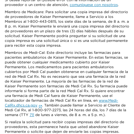
proveedor o un centro de atención,
comuníquese con nosotros
.
Miembro de Medicare: Para solicitar una copia impresa del directorio
de proveedores de Kaiser Permanente, llame a Servicio a los
Miembros al 1-800-443-0815, los siete días de la semana, de 8 a. m. a
8 p. m. Kaiser Permanente le enviará una copia impresa del directorio
de proveedores en un plazo de tres (3) días hábiles después de su
solicitud. Kaiser Permanente podría preguntar si su solicitud de una
copia impresa es una solicitud única o si es una solicitud permanente
para recibir esta copia impresa.
Miembros de Medi-Cal: Este directorio incluye las farmacias para
pacientes ambulatorios de Kaiser Permanente. En estas farmacias, se
puede obtener cualquier medicamento cubierto por Kaiser
Permanente. Los medicamentos para pacientes ambulatorios
cubiertos por Medi Cal pueden obtenerse en cualquier farmacia de la
red de Medi Cal Rx. No es necesario que sea una farmacia de la red
de Kaiser Permanente. La mayoría de las farmacias de la red de
Kaiser Permanente son farmacias de Medi Cal Rx. Su farmacia puede
informarle si forma parte de la red Medi Cal Rx. Si quiere encontrar
una farmacia de Medi Cal fuera de Kaiser Permanente, use el
localizador de farmacias de Medi Cal Rx en línea, en
www.Medi-
CalRx.dhcs.ca.gov
. También puede llamar a Servicio al Cliente de
Medi Cal Rx, al 1-800-977-2273, las 24 horas del día, los 7 días de la
semana (TTY
711
de lunes a viernes, de 8 a. m. a 5 p. m.).
Si realiza la solicitud para recibir copias impresas del directorio de
proveedores, esta permanece hasta que usted abandone Kaiser
Permanente o solicite que dejen de enviarle las copias impresas.