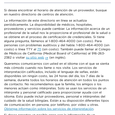
Si desea encontrar el horario de atención de un proveedor, busque
en nuestro directorio de centros de atención.
La información de este directorio en línea se actualiza
periódicamente. La disponibilidad de médicos, hospitales,
proveedores y servicios puede cambiar. La información acerca de un
profesional de la salud nos la proporciona el profesional de la salud o
se obtiene en el proceso de certificación de credenciales. Si tiene
alguna pregunta, llámenos al 1-800-464-4000 (sin costo). Para
personas con problemas auditivos y del habla: 1-800-464-4000 (sin
costo) o línea TTY al
711
(sin costo). También puede llamar al Colegio
de Médicos de California (Medical Board of California) al 916-263-
2382 o visitar
su sitio web
(en inglés).
Queremos comunicarnos con usted en el idioma con el que se sienta
más cómodo cuando nos llame o nos visite. Los servicios de
interpretación calificados, incluido el lenguaje de señas, están
disponibles sin ningún costo, las 24 horas del día, los 7 días de la
semana, durante todos los horarios de atención en todos los puntos
de contacto. No recomendamos que la familia, los amigos o los
menores actúen como intérpretes. Solo se usan los servicios de un
intérprete y personal calificado para proporcionar ayuda con el
idioma. Esto puede incluir proveedores, personal e intérpretes del
cuidado de la salud bilingües. Están a su disposición diferentes tipos
de comunicación: en persona, por teléfono, por video u otras.
Obtenga información sobre los servicios de interpretación
.
Si desea reportar un posible error con la información de un