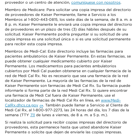
proveedor o un centro de atención,
comuníquese con nosotros
.
Miembro de Medicare: Para solicitar una copia impresa del directorio
de proveedores de Kaiser Permanente, llame a Servicio a los
Miembros al 1-800-443-0815, los siete días de la semana, de 8 a. m. a
8 p. m. Kaiser Permanente le enviará una copia impresa del directorio
de proveedores en un plazo de tres (3) días hábiles después de su
solicitud. Kaiser Permanente podría preguntar si su solicitud de una
copia impresa es una solicitud única o si es una solicitud permanente
para recibir esta copia impresa.
Miembros de Medi-Cal: Este directorio incluye las farmacias para
pacientes ambulatorios de Kaiser Permanente. En estas farmacias, se
puede obtener cualquier medicamento cubierto por Kaiser
Permanente. Los medicamentos para pacientes ambulatorios
cubiertos por Medi Cal pueden obtenerse en cualquier farmacia de la
red de Medi Cal Rx. No es necesario que sea una farmacia de la red
de Kaiser Permanente. La mayoría de las farmacias de la red de
Kaiser Permanente son farmacias de Medi Cal Rx. Su farmacia puede
informarle si forma parte de la red Medi Cal Rx. Si quiere encontrar
una farmacia de Medi Cal fuera de Kaiser Permanente, use el
localizador de farmacias de Medi Cal Rx en línea, en
www.Medi-
CalRx.dhcs.ca.gov
. También puede llamar a Servicio al Cliente de
Medi Cal Rx, al 1-800-977-2273, las 24 horas del día, los 7 días de la
semana (TTY
711
de lunes a viernes, de 8 a. m. a 5 p. m.).
Si realiza la solicitud para recibir copias impresas del directorio de
proveedores, esta permanece hasta que usted abandone Kaiser
Permanente o solicite que dejen de enviarle las copias impresas.