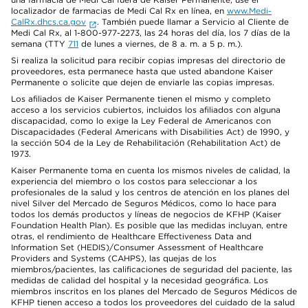
localizador de farmacias de Medi Cal Rx en línea, en
www.Medi-
CalRx.dhcs.ca.gov
. También puede llamar a Servicio al Cliente de
Medi Cal Rx, al 1-800-977-2273, las 24 horas del día, los 7 días de la
semana (TTY
711
de lunes a viernes, de 8 a. m. a 5 p. m.).
Si realiza la solicitud para recibir copias impresas del directorio de
proveedores, esta permanece hasta que usted abandone Kaiser
Permanente o solicite que dejen de enviarle las copias impresas.
Los afiliados de Kaiser Permanente tienen el mismo y completo
acceso a los servicios cubiertos, incluidos los afiliados con alguna
discapacidad, como lo exige la Ley Federal de Americanos con
Discapacidades (Federal Americans with Disabilities Act) de 1990, y
la sección 504 de la Ley de Rehabilitación (Rehabilitation Act) de
1973.
Kaiser Permanente toma en cuenta los mismos niveles de calidad, la
experiencia del miembro o los costos para seleccionar a los
profesionales de la salud y los centros de atención en los planes del
nivel Silver del Mercado de Seguros Médicos, como lo hace para
todos los demás productos y líneas de negocios de KFHP (Kaiser
Foundation Health Plan). Es posible que las medidas incluyan, entre
otras, el rendimiento de Healthcare Effectiveness Data and
Information Set (HEDIS)/Consumer Assessment of Healthcare
Providers and Systems (CAHPS), las quejas de los
miembros/pacientes, las calificaciones de seguridad del paciente, las
medidas de calidad del hospital y la necesidad geográfica. Los
miembros inscritos en los planes del Mercado de Seguros Médicos de
KFHP tienen acceso a todos los proveedores del cuidado de la salud