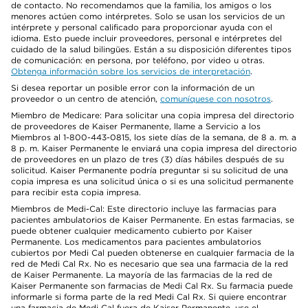
de contacto. No recomendamos que la familia, los amigos o los
menores actúen como intérpretes. Solo se usan los servicios de un
intérprete y personal calificado para proporcionar ayuda con el
idioma. Esto puede incluir proveedores, personal e intérpretes del
cuidado de la salud bilingües. Están a su disposición diferentes tipos
de comunicación: en persona, por teléfono, por video u otras.
Obtenga información sobre los servicios de interpretación
.
Si desea reportar un posible error con la información de un
proveedor o un centro de atención,
comuníquese con nosotros
.
Miembro de Medicare: Para solicitar una copia impresa del directorio
de proveedores de Kaiser Permanente, llame a Servicio a los
Miembros al 1-800-443-0815, los siete días de la semana, de 8 a. m. a
8 p. m. Kaiser Permanente le enviará una copia impresa del directorio
de proveedores en un plazo de tres (3) días hábiles después de su
solicitud. Kaiser Permanente podría preguntar si su solicitud de una
copia impresa es una solicitud única o si es una solicitud permanente
para recibir esta copia impresa.
Miembros de Medi-Cal: Este directorio incluye las farmacias para
pacientes ambulatorios de Kaiser Permanente. En estas farmacias, se
puede obtener cualquier medicamento cubierto por Kaiser
Permanente. Los medicamentos para pacientes ambulatorios
cubiertos por Medi Cal pueden obtenerse en cualquier farmacia de la
red de Medi Cal Rx. No es necesario que sea una farmacia de la red
de Kaiser Permanente. La mayoría de las farmacias de la red de
Kaiser Permanente son farmacias de Medi Cal Rx. Su farmacia puede
informarle si forma parte de la red Medi Cal Rx. Si quiere encontrar
una farmacia de Medi Cal fuera de Kaiser Permanente, use el