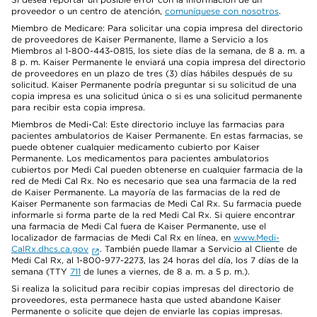
proveedor o un centro de atención,
comuníquese con nosotros
.
Miembro de Medicare: Para solicitar una copia impresa del directorio
de proveedores de Kaiser Permanente, llame a Servicio a los
Miembros al 1-800-443-0815, los siete días de la semana, de 8 a. m. a
8 p. m. Kaiser Permanente le enviará una copia impresa del directorio
de proveedores en un plazo de tres (3) días hábiles después de su
solicitud. Kaiser Permanente podría preguntar si su solicitud de una
copia impresa es una solicitud única o si es una solicitud permanente
para recibir esta copia impresa.
Miembros de Medi-Cal: Este directorio incluye las farmacias para
pacientes ambulatorios de Kaiser Permanente. En estas farmacias, se
puede obtener cualquier medicamento cubierto por Kaiser
Permanente. Los medicamentos para pacientes ambulatorios
cubiertos por Medi Cal pueden obtenerse en cualquier farmacia de la
red de Medi Cal Rx. No es necesario que sea una farmacia de la red
de Kaiser Permanente. La mayoría de las farmacias de la red de
Kaiser Permanente son farmacias de Medi Cal Rx. Su farmacia puede
informarle si forma parte de la red Medi Cal Rx. Si quiere encontrar
una farmacia de Medi Cal fuera de Kaiser Permanente, use el
localizador de farmacias de Medi Cal Rx en línea, en
www.Medi-
CalRx.dhcs.ca.gov
. También puede llamar a Servicio al Cliente de
Medi Cal Rx, al 1-800-977-2273, las 24 horas del día, los 7 días de la
semana (TTY
711
de lunes a viernes, de 8 a. m. a 5 p. m.).
Si realiza la solicitud para recibir copias impresas del directorio de
proveedores, esta permanece hasta que usted abandone Kaiser
Permanente o solicite que dejen de enviarle las copias impresas.