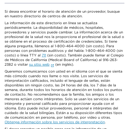
Si desea encontrar el horario de atención de un proveedor, busque
en nuestro directorio de centros de atención.
La información de este directorio en línea se actualiza
periódicamente. La disponibilidad de médicos, hospitales,
proveedores y servicios puede cambiar. La información acerca de un
profesional de la salud nos la proporciona el profesional de la salud o
se obtiene en el proceso de certificación de credenciales. Si tiene
alguna pregunta, llámenos al 1-800-464-4000 (sin costo). Para
personas con problemas auditivos y del habla: 1-800-464-4000 (sin
costo) o línea TTY al
711
(sin costo). También puede llamar al Colegio
de Médicos de California (Medical Board of California) al 916-263-
2382 o visitar
su sitio web
(en inglés).
Queremos comunicarnos con usted en el idioma con el que se sienta
más cómodo cuando nos llame o nos visite. Los servicios de
interpretación calificados, incluido el lenguaje de señas, están
disponibles sin ningún costo, las 24 horas del día, los 7 días de la
semana, durante todos los horarios de atención en todos los puntos
de contacto. No recomendamos que la familia, los amigos o los
menores actúen como intérpretes. Solo se usan los servicios de un
intérprete y personal calificado para proporcionar ayuda con el
idioma. Esto puede incluir proveedores, personal e intérpretes del
cuidado de la salud bilingües. Están a su disposición diferentes tipos
de comunicación: en persona, por teléfono, por video u otras.
Obtenga información sobre los servicios de interpretación
.
Si desea reportar un posible error con la información de un