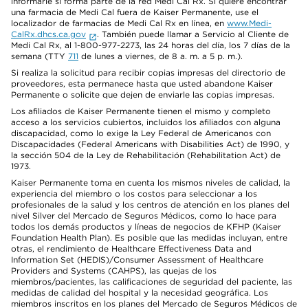
informarle si forma parte de la red Medi Cal Rx. Si quiere encontrar
una farmacia de Medi Cal fuera de Kaiser Permanente, use el
localizador de farmacias de Medi Cal Rx en línea, en
www.Medi-
CalRx.dhcs.ca.gov
. También puede llamar a Servicio al Cliente de
Medi Cal Rx, al 1-800-977-2273, las 24 horas del día, los 7 días de la
semana (TTY
711
de lunes a viernes, de 8 a. m. a 5 p. m.).
Si realiza la solicitud para recibir copias impresas del directorio de
proveedores, esta permanece hasta que usted abandone Kaiser
Permanente o solicite que dejen de enviarle las copias impresas.
Los afiliados de Kaiser Permanente tienen el mismo y completo
acceso a los servicios cubiertos, incluidos los afiliados con alguna
discapacidad, como lo exige la Ley Federal de Americanos con
Discapacidades (Federal Americans with Disabilities Act) de 1990, y
la sección 504 de la Ley de Rehabilitación (Rehabilitation Act) de
1973.
Kaiser Permanente toma en cuenta los mismos niveles de calidad, la
experiencia del miembro o los costos para seleccionar a los
profesionales de la salud y los centros de atención en los planes del
nivel Silver del Mercado de Seguros Médicos, como lo hace para
todos los demás productos y líneas de negocios de KFHP (Kaiser
Foundation Health Plan). Es posible que las medidas incluyan, entre
otras, el rendimiento de Healthcare Effectiveness Data and
Information Set (HEDIS)/Consumer Assessment of Healthcare
Providers and Systems (CAHPS), las quejas de los
miembros/pacientes, las calificaciones de seguridad del paciente, las
medidas de calidad del hospital y la necesidad geográfica. Los
miembros inscritos en los planes del Mercado de Seguros Médicos de