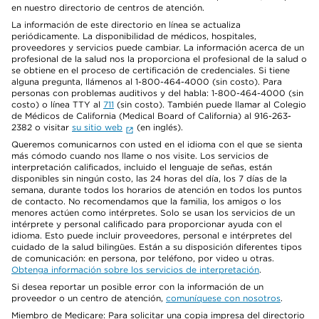
en nuestro directorio de centros de atención.
La información de este directorio en línea se actualiza
periódicamente. La disponibilidad de médicos, hospitales,
proveedores y servicios puede cambiar. La información acerca de un
profesional de la salud nos la proporciona el profesional de la salud o
se obtiene en el proceso de certificación de credenciales. Si tiene
alguna pregunta, llámenos al 1-800-464-4000 (sin costo). Para
personas con problemas auditivos y del habla: 1-800-464-4000 (sin
costo) o línea TTY al
711
(sin costo). También puede llamar al Colegio
de Médicos de California (Medical Board of California) al 916-263-
2382 o visitar
su sitio web
(en inglés).
Queremos comunicarnos con usted en el idioma con el que se sienta
más cómodo cuando nos llame o nos visite. Los servicios de
interpretación calificados, incluido el lenguaje de señas, están
disponibles sin ningún costo, las 24 horas del día, los 7 días de la
semana, durante todos los horarios de atención en todos los puntos
de contacto. No recomendamos que la familia, los amigos o los
menores actúen como intérpretes. Solo se usan los servicios de un
intérprete y personal calificado para proporcionar ayuda con el
idioma. Esto puede incluir proveedores, personal e intérpretes del
cuidado de la salud bilingües. Están a su disposición diferentes tipos
de comunicación: en persona, por teléfono, por video u otras.
Obtenga información sobre los servicios de interpretación
.
Si desea reportar un posible error con la información de un
proveedor o un centro de atención,
comuníquese con nosotros
.
Miembro de Medicare: Para solicitar una copia impresa del directorio