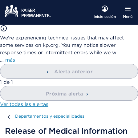
Menú
Inicie sesión
We're experiencing technical issues that may affect
some services on kp.org. You may notice slower
response times or intermittent errors while we w
…
más
Alerta anterior
mostrando
1
de
1
Próxima alerta
Ver todas las alertas
Departamentos y especialidades
Departamentos y especialidades
Release of Medical Information