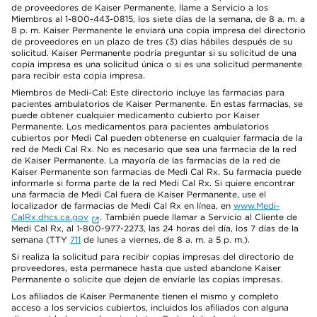
de proveedores de Kaiser Permanente, llame a Servicio a los
Miembros al 1-800-443-0815, los siete días de la semana, de 8 a. m. a
8 p. m. Kaiser Permanente le enviará una copia impresa del directorio
de proveedores en un plazo de tres (3) días hábiles después de su
solicitud. Kaiser Permanente podría preguntar si su solicitud de una
copia impresa es una solicitud única o si es una solicitud permanente
para recibir esta copia impresa.
Miembros de Medi-Cal: Este directorio incluye las farmacias para
pacientes ambulatorios de Kaiser Permanente. En estas farmacias, se
puede obtener cualquier medicamento cubierto por Kaiser
Permanente. Los medicamentos para pacientes ambulatorios
cubiertos por Medi Cal pueden obtenerse en cualquier farmacia de la
red de Medi Cal Rx. No es necesario que sea una farmacia de la red
de Kaiser Permanente. La mayoría de las farmacias de la red de
Kaiser Permanente son farmacias de Medi Cal Rx. Su farmacia puede
informarle si forma parte de la red Medi Cal Rx. Si quiere encontrar
una farmacia de Medi Cal fuera de Kaiser Permanente, use el
localizador de farmacias de Medi Cal Rx en línea, en
www.Medi-
CalRx.dhcs.ca.gov
. También puede llamar a Servicio al Cliente de
Medi Cal Rx, al 1-800-977-2273, las 24 horas del día, los 7 días de la
semana (TTY
711
de lunes a viernes, de 8 a. m. a 5 p. m.).
Si realiza la solicitud para recibir copias impresas del directorio de
proveedores, esta permanece hasta que usted abandone Kaiser
Permanente o solicite que dejen de enviarle las copias impresas.
Los afiliados de Kaiser Permanente tienen el mismo y completo
acceso a los servicios cubiertos, incluidos los afiliados con alguna