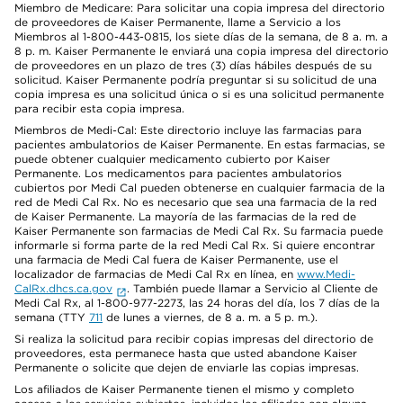
Miembro de Medicare: Para solicitar una copia impresa del directorio
de proveedores de Kaiser Permanente, llame a Servicio a los
Miembros al 1-800-443-0815, los siete días de la semana, de 8 a. m. a
8 p. m. Kaiser Permanente le enviará una copia impresa del directorio
de proveedores en un plazo de tres (3) días hábiles después de su
solicitud. Kaiser Permanente podría preguntar si su solicitud de una
copia impresa es una solicitud única o si es una solicitud permanente
para recibir esta copia impresa.
Miembros de Medi-Cal: Este directorio incluye las farmacias para
pacientes ambulatorios de Kaiser Permanente. En estas farmacias, se
puede obtener cualquier medicamento cubierto por Kaiser
Permanente. Los medicamentos para pacientes ambulatorios
cubiertos por Medi Cal pueden obtenerse en cualquier farmacia de la
red de Medi Cal Rx. No es necesario que sea una farmacia de la red
de Kaiser Permanente. La mayoría de las farmacias de la red de
Kaiser Permanente son farmacias de Medi Cal Rx. Su farmacia puede
informarle si forma parte de la red Medi Cal Rx. Si quiere encontrar
una farmacia de Medi Cal fuera de Kaiser Permanente, use el
localizador de farmacias de Medi Cal Rx en línea, en
www.Medi-
CalRx.dhcs.ca.gov
. También puede llamar a Servicio al Cliente de
Medi Cal Rx, al 1-800-977-2273, las 24 horas del día, los 7 días de la
semana (TTY
711
de lunes a viernes, de 8 a. m. a 5 p. m.).
Si realiza la solicitud para recibir copias impresas del directorio de
proveedores, esta permanece hasta que usted abandone Kaiser
Permanente o solicite que dejen de enviarle las copias impresas.
Los afiliados de Kaiser Permanente tienen el mismo y completo