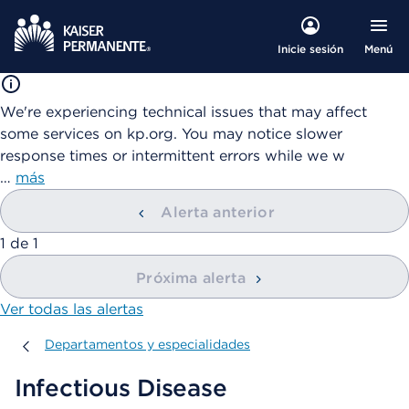
Menú
Inicie sesión
We're experiencing technical issues that may affect
some services on kp.org. You may notice slower
response times or intermittent errors while we w
…
más
Alerta anterior
mostrando
1
de
1
Próxima alerta
Ver todas las alertas
Departamentos y especialidades
Departamentos y especialidades
Infectious Disease