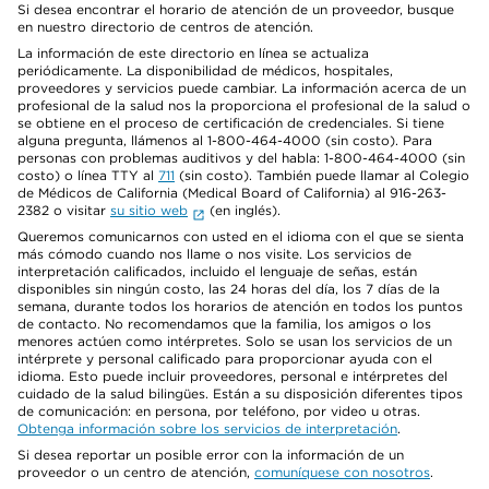
Si desea encontrar el horario de atención de un proveedor, busque
en nuestro directorio de centros de atención.
La información de este directorio en línea se actualiza
periódicamente. La disponibilidad de médicos, hospitales,
proveedores y servicios puede cambiar. La información acerca de un
profesional de la salud nos la proporciona el profesional de la salud o
se obtiene en el proceso de certificación de credenciales. Si tiene
alguna pregunta, llámenos al 1-800-464-4000 (sin costo). Para
personas con problemas auditivos y del habla: 1-800-464-4000 (sin
costo) o línea TTY al
711
(sin costo). También puede llamar al Colegio
de Médicos de California (Medical Board of California) al 916-263-
2382 o visitar
su sitio web
(en inglés).
Queremos comunicarnos con usted en el idioma con el que se sienta
más cómodo cuando nos llame o nos visite. Los servicios de
interpretación calificados, incluido el lenguaje de señas, están
disponibles sin ningún costo, las 24 horas del día, los 7 días de la
semana, durante todos los horarios de atención en todos los puntos
de contacto. No recomendamos que la familia, los amigos o los
menores actúen como intérpretes. Solo se usan los servicios de un
intérprete y personal calificado para proporcionar ayuda con el
idioma. Esto puede incluir proveedores, personal e intérpretes del
cuidado de la salud bilingües. Están a su disposición diferentes tipos
de comunicación: en persona, por teléfono, por video u otras.
Obtenga información sobre los servicios de interpretación
.
Si desea reportar un posible error con la información de un
proveedor o un centro de atención,
comuníquese con nosotros
.