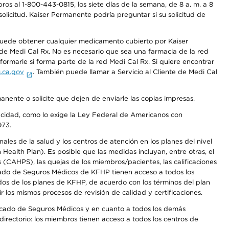
os al 1-800-443-0815, los siete días de la semana, de 8 a. m. a 8
olicitud. Kaiser Permanente podría preguntar si su solicitud de
 puede obtener cualquier medicamento cubierto por Kaiser
e Medi Cal Rx. No es necesario que sea una farmacia de la red
rmarle si forma parte de la red Medi Cal Rx. Si quiere encontrar
.ca.gov
. También puede llamar a Servicio al Cliente de Medi Cal
anente o solicite que dejen de enviarle las copias impresas.
apacidad, como lo exige la Ley Federal de Americanos con
973.
les de la salud y los centros de atención en los planes del nivel
alth Plan). Es posible que las medidas incluyan, entre otras, el
CAHPS), las quejas de los miembros/pacientes, las calificaciones
rcado de Seguros Médicos de KFHP tienen acceso a todos los
dos de los planes de KFHP, de acuerdo con los términos del plan
os mismos procesos de revisión de calidad y certificaciones.
Mercado de Seguros Médicos y en cuanto a todos los demás
irectorio: los miembros tienen acceso a todos los centros de