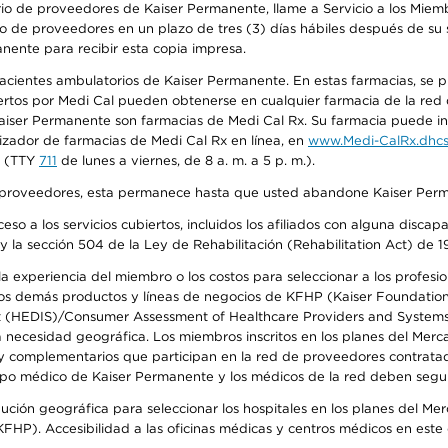
io de proveedores de Kaiser Permanente, llame a Servicio a los Miembr
o de proveedores en un plazo de tres (3) días hábiles después de su s
anente para recibir esta copia impresa.
 pacientes ambulatorios de Kaiser Permanente. En estas farmacias, se
tos por Medi Cal pueden obtenerse en cualquier farmacia de la red d
iser Permanente son farmacias de Medi Cal Rx. Su farmacia puede info
izador de farmacias de Medi Cal Rx en línea, en
www.Medi-CalRx.dhcs
na (TTY
711
de lunes a viernes, de 8 a. m. a 5 p. m.).
o de proveedores, esta permanece hasta que usted abandone Kaiser Perm
so a los servicios cubiertos, incluidos los afiliados con alguna disc
y la sección 504 de la Ley de Rehabilitación (Rehabilitation Act) de 1
 experiencia del miembro o los costos para seleccionar a los profesiona
s demás productos y líneas de negocios de KFHP (Kaiser Foundation He
t (HEDIS)/Consumer Assessment of Healthcare Providers and Systems (
la necesidad geográfica. Los miembros inscritos en los planes del Me
s y complementarios que participan en la red de proveedores contrata
o médico de Kaiser Permanente y los médicos de la red deben seguir l
ribución geográfica para seleccionar los hospitales en los planes del 
HP). Accesibilidad a las oficinas médicas y centros médicos en este d