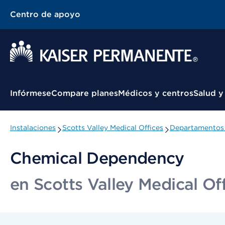
Centro de apoyo
Menú contextual
Infórmese
Compare planes
Médicos y centros
Salud y
Instalaciones
Scotts Valley Medical Offices
Departamentos 
Chemical Dependency
en Scotts Valley Medical Of