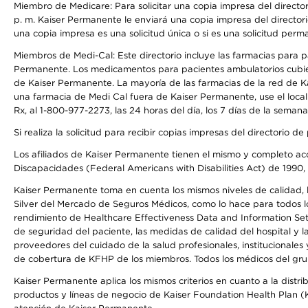
Miembro de Medicare: Para solicitar una copia impresa del director
p. m. Kaiser Permanente le enviará una copia impresa del directori
una copia impresa es una solicitud única o si es una solicitud perm
Miembros de Medi-Cal: Este directorio incluye las farmacias para
Permanente. Los medicamentos para pacientes ambulatorios cubier
de Kaiser Permanente. La mayoría de las farmacias de la red de Ka
una farmacia de Medi Cal fuera de Kaiser Permanente, use el local
Rx, al 1-800-977-2273, las 24 horas del día, los 7 días de la sema
Si realiza la solicitud para recibir copias impresas del directori
Los afiliados de Kaiser Permanente tienen el mismo y completo acce
Discapacidades (Federal Americans with Disabilities Act) de 1990, 
Kaiser Permanente toma en cuenta los mismos niveles de calidad, la
Silver del Mercado de Seguros Médicos, como lo hace para todos lo
rendimiento de Healthcare Effectiveness Data and Information Se
de seguridad del paciente, las medidas de calidad del hospital y 
proveedores del cuidado de la salud profesionales, institucionale
de cobertura de KFHP de los miembros. Todos los médicos del grup
Kaiser Permanente aplica los mismos criterios en cuanto a la dist
productos y líneas de negocio de Kaiser Foundation Health Plan (KF