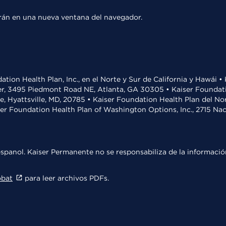
rirán en una nueva ventana del navegador.
ation Health Plan, Inc., en el Norte y Sur de California y Hawái 
r, 3495 Piedmont Road NE, Atlanta, GA 30305 • Kaiser Foundatio
ve, Hyattsville, MD, 20785 • Kaiser Foundation Health Plan del N
ser Foundation Health Plan of Washington Options, Inc., 2715 N
spanol. Kaiser Permanente no se responsabiliza de la información
obat
para leer archivos PDFs.