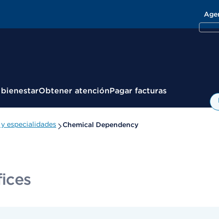
Age
 bienestar
Obtener atención
Pagar facturas
y especialidades
Chemical Dependency
fices