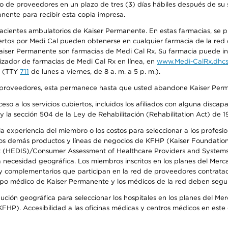
o de proveedores en un plazo de tres (3) días hábiles después de su s
anente para recibir esta copia impresa.
 pacientes ambulatorios de Kaiser Permanente. En estas farmacias, se
tos por Medi Cal pueden obtenerse en cualquier farmacia de la red d
iser Permanente son farmacias de Medi Cal Rx. Su farmacia puede info
izador de farmacias de Medi Cal Rx en línea, en
www.Medi-CalRx.dhcs
na (TTY
711
de lunes a viernes, de 8 a. m. a 5 p. m.).
o de proveedores, esta permanece hasta que usted abandone Kaiser Perm
so a los servicios cubiertos, incluidos los afiliados con alguna disc
y la sección 504 de la Ley de Rehabilitación (Rehabilitation Act) de 1
 experiencia del miembro o los costos para seleccionar a los profesiona
s demás productos y líneas de negocios de KFHP (Kaiser Foundation He
t (HEDIS)/Consumer Assessment of Healthcare Providers and Systems (
la necesidad geográfica. Los miembros inscritos en los planes del Me
s y complementarios que participan en la red de proveedores contrata
o médico de Kaiser Permanente y los médicos de la red deben seguir l
ribución geográfica para seleccionar los hospitales en los planes del 
HP). Accesibilidad a las oficinas médicas y centros médicos en este d