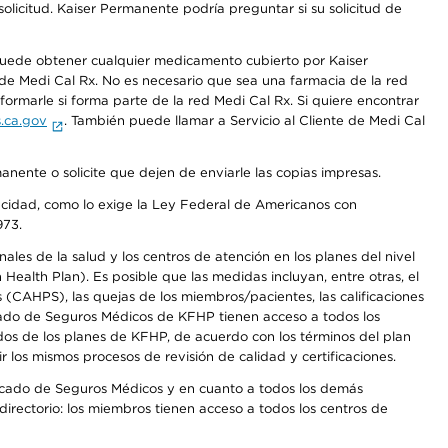
olicitud. Kaiser Permanente podría preguntar si su solicitud de
 puede obtener cualquier medicamento cubierto por Kaiser
e Medi Cal Rx. No es necesario que sea una farmacia de la red
rmarle si forma parte de la red Medi Cal Rx. Si quiere encontrar
.ca.gov
. También puede llamar a Servicio al Cliente de Medi Cal
anente o solicite que dejen de enviarle las copias impresas.
apacidad, como lo exige la Ley Federal de Americanos con
973.
les de la salud y los centros de atención en los planes del nivel
alth Plan). Es posible que las medidas incluyan, entre otras, el
CAHPS), las quejas de los miembros/pacientes, las calificaciones
rcado de Seguros Médicos de KFHP tienen acceso a todos los
dos de los planes de KFHP, de acuerdo con los términos del plan
os mismos procesos de revisión de calidad y certificaciones.
Mercado de Seguros Médicos y en cuanto a todos los demás
irectorio: los miembros tienen acceso a todos los centros de