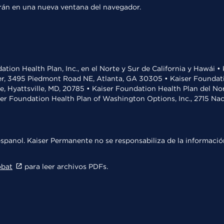
rirán en una nueva ventana del navegador.
ation Health Plan, Inc., en el Norte y Sur de California y Hawái 
r, 3495 Piedmont Road NE, Atlanta, GA 30305 • Kaiser Foundatio
ve, Hyattsville, MD, 20785 • Kaiser Foundation Health Plan del N
ser Foundation Health Plan of Washington Options, Inc., 2715 N
spanol. Kaiser Permanente no se responsabiliza de la información
obat
para leer archivos PDFs.