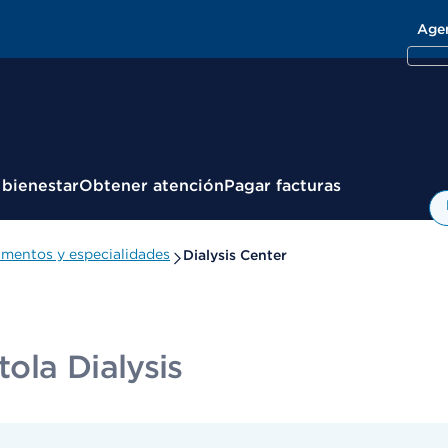
Age
 bienestar
Obtener atención
Pagar facturas
mentos y especialidades
Dialysis Center
tola Dialysis