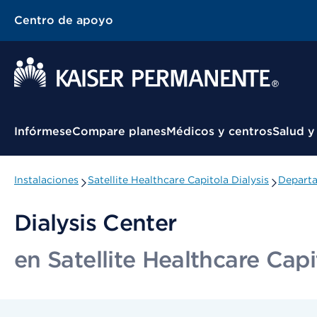
Centro de apoyo
Menú contextual
Infórmese
Compare planes
Médicos y centros
Salud y
Instalaciones
Satellite Healthcare Capitola Dialysis
Departa
Dialysis Center
en Satellite Healthcare Capi