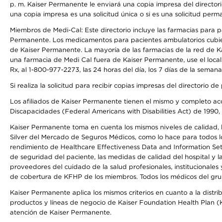
p. m. Kaiser Permanente le enviará una copia impresa del directori
una copia impresa es una solicitud única o si es una solicitud perm
Miembros de Medi-Cal: Este directorio incluye las farmacias para
Permanente. Los medicamentos para pacientes ambulatorios cubier
de Kaiser Permanente. La mayoría de las farmacias de la red de Ka
una farmacia de Medi Cal fuera de Kaiser Permanente, use el local
Rx, al 1-800-977-2273, las 24 horas del día, los 7 días de la sema
Si realiza la solicitud para recibir copias impresas del directori
Los afiliados de Kaiser Permanente tienen el mismo y completo acce
Discapacidades (Federal Americans with Disabilities Act) de 1990, 
Kaiser Permanente toma en cuenta los mismos niveles de calidad, la
Silver del Mercado de Seguros Médicos, como lo hace para todos lo
rendimiento de Healthcare Effectiveness Data and Information Se
de seguridad del paciente, las medidas de calidad del hospital y 
proveedores del cuidado de la salud profesionales, institucionale
de cobertura de KFHP de los miembros. Todos los médicos del grup
Kaiser Permanente aplica los mismos criterios en cuanto a la dist
productos y líneas de negocio de Kaiser Foundation Health Plan (KF
atención de Kaiser Permanente.