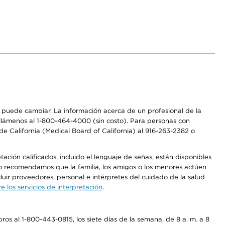
os puede cambiar. La información acerca de un profesional de la
a, llámenos al 1-800-464-4000 (sin costo). Para personas con
e California (Medical Board of California) al 916-263-2382 o
ción calificados, incluido el lenguaje de señas, están disponibles
 No recomendamos que la familia, los amigos o los menores actúen
luir proveedores, personal e intérpretes del cuidado de la salud
 los servicios de interpretación
.
os al 1-800-443-0815, los siete días de la semana, de 8 a. m. a 8