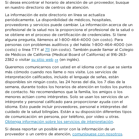
Si desea encontrar el horario de atención de un proveedor, busque
en nuestro directorio de centros de atención.
La información de este directorio en línea se actualiza
periódicamente. La disponibilidad de médicos, hospitales,
proveedores y servicios puede cambiar. La información acerca de un
profesional de la salud nos la proporciona el profesional de la salud o
se obtiene en el proceso de certificación de credenciales. Si tiene
alguna pregunta, llámenos al 1-800-464-4000 (sin costo). Para
personas con problemas auditivos y del habla: 1-800-464-4000 (sin
costo) o línea TTY al
711
(sin costo). También puede llamar al Colegio
de Médicos de California (Medical Board of California) al 916-263-
2382 o visitar
su sitio web
(en inglés).
Queremos comunicarnos con usted en el idioma con el que se sienta
más cómodo cuando nos llame o nos visite. Los servicios de
interpretación calificados, incluido el lenguaje de señas, están
disponibles sin ningún costo, las 24 horas del día, los 7 días de la
semana, durante todos los horarios de atención en todos los puntos
de contacto. No recomendamos que la familia, los amigos o los
menores actúen como intérpretes. Solo se usan los servicios de un
intérprete y personal calificado para proporcionar ayuda con el
idioma. Esto puede incluir proveedores, personal e intérpretes del
cuidado de la salud bilingües. Están a su disposición diferentes tipos
de comunicación: en persona, por teléfono, por video u otras.
Obtenga información sobre los servicios de interpretación
.
Si desea reportar un posible error con la información de un
proveedor o un centro de atención,
comuníquese con nosotros
.