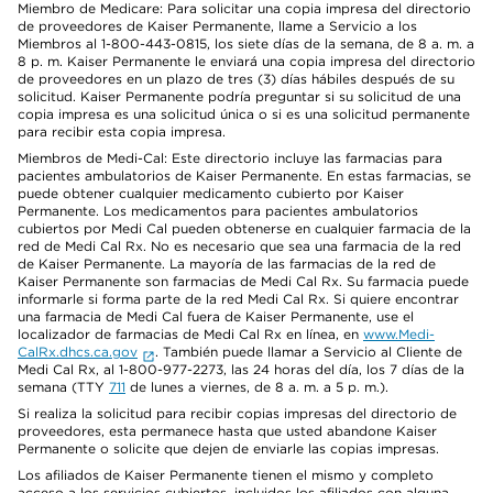
Miembro de Medicare: Para solicitar una copia impresa del directorio
de proveedores de Kaiser Permanente, llame a Servicio a los
Miembros al 1-800-443-0815, los siete días de la semana, de 8 a. m. a
8 p. m. Kaiser Permanente le enviará una copia impresa del directorio
de proveedores en un plazo de tres (3) días hábiles después de su
solicitud. Kaiser Permanente podría preguntar si su solicitud de una
copia impresa es una solicitud única o si es una solicitud permanente
para recibir esta copia impresa.
Miembros de Medi-Cal: Este directorio incluye las farmacias para
pacientes ambulatorios de Kaiser Permanente. En estas farmacias, se
puede obtener cualquier medicamento cubierto por Kaiser
Permanente. Los medicamentos para pacientes ambulatorios
cubiertos por Medi Cal pueden obtenerse en cualquier farmacia de la
red de Medi Cal Rx. No es necesario que sea una farmacia de la red
de Kaiser Permanente. La mayoría de las farmacias de la red de
Kaiser Permanente son farmacias de Medi Cal Rx. Su farmacia puede
informarle si forma parte de la red Medi Cal Rx. Si quiere encontrar
una farmacia de Medi Cal fuera de Kaiser Permanente, use el
localizador de farmacias de Medi Cal Rx en línea, en
www.Medi-
CalRx.dhcs.ca.gov
. También puede llamar a Servicio al Cliente de
Medi Cal Rx, al 1-800-977-2273, las 24 horas del día, los 7 días de la
semana (TTY
711
de lunes a viernes, de 8 a. m. a 5 p. m.).
Si realiza la solicitud para recibir copias impresas del directorio de
proveedores, esta permanece hasta que usted abandone Kaiser
Permanente o solicite que dejen de enviarle las copias impresas.
Los afiliados de Kaiser Permanente tienen el mismo y completo
acceso a los servicios cubiertos, incluidos los afiliados con alguna