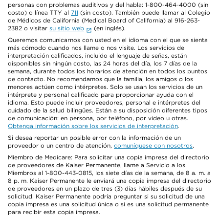
personas con problemas auditivos y del habla: 1-800-464-4000 (sin
costo) o línea TTY al
711
(sin costo). También puede llamar al Colegio
de Médicos de California (Medical Board of California) al 916-263-
2382 o visitar
su sitio web
(en inglés).
Queremos comunicarnos con usted en el idioma con el que se sienta
más cómodo cuando nos llame o nos visite. Los servicios de
interpretación calificados, incluido el lenguaje de señas, están
disponibles sin ningún costo, las 24 horas del día, los 7 días de la
semana, durante todos los horarios de atención en todos los puntos
de contacto. No recomendamos que la familia, los amigos o los
menores actúen como intérpretes. Solo se usan los servicios de un
intérprete y personal calificado para proporcionar ayuda con el
idioma. Esto puede incluir proveedores, personal e intérpretes del
cuidado de la salud bilingües. Están a su disposición diferentes tipos
de comunicación: en persona, por teléfono, por video u otras.
Obtenga información sobre los servicios de interpretación
.
Si desea reportar un posible error con la información de un
proveedor o un centro de atención,
comuníquese con nosotros
.
Miembro de Medicare: Para solicitar una copia impresa del directorio
de proveedores de Kaiser Permanente, llame a Servicio a los
Miembros al 1-800-443-0815, los siete días de la semana, de 8 a. m. a
8 p. m. Kaiser Permanente le enviará una copia impresa del directorio
de proveedores en un plazo de tres (3) días hábiles después de su
solicitud. Kaiser Permanente podría preguntar si su solicitud de una
copia impresa es una solicitud única o si es una solicitud permanente
para recibir esta copia impresa.