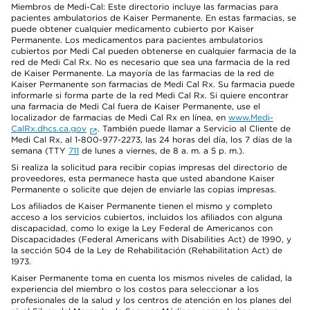
Miembros de Medi-Cal: Este directorio incluye las farmacias para
pacientes ambulatorios de Kaiser Permanente. En estas farmacias, se
puede obtener cualquier medicamento cubierto por Kaiser
Permanente. Los medicamentos para pacientes ambulatorios
cubiertos por Medi Cal pueden obtenerse en cualquier farmacia de la
red de Medi Cal Rx. No es necesario que sea una farmacia de la red
de Kaiser Permanente. La mayoría de las farmacias de la red de
Kaiser Permanente son farmacias de Medi Cal Rx. Su farmacia puede
informarle si forma parte de la red Medi Cal Rx. Si quiere encontrar
una farmacia de Medi Cal fuera de Kaiser Permanente, use el
localizador de farmacias de Medi Cal Rx en línea, en
www.Medi-
CalRx.dhcs.ca.gov
. También puede llamar a Servicio al Cliente de
Medi Cal Rx, al 1-800-977-2273, las 24 horas del día, los 7 días de la
semana (TTY
711
de lunes a viernes, de 8 a. m. a 5 p. m.).
Si realiza la solicitud para recibir copias impresas del directorio de
proveedores, esta permanece hasta que usted abandone Kaiser
Permanente o solicite que dejen de enviarle las copias impresas.
Los afiliados de Kaiser Permanente tienen el mismo y completo
acceso a los servicios cubiertos, incluidos los afiliados con alguna
discapacidad, como lo exige la Ley Federal de Americanos con
Discapacidades (Federal Americans with Disabilities Act) de 1990, y
la sección 504 de la Ley de Rehabilitación (Rehabilitation Act) de
1973.
Kaiser Permanente toma en cuenta los mismos niveles de calidad, la
experiencia del miembro o los costos para seleccionar a los
profesionales de la salud y los centros de atención en los planes del