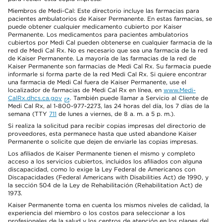
Miembros de Medi-Cal: Este directorio incluye las farmacias para
pacientes ambulatorios de Kaiser Permanente. En estas farmacias, se
puede obtener cualquier medicamento cubierto por Kaiser
Permanente. Los medicamentos para pacientes ambulatorios
cubiertos por Medi Cal pueden obtenerse en cualquier farmacia de la
red de Medi Cal Rx. No es necesario que sea una farmacia de la red
de Kaiser Permanente. La mayoría de las farmacias de la red de
Kaiser Permanente son farmacias de Medi Cal Rx. Su farmacia puede
informarle si forma parte de la red Medi Cal Rx. Si quiere encontrar
una farmacia de Medi Cal fuera de Kaiser Permanente, use el
localizador de farmacias de Medi Cal Rx en línea, en
www.Medi-
CalRx.dhcs.ca.gov
. También puede llamar a Servicio al Cliente de
Medi Cal Rx, al 1-800-977-2273, las 24 horas del día, los 7 días de la
semana (TTY
711
de lunes a viernes, de 8 a. m. a 5 p. m.).
Si realiza la solicitud para recibir copias impresas del directorio de
proveedores, esta permanece hasta que usted abandone Kaiser
Permanente o solicite que dejen de enviarle las copias impresas.
Los afiliados de Kaiser Permanente tienen el mismo y completo
acceso a los servicios cubiertos, incluidos los afiliados con alguna
discapacidad, como lo exige la Ley Federal de Americanos con
Discapacidades (Federal Americans with Disabilities Act) de 1990, y
la sección 504 de la Ley de Rehabilitación (Rehabilitation Act) de
1973.
Kaiser Permanente toma en cuenta los mismos niveles de calidad, la
experiencia del miembro o los costos para seleccionar a los
profesionales de la salud y los centros de atención en los planes del