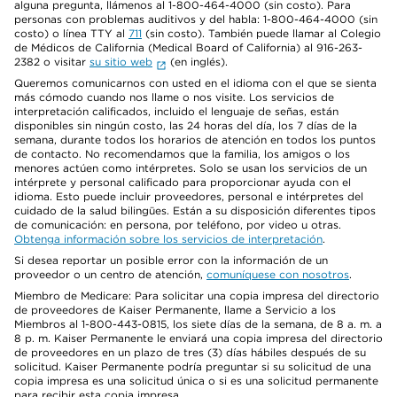
alguna pregunta, llámenos al 1-800-464-4000 (sin costo). Para
personas con problemas auditivos y del habla: 1-800-464-4000 (sin
costo) o línea TTY al
711
(sin costo). También puede llamar al Colegio
de Médicos de California (Medical Board of California) al 916-263-
2382 o visitar
su sitio web
(en inglés).
Queremos comunicarnos con usted en el idioma con el que se sienta
más cómodo cuando nos llame o nos visite. Los servicios de
interpretación calificados, incluido el lenguaje de señas, están
disponibles sin ningún costo, las 24 horas del día, los 7 días de la
semana, durante todos los horarios de atención en todos los puntos
de contacto. No recomendamos que la familia, los amigos o los
menores actúen como intérpretes. Solo se usan los servicios de un
intérprete y personal calificado para proporcionar ayuda con el
idioma. Esto puede incluir proveedores, personal e intérpretes del
cuidado de la salud bilingües. Están a su disposición diferentes tipos
de comunicación: en persona, por teléfono, por video u otras.
Obtenga información sobre los servicios de interpretación
.
Si desea reportar un posible error con la información de un
proveedor o un centro de atención,
comuníquese con nosotros
.
Miembro de Medicare: Para solicitar una copia impresa del directorio
de proveedores de Kaiser Permanente, llame a Servicio a los
Miembros al 1-800-443-0815, los siete días de la semana, de 8 a. m. a
8 p. m. Kaiser Permanente le enviará una copia impresa del directorio
de proveedores en un plazo de tres (3) días hábiles después de su
solicitud. Kaiser Permanente podría preguntar si su solicitud de una
copia impresa es una solicitud única o si es una solicitud permanente
para recibir esta copia impresa.