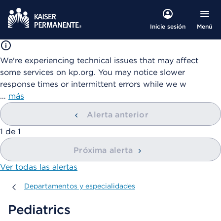
Menú
Inicie sesión
We're experiencing technical issues that may affect
some services on kp.org. You may notice slower
response times or intermittent errors while we w
…
más
Alerta anterior
mostrando
1
de
1
Próxima alerta
Ver todas las alertas
Departamentos y especialidades
Departamentos y especialidades
Pediatrics