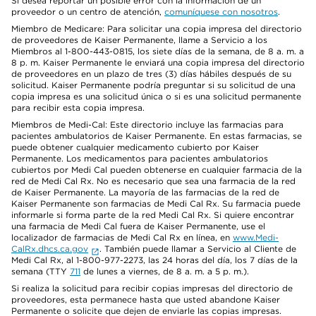
Si desea reportar un posible error con la información de un
proveedor o un centro de atención,
comuníquese con nosotros
.
Miembro de Medicare: Para solicitar una copia impresa del directorio
de proveedores de Kaiser Permanente, llame a Servicio a los
Miembros al 1-800-443-0815, los siete días de la semana, de 8 a. m. a
8 p. m. Kaiser Permanente le enviará una copia impresa del directorio
de proveedores en un plazo de tres (3) días hábiles después de su
solicitud. Kaiser Permanente podría preguntar si su solicitud de una
copia impresa es una solicitud única o si es una solicitud permanente
para recibir esta copia impresa.
Miembros de Medi-Cal: Este directorio incluye las farmacias para
pacientes ambulatorios de Kaiser Permanente. En estas farmacias, se
puede obtener cualquier medicamento cubierto por Kaiser
Permanente. Los medicamentos para pacientes ambulatorios
cubiertos por Medi Cal pueden obtenerse en cualquier farmacia de la
red de Medi Cal Rx. No es necesario que sea una farmacia de la red
de Kaiser Permanente. La mayoría de las farmacias de la red de
Kaiser Permanente son farmacias de Medi Cal Rx. Su farmacia puede
informarle si forma parte de la red Medi Cal Rx. Si quiere encontrar
una farmacia de Medi Cal fuera de Kaiser Permanente, use el
localizador de farmacias de Medi Cal Rx en línea, en
www.Medi-
CalRx.dhcs.ca.gov
. También puede llamar a Servicio al Cliente de
Medi Cal Rx, al 1-800-977-2273, las 24 horas del día, los 7 días de la
semana (TTY
711
de lunes a viernes, de 8 a. m. a 5 p. m.).
Si realiza la solicitud para recibir copias impresas del directorio de
proveedores, esta permanece hasta que usted abandone Kaiser
Permanente o solicite que dejen de enviarle las copias impresas.