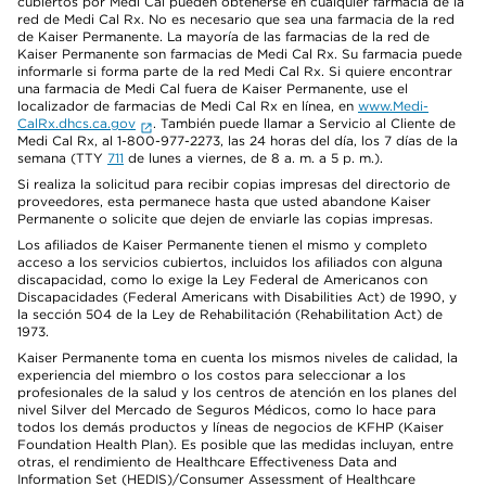
cubiertos por Medi Cal pueden obtenerse en cualquier farmacia de la
red de Medi Cal Rx. No es necesario que sea una farmacia de la red
de Kaiser Permanente. La mayoría de las farmacias de la red de
Kaiser Permanente son farmacias de Medi Cal Rx. Su farmacia puede
informarle si forma parte de la red Medi Cal Rx. Si quiere encontrar
una farmacia de Medi Cal fuera de Kaiser Permanente, use el
localizador de farmacias de Medi Cal Rx en línea, en
www.Medi-
CalRx.dhcs.ca.gov
. También puede llamar a Servicio al Cliente de
Medi Cal Rx, al 1-800-977-2273, las 24 horas del día, los 7 días de la
semana (TTY
711
de lunes a viernes, de 8 a. m. a 5 p. m.).
Si realiza la solicitud para recibir copias impresas del directorio de
proveedores, esta permanece hasta que usted abandone Kaiser
Permanente o solicite que dejen de enviarle las copias impresas.
Los afiliados de Kaiser Permanente tienen el mismo y completo
acceso a los servicios cubiertos, incluidos los afiliados con alguna
discapacidad, como lo exige la Ley Federal de Americanos con
Discapacidades (Federal Americans with Disabilities Act) de 1990, y
la sección 504 de la Ley de Rehabilitación (Rehabilitation Act) de
1973.
Kaiser Permanente toma en cuenta los mismos niveles de calidad, la
experiencia del miembro o los costos para seleccionar a los
profesionales de la salud y los centros de atención en los planes del
nivel Silver del Mercado de Seguros Médicos, como lo hace para
todos los demás productos y líneas de negocios de KFHP (Kaiser
Foundation Health Plan). Es posible que las medidas incluyan, entre
otras, el rendimiento de Healthcare Effectiveness Data and
Information Set (HEDIS)/Consumer Assessment of Healthcare