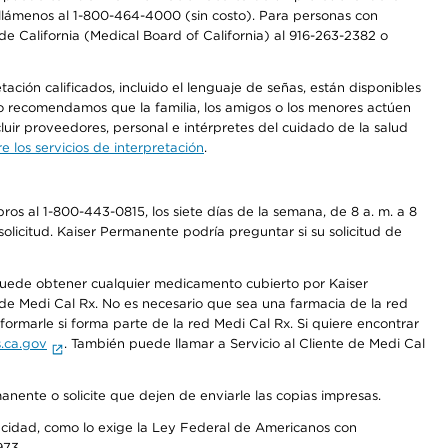
a, llámenos al 1-800-464-4000 (sin costo). Para personas con
e California (Medical Board of California) al 916-263-2382 o
ción calificados, incluido el lenguaje de señas, están disponibles
 No recomendamos que la familia, los amigos o los menores actúen
luir proveedores, personal e intérpretes del cuidado de la salud
 los servicios de interpretación
.
os al 1-800-443-0815, los siete días de la semana, de 8 a. m. a 8
olicitud. Kaiser Permanente podría preguntar si su solicitud de
 puede obtener cualquier medicamento cubierto por Kaiser
e Medi Cal Rx. No es necesario que sea una farmacia de la red
rmarle si forma parte de la red Medi Cal Rx. Si quiere encontrar
.ca.gov
. También puede llamar a Servicio al Cliente de Medi Cal
anente o solicite que dejen de enviarle las copias impresas.
apacidad, como lo exige la Ley Federal de Americanos con
973.