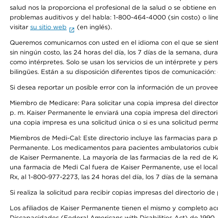
salud nos la proporciona el profesional de la salud o se obtiene e
problemas auditivos y del habla: 1-800-464-4000 (sin costo) o lín
visitar
su sitio web
(en inglés).
Queremos comunicarnos con usted en el idioma con el que se sienta 
sin ningún costo, las 24 horas del día, los 7 días de la semana, d
como intérpretes. Solo se usan los servicios de un intérprete y per
bilingües. Están a su disposición diferentes tipos de comunicación:
Si desea reportar un posible error con la información de un prove
Miembro de Medicare: Para solicitar una copia impresa del director
p. m. Kaiser Permanente le enviará una copia impresa del directori
una copia impresa es una solicitud única o si es una solicitud perm
Miembros de Medi-Cal: Este directorio incluye las farmacias para
Permanente. Los medicamentos para pacientes ambulatorios cubier
de Kaiser Permanente. La mayoría de las farmacias de la red de Ka
una farmacia de Medi Cal fuera de Kaiser Permanente, use el local
Rx, al 1-800-977-2273, las 24 horas del día, los 7 días de la sema
Si realiza la solicitud para recibir copias impresas del directori
Los afiliados de Kaiser Permanente tienen el mismo y completo acce
Discapacidades (Federal Americans with Disabilities Act) de 1990, 