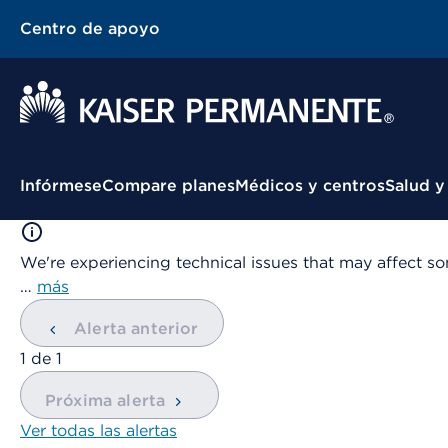
Centro de apoyo
Menú contextual
Infórmese
Compare planes
Médicos y centros
Salud y
We're experiencing technical issues that may affect so
…
más
Alerta anterior
mostrando
1
de
1
Próxima alerta
Ver todas las alertas