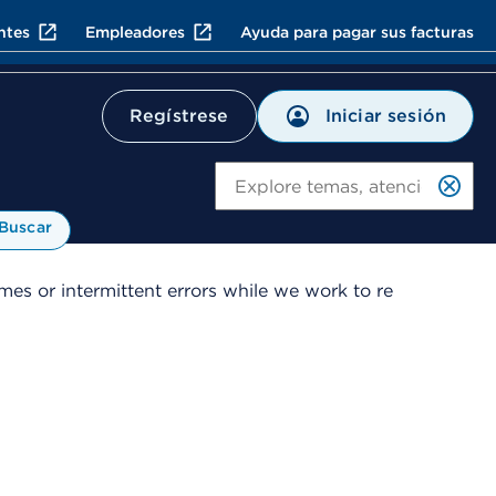
ntes
Empleadores
Ayuda para pagar sus facturas
Iniciar sesión
Regístrese
Bu
Buscar
es or intermittent errors while we work to re