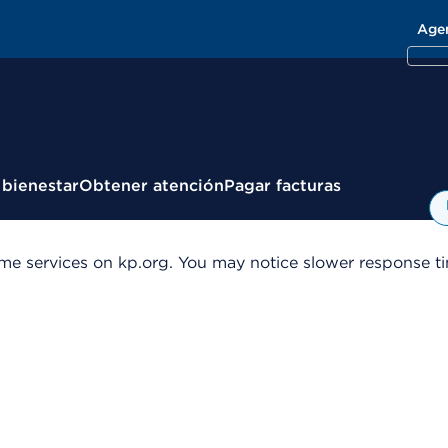
Age
 bienestar
Obtener atención
Pagar facturas
me services on kp.org. You may notice slower response tim