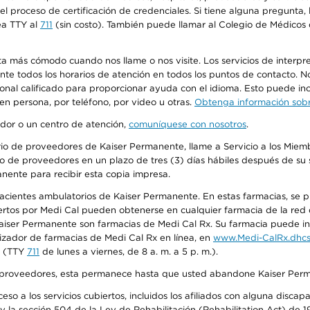
n el proceso de certificación de credenciales. Si tiene alguna pregunt
ea TTY al
711
(sin costo). También puede llamar al Colegio de Médicos d
más cómodo cuando nos llame o nos visite. Los servicios de interpreta
urante todos los horarios de atención en todos los puntos de contacto.
sonal calificado para proporcionar ayuda con el idioma. Esto puede inc
 en persona, por teléfono, por video u otras.
Obtenga información sobre
edor o un centro de atención,
comuníquese con nosotros
.
io de proveedores de Kaiser Permanente, llame a Servicio a los Miembr
o de proveedores en un plazo de tres (3) días hábiles después de su s
anente para recibir esta copia impresa.
 pacientes ambulatorios de Kaiser Permanente. En estas farmacias, se
tos por Medi Cal pueden obtenerse en cualquier farmacia de la red d
iser Permanente son farmacias de Medi Cal Rx. Su farmacia puede info
izador de farmacias de Medi Cal Rx en línea, en
www.Medi-CalRx.dhcs
na (TTY
711
de lunes a viernes, de 8 a. m. a 5 p. m.).
o de proveedores, esta permanece hasta que usted abandone Kaiser Perm
so a los servicios cubiertos, incluidos los afiliados con alguna disc
y la sección 504 de la Ley de Rehabilitación (Rehabilitation Act) de 1