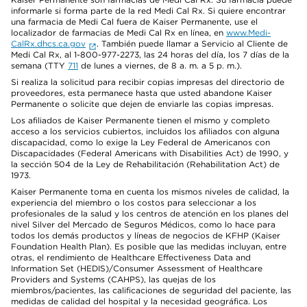
informarle si forma parte de la red Medi Cal Rx. Si quiere encontrar
una farmacia de Medi Cal fuera de Kaiser Permanente, use el
localizador de farmacias de Medi Cal Rx en línea, en
www.Medi-
CalRx.dhcs.ca.gov
. También puede llamar a Servicio al Cliente de
Medi Cal Rx, al 1-800-977-2273, las 24 horas del día, los 7 días de la
semana (TTY
711
de lunes a viernes, de 8 a. m. a 5 p. m.).
Si realiza la solicitud para recibir copias impresas del directorio de
proveedores, esta permanece hasta que usted abandone Kaiser
Permanente o solicite que dejen de enviarle las copias impresas.
Los afiliados de Kaiser Permanente tienen el mismo y completo
acceso a los servicios cubiertos, incluidos los afiliados con alguna
discapacidad, como lo exige la Ley Federal de Americanos con
Discapacidades (Federal Americans with Disabilities Act) de 1990, y
la sección 504 de la Ley de Rehabilitación (Rehabilitation Act) de
1973.
Kaiser Permanente toma en cuenta los mismos niveles de calidad, la
experiencia del miembro o los costos para seleccionar a los
profesionales de la salud y los centros de atención en los planes del
nivel Silver del Mercado de Seguros Médicos, como lo hace para
todos los demás productos y líneas de negocios de KFHP (Kaiser
Foundation Health Plan). Es posible que las medidas incluyan, entre
otras, el rendimiento de Healthcare Effectiveness Data and
Information Set (HEDIS)/Consumer Assessment of Healthcare
Providers and Systems (CAHPS), las quejas de los
miembros/pacientes, las calificaciones de seguridad del paciente, las
medidas de calidad del hospital y la necesidad geográfica. Los