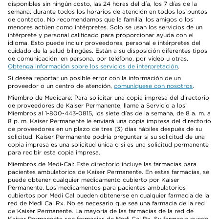
disponibles sin ningún costo, las 24 horas del día, los 7 días de la
semana, durante todos los horarios de atención en todos los puntos
de contacto. No recomendamos que la familia, los amigos o los
menores actúen como intérpretes. Solo se usan los servicios de un
intérprete y personal calificado para proporcionar ayuda con el
idioma. Esto puede incluir proveedores, personal e intérpretes del
cuidado de la salud bilingües. Están a su disposición diferentes tipos
de comunicación: en persona, por teléfono, por video u otras.
Obtenga información sobre los servicios de interpretación
.
Si desea reportar un posible error con la información de un
proveedor o un centro de atención,
comuníquese con nosotros
.
Miembro de Medicare: Para solicitar una copia impresa del directorio
de proveedores de Kaiser Permanente, llame a Servicio a los
Miembros al 1-800-443-0815, los siete días de la semana, de 8 a. m. a
8 p. m. Kaiser Permanente le enviará una copia impresa del directorio
de proveedores en un plazo de tres (3) días hábiles después de su
solicitud. Kaiser Permanente podría preguntar si su solicitud de una
copia impresa es una solicitud única o si es una solicitud permanente
para recibir esta copia impresa.
Miembros de Medi-Cal: Este directorio incluye las farmacias para
pacientes ambulatorios de Kaiser Permanente. En estas farmacias, se
puede obtener cualquier medicamento cubierto por Kaiser
Permanente. Los medicamentos para pacientes ambulatorios
cubiertos por Medi Cal pueden obtenerse en cualquier farmacia de la
red de Medi Cal Rx. No es necesario que sea una farmacia de la red
de Kaiser Permanente. La mayoría de las farmacias de la red de
Kaiser Permanente son farmacias de Medi Cal Rx. Su farmacia puede