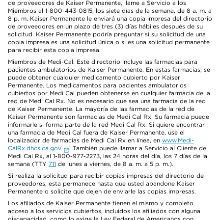
de proveedores de Kaiser Permanente, llame a Servicio a los
Miembros al 1-800-443-0815, los siete días de la semana, de 8 a. m. a
8 p. m. Kaiser Permanente le enviará una copia impresa del directorio
de proveedores en un plazo de tres (3) días hábiles después de su
solicitud. Kaiser Permanente podría preguntar si su solicitud de una
copia impresa es una solicitud única o si es una solicitud permanente
para recibir esta copia impresa.
Miembros de Medi-Cal: Este directorio incluye las farmacias para
pacientes ambulatorios de Kaiser Permanente. En estas farmacias, se
puede obtener cualquier medicamento cubierto por Kaiser
Permanente. Los medicamentos para pacientes ambulatorios
cubiertos por Medi Cal pueden obtenerse en cualquier farmacia de la
red de Medi Cal Rx. No es necesario que sea una farmacia de la red
de Kaiser Permanente. La mayoría de las farmacias de la red de
Kaiser Permanente son farmacias de Medi Cal Rx. Su farmacia puede
informarle si forma parte de la red Medi Cal Rx. Si quiere encontrar
una farmacia de Medi Cal fuera de Kaiser Permanente, use el
localizador de farmacias de Medi Cal Rx en línea, en
www.Medi-
CalRx.dhcs.ca.gov
. También puede llamar a Servicio al Cliente de
Medi Cal Rx, al 1-800-977-2273, las 24 horas del día, los 7 días de la
semana (TTY
711
de lunes a viernes, de 8 a. m. a 5 p. m.).
Si realiza la solicitud para recibir copias impresas del directorio de
proveedores, esta permanece hasta que usted abandone Kaiser
Permanente o solicite que dejen de enviarle las copias impresas.
Los afiliados de Kaiser Permanente tienen el mismo y completo
acceso a los servicios cubiertos, incluidos los afiliados con alguna
discapacidad, como lo exige la Ley Federal de Americanos con