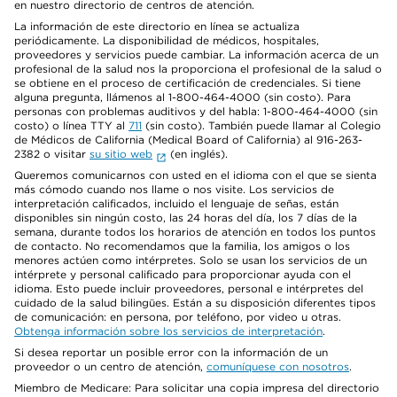
en nuestro directorio de centros de atención.
La información de este directorio en línea se actualiza
periódicamente. La disponibilidad de médicos, hospitales,
proveedores y servicios puede cambiar. La información acerca de un
profesional de la salud nos la proporciona el profesional de la salud o
se obtiene en el proceso de certificación de credenciales. Si tiene
alguna pregunta, llámenos al 1-800-464-4000 (sin costo). Para
personas con problemas auditivos y del habla: 1-800-464-4000 (sin
costo) o línea TTY al
711
(sin costo). También puede llamar al Colegio
de Médicos de California (Medical Board of California) al 916-263-
2382 o visitar
su sitio web
(en inglés).
Queremos comunicarnos con usted en el idioma con el que se sienta
más cómodo cuando nos llame o nos visite. Los servicios de
interpretación calificados, incluido el lenguaje de señas, están
disponibles sin ningún costo, las 24 horas del día, los 7 días de la
semana, durante todos los horarios de atención en todos los puntos
de contacto. No recomendamos que la familia, los amigos o los
menores actúen como intérpretes. Solo se usan los servicios de un
intérprete y personal calificado para proporcionar ayuda con el
idioma. Esto puede incluir proveedores, personal e intérpretes del
cuidado de la salud bilingües. Están a su disposición diferentes tipos
de comunicación: en persona, por teléfono, por video u otras.
Obtenga información sobre los servicios de interpretación
.
Si desea reportar un posible error con la información de un
proveedor o un centro de atención,
comuníquese con nosotros
.
Miembro de Medicare: Para solicitar una copia impresa del directorio