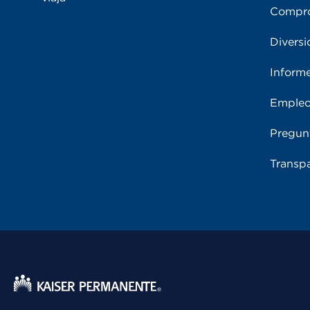
Compro
Diversi
Inform
Emple
Pregun
Transpa