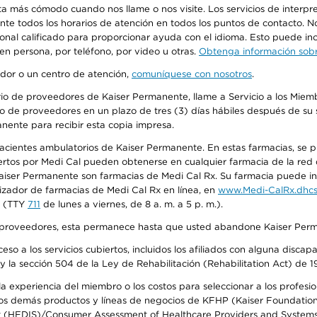
más cómodo cuando nos llame o nos visite. Los servicios de interpreta
urante todos los horarios de atención en todos los puntos de contacto.
sonal calificado para proporcionar ayuda con el idioma. Esto puede inc
 en persona, por teléfono, por video u otras.
Obtenga información sobre
edor o un centro de atención,
comuníquese con nosotros
.
io de proveedores de Kaiser Permanente, llame a Servicio a los Miembr
o de proveedores en un plazo de tres (3) días hábiles después de su s
anente para recibir esta copia impresa.
 pacientes ambulatorios de Kaiser Permanente. En estas farmacias, se
tos por Medi Cal pueden obtenerse en cualquier farmacia de la red d
iser Permanente son farmacias de Medi Cal Rx. Su farmacia puede info
izador de farmacias de Medi Cal Rx en línea, en
www.Medi-CalRx.dhcs
na (TTY
711
de lunes a viernes, de 8 a. m. a 5 p. m.).
o de proveedores, esta permanece hasta que usted abandone Kaiser Perm
so a los servicios cubiertos, incluidos los afiliados con alguna disc
y la sección 504 de la Ley de Rehabilitación (Rehabilitation Act) de 1
 experiencia del miembro o los costos para seleccionar a los profesiona
s demás productos y líneas de negocios de KFHP (Kaiser Foundation He
t (HEDIS)/Consumer Assessment of Healthcare Providers and Systems (