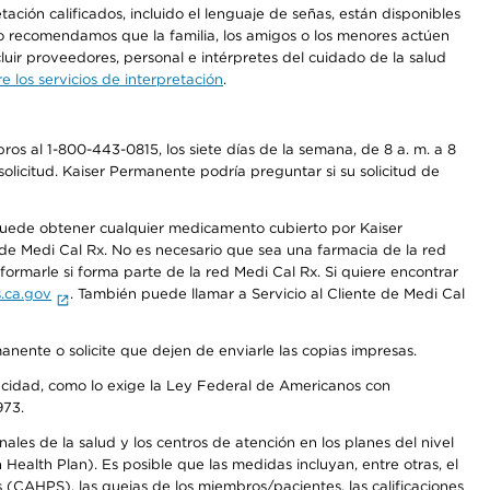
ción calificados, incluido el lenguaje de señas, están disponibles
 No recomendamos que la familia, los amigos o los menores actúen
luir proveedores, personal e intérpretes del cuidado de la salud
 los servicios de interpretación
.
os al 1-800-443-0815, los siete días de la semana, de 8 a. m. a 8
olicitud. Kaiser Permanente podría preguntar si su solicitud de
 puede obtener cualquier medicamento cubierto por Kaiser
e Medi Cal Rx. No es necesario que sea una farmacia de la red
rmarle si forma parte de la red Medi Cal Rx. Si quiere encontrar
.ca.gov
. También puede llamar a Servicio al Cliente de Medi Cal
anente o solicite que dejen de enviarle las copias impresas.
apacidad, como lo exige la Ley Federal de Americanos con
973.
les de la salud y los centros de atención en los planes del nivel
alth Plan). Es posible que las medidas incluyan, entre otras, el
CAHPS), las quejas de los miembros/pacientes, las calificaciones