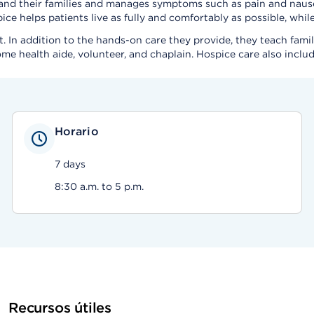
 and their families and manages symptoms such as pain and nausea
pice helps patients live as fully and comfortably as possible, whil
In addition to the hands-on care they provide, they teach fam
e health aide, volunteer, and chaplain. Hospice care also incl
Horario
7 days
8:30 a.m. to 5 p.m.
Recursos útiles