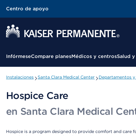
Centro de apoyo
Menú contextual
Infórmese
Compare planes
Médicos y centros
Salud y
Instalaciones
Santa Clara Medical Center
Departamentos y 
Hospice Care
en Santa Clara Medical Cen
Hospice is a program designed to provide comfort and care for p