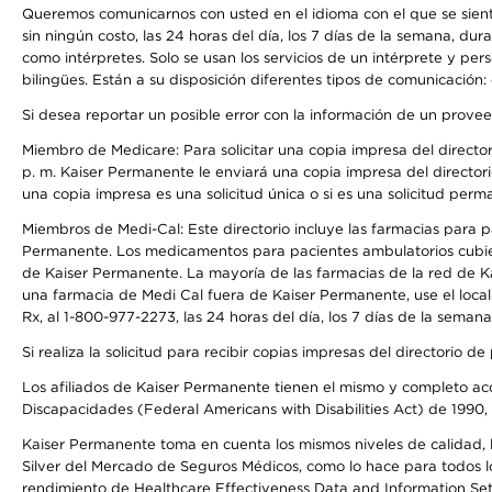
Queremos comunicarnos con usted en el idioma con el que se sienta 
sin ningún costo, las 24 horas del día, los 7 días de la semana, d
como intérpretes. Solo se usan los servicios de un intérprete y per
bilingües. Están a su disposición diferentes tipos de comunicación:
Si desea reportar un posible error con la información de un prove
Miembro de Medicare: Para solicitar una copia impresa del director
p. m. Kaiser Permanente le enviará una copia impresa del directori
una copia impresa es una solicitud única o si es una solicitud perm
Miembros de Medi-Cal: Este directorio incluye las farmacias para
Permanente. Los medicamentos para pacientes ambulatorios cubier
de Kaiser Permanente. La mayoría de las farmacias de la red de Ka
una farmacia de Medi Cal fuera de Kaiser Permanente, use el local
Rx, al 1-800-977-2273, las 24 horas del día, los 7 días de la sema
Si realiza la solicitud para recibir copias impresas del directori
Los afiliados de Kaiser Permanente tienen el mismo y completo acce
Discapacidades (Federal Americans with Disabilities Act) de 1990, 
Kaiser Permanente toma en cuenta los mismos niveles de calidad, la
Silver del Mercado de Seguros Médicos, como lo hace para todos lo
rendimiento de Healthcare Effectiveness Data and Information Se