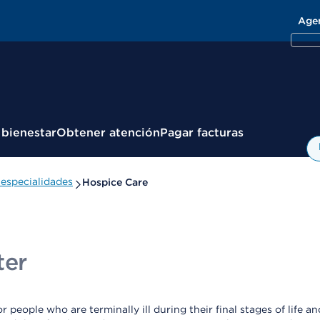
Age
 bienestar
Obtener atención
Pagar facturas
especialidades
Hospice Care
ter
eople who are terminally ill during their final stages of life and