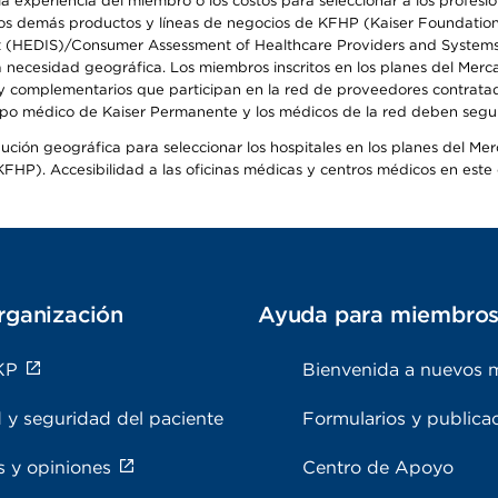
 experiencia del miembro o los costos para seleccionar a los profesiona
s demás productos y líneas de negocios de KFHP (Kaiser Foundation He
t (HEDIS)/Consumer Assessment of Healthcare Providers and Systems (
la necesidad geográfica. Los miembros inscritos en los planes del Me
s y complementarios que participan en la red de proveedores contrata
o médico de Kaiser Permanente y los médicos de la red deben seguir l
ribución geográfica para seleccionar los hospitales en los planes del 
HP). Accesibilidad a las oficinas médicas y centros médicos en este d
rganización
Ayuda para miembro
KP
Bienvenida a nuevos 
 y seguridad del paciente
Formularios y publica
s y opiniones
Centro de Apoyo