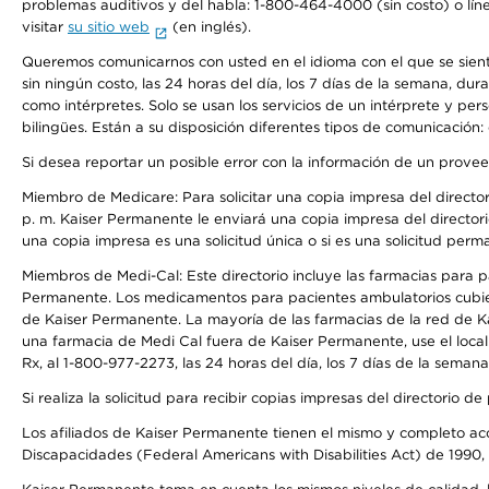
problemas auditivos y del habla: 1-800-464-4000 (sin costo) o lín
visitar
su sitio web
(en inglés).
Queremos comunicarnos con usted en el idioma con el que se sienta 
sin ningún costo, las 24 horas del día, los 7 días de la semana, d
como intérpretes. Solo se usan los servicios de un intérprete y per
bilingües. Están a su disposición diferentes tipos de comunicación:
Si desea reportar un posible error con la información de un prove
Miembro de Medicare: Para solicitar una copia impresa del director
p. m. Kaiser Permanente le enviará una copia impresa del directori
una copia impresa es una solicitud única o si es una solicitud perm
Miembros de Medi-Cal: Este directorio incluye las farmacias para
Permanente. Los medicamentos para pacientes ambulatorios cubier
de Kaiser Permanente. La mayoría de las farmacias de la red de Ka
una farmacia de Medi Cal fuera de Kaiser Permanente, use el local
Rx, al 1-800-977-2273, las 24 horas del día, los 7 días de la sema
Si realiza la solicitud para recibir copias impresas del directori
Los afiliados de Kaiser Permanente tienen el mismo y completo acce
Discapacidades (Federal Americans with Disabilities Act) de 1990, 