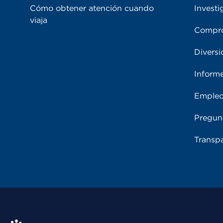
Cómo obtener atención cuando
Investi
viaja
Compro
Diversi
Inform
Emple
Pregun
Transpa