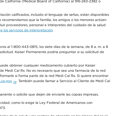
e California (Medical Board of California) al 916-263-2382 o
ción calificados, incluido el lenguaje de señas, están disponibles
 No recomendamos que la familia, los amigos o los menores actúen
luir proveedores, personal e intérpretes del cuidado de la salud
 los servicios de interpretación
.
os al 1-800-443-0815, los siete días de la semana, de 8 a. m. a 8
olicitud. Kaiser Permanente podría preguntar si su solicitud de
 puede obtener cualquier medicamento cubierto por Kaiser
e Medi Cal Rx. No es necesario que sea una farmacia de la red
rmarle si forma parte de la red Medi Cal Rx. Si quiere encontrar
.ca.gov
. También puede llamar a Servicio al Cliente de Medi Cal
anente o solicite que dejen de enviarle las copias impresas.
apacidad, como lo exige la Ley Federal de Americanos con
973.