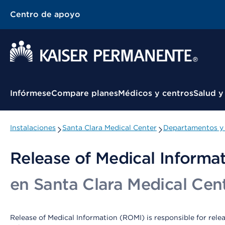
Centro de apoyo
Menú contextual
Infórmese
Compare planes
Médicos y centros
Salud y
Instalaciones
Santa Clara Medical Center
Departamentos y 
Release of Medical Informa
en Santa Clara Medical Cen
Release of Medical Information (ROMI) is responsible for rel