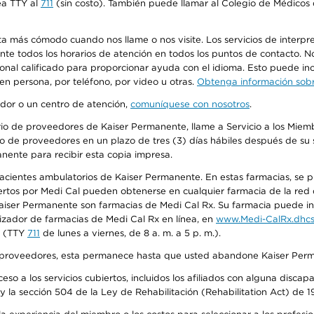
ea TTY al
711
(sin costo). También puede llamar al Colegio de Médicos d
más cómodo cuando nos llame o nos visite. Los servicios de interpreta
urante todos los horarios de atención en todos los puntos de contacto.
sonal calificado para proporcionar ayuda con el idioma. Esto puede inc
 en persona, por teléfono, por video u otras.
Obtenga información sobre
edor o un centro de atención,
comuníquese con nosotros
.
io de proveedores de Kaiser Permanente, llame a Servicio a los Miembr
o de proveedores en un plazo de tres (3) días hábiles después de su s
anente para recibir esta copia impresa.
 pacientes ambulatorios de Kaiser Permanente. En estas farmacias, se
tos por Medi Cal pueden obtenerse en cualquier farmacia de la red d
iser Permanente son farmacias de Medi Cal Rx. Su farmacia puede info
izador de farmacias de Medi Cal Rx en línea, en
www.Medi-CalRx.dhcs
na (TTY
711
de lunes a viernes, de 8 a. m. a 5 p. m.).
o de proveedores, esta permanece hasta que usted abandone Kaiser Perm
so a los servicios cubiertos, incluidos los afiliados con alguna disc
y la sección 504 de la Ley de Rehabilitación (Rehabilitation Act) de 1