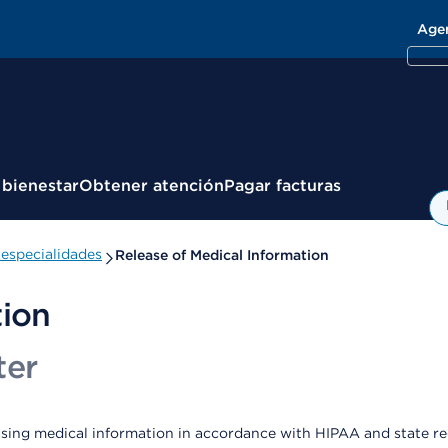
Age
 bienestar
Obtener atención
Pagar facturas
especialidades
Release of Medical Information
tion
ter
easing medical information in accordance with HIPAA and state r