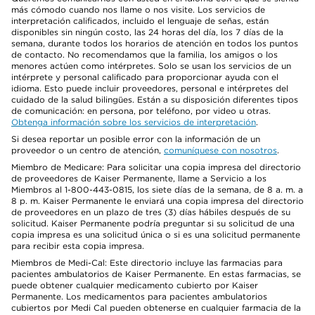
más cómodo cuando nos llame o nos visite. Los servicios de
interpretación calificados, incluido el lenguaje de señas, están
disponibles sin ningún costo, las 24 horas del día, los 7 días de la
semana, durante todos los horarios de atención en todos los puntos
de contacto. No recomendamos que la familia, los amigos o los
menores actúen como intérpretes. Solo se usan los servicios de un
intérprete y personal calificado para proporcionar ayuda con el
idioma. Esto puede incluir proveedores, personal e intérpretes del
cuidado de la salud bilingües. Están a su disposición diferentes tipos
de comunicación: en persona, por teléfono, por video u otras.
Obtenga información sobre los servicios de interpretación
.
Si desea reportar un posible error con la información de un
proveedor o un centro de atención,
comuníquese con nosotros
.
Miembro de Medicare: Para solicitar una copia impresa del directorio
de proveedores de Kaiser Permanente, llame a Servicio a los
Miembros al 1-800-443-0815, los siete días de la semana, de 8 a. m. a
8 p. m. Kaiser Permanente le enviará una copia impresa del directorio
de proveedores en un plazo de tres (3) días hábiles después de su
solicitud. Kaiser Permanente podría preguntar si su solicitud de una
copia impresa es una solicitud única o si es una solicitud permanente
para recibir esta copia impresa.
Miembros de Medi-Cal: Este directorio incluye las farmacias para
pacientes ambulatorios de Kaiser Permanente. En estas farmacias, se
puede obtener cualquier medicamento cubierto por Kaiser
Permanente. Los medicamentos para pacientes ambulatorios
cubiertos por Medi Cal pueden obtenerse en cualquier farmacia de la