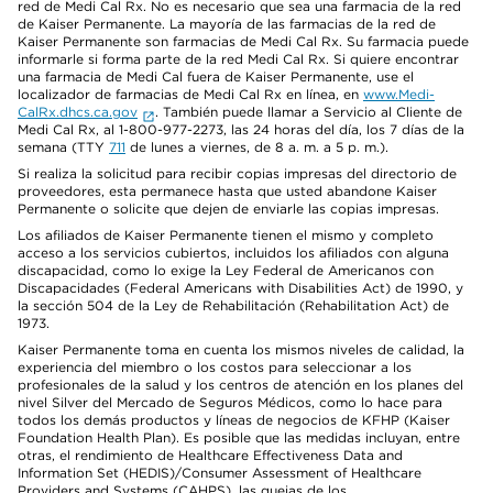
red de Medi Cal Rx. No es necesario que sea una farmacia de la red
de Kaiser Permanente. La mayoría de las farmacias de la red de
Kaiser Permanente son farmacias de Medi Cal Rx. Su farmacia puede
informarle si forma parte de la red Medi Cal Rx. Si quiere encontrar
una farmacia de Medi Cal fuera de Kaiser Permanente, use el
localizador de farmacias de Medi Cal Rx en línea, en
www.Medi-
CalRx.dhcs.ca.gov
. También puede llamar a Servicio al Cliente de
Medi Cal Rx, al 1-800-977-2273, las 24 horas del día, los 7 días de la
semana (TTY
711
de lunes a viernes, de 8 a. m. a 5 p. m.).
Si realiza la solicitud para recibir copias impresas del directorio de
proveedores, esta permanece hasta que usted abandone Kaiser
Permanente o solicite que dejen de enviarle las copias impresas.
Los afiliados de Kaiser Permanente tienen el mismo y completo
acceso a los servicios cubiertos, incluidos los afiliados con alguna
discapacidad, como lo exige la Ley Federal de Americanos con
Discapacidades (Federal Americans with Disabilities Act) de 1990, y
la sección 504 de la Ley de Rehabilitación (Rehabilitation Act) de
1973.
Kaiser Permanente toma en cuenta los mismos niveles de calidad, la
experiencia del miembro o los costos para seleccionar a los
profesionales de la salud y los centros de atención en los planes del
nivel Silver del Mercado de Seguros Médicos, como lo hace para
todos los demás productos y líneas de negocios de KFHP (Kaiser
Foundation Health Plan). Es posible que las medidas incluyan, entre
otras, el rendimiento de Healthcare Effectiveness Data and
Information Set (HEDIS)/Consumer Assessment of Healthcare
Providers and Systems (CAHPS), las quejas de los