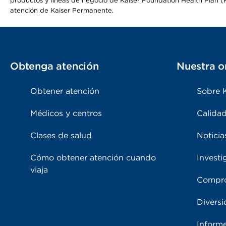
productos y líneas de negocio de Kaiser Foundation Health Plan (KF
atención de Kaiser Permanente.
Obtenga atención
Nuestra o
Obtener atención
Sobre 
Médicos y centros
Calidad
Clases de salud
Noticia
Cómo obtener atención cuando
Investi
viaja
Compro
Diversi
Inform