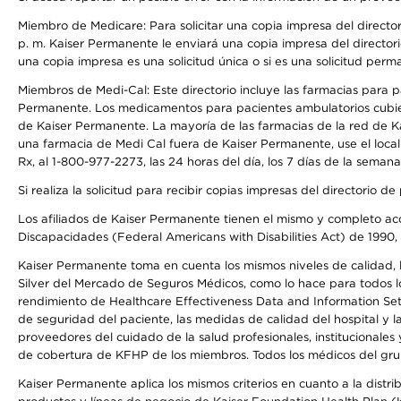
Miembro de Medicare: Para solicitar una copia impresa del director
p. m. Kaiser Permanente le enviará una copia impresa del directori
una copia impresa es una solicitud única o si es una solicitud perm
Miembros de Medi-Cal: Este directorio incluye las farmacias para
Permanente. Los medicamentos para pacientes ambulatorios cubier
de Kaiser Permanente. La mayoría de las farmacias de la red de Ka
una farmacia de Medi Cal fuera de Kaiser Permanente, use el local
Rx, al 1-800-977-2273, las 24 horas del día, los 7 días de la sema
Si realiza la solicitud para recibir copias impresas del directori
Los afiliados de Kaiser Permanente tienen el mismo y completo acce
Discapacidades (Federal Americans with Disabilities Act) de 1990, 
Kaiser Permanente toma en cuenta los mismos niveles de calidad, la
Silver del Mercado de Seguros Médicos, como lo hace para todos lo
rendimiento de Healthcare Effectiveness Data and Information Se
de seguridad del paciente, las medidas de calidad del hospital y 
proveedores del cuidado de la salud profesionales, institucionale
de cobertura de KFHP de los miembros. Todos los médicos del grup
Kaiser Permanente aplica los mismos criterios en cuanto a la dist