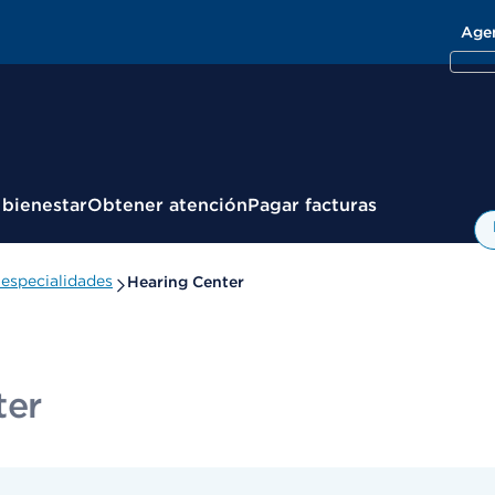
Age
 bienestar
Obtener atención
Pagar facturas
especialidades
Hearing Center
ter