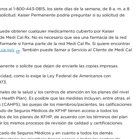
os al 1-800-443-0815, los siete días de la semana, de 8 a. m. a 8
olicitud. Kaiser Permanente podría preguntar si su solicitud de
 puede obtener cualquier medicamento cubierto por Kaiser
e Medi Cal Rx. No es necesario que sea una farmacia de la red
rmarle si forma parte de la red Medi Cal Rx. Si quiere encontrar
.ca.gov
. También puede llamar a Servicio al Cliente de Medi Cal
anente o solicite que dejen de enviarle las copias impresas.
apacidad, como lo exige la Ley Federal de Americanos con
973.
les de la salud y los centros de atención en los planes del nivel
alth Plan). Es posible que las medidas incluyan, entre otras, el
CAHPS), las quejas de los miembros/pacientes, las calificaciones
rcado de Seguros Médicos de KFHP tienen acceso a todos los
dos de los planes de KFHP, de acuerdo con los términos del plan
os mismos procesos de revisión de calidad y certificaciones.
Mercado de Seguros Médicos y en cuanto a todos los demás