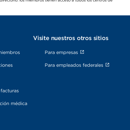
irectorio: los miembros tienen acceso a todos los centros de
s
Visite nuestros otros sitios
miembros
Para empresas
ciones
Para empleados federales
facturas
ación médica