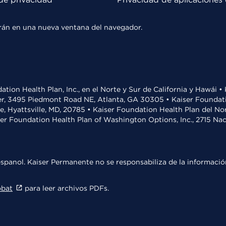
rirán en una nueva ventana del navegador.
ation Health Plan, Inc., en el Norte y Sur de California y Hawái 
r, 3495 Piedmont Road NE, Atlanta, GA 30305 • Kaiser Foundatio
ve, Hyattsville, MD, 20785 • Kaiser Foundation Health Plan del N
ser Foundation Health Plan of Washington Options, Inc., 2715 N
spanol. Kaiser Permanente no se responsabiliza de la información
obat
para leer archivos PDFs.