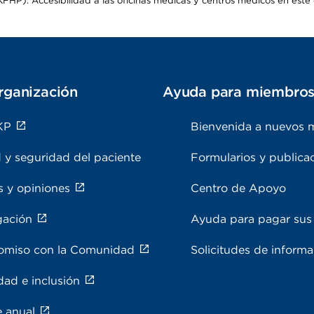
HP). Accesibilidad a las oficinas médicas y centros médicos en este d
rganización
Ayuda para miembro
KP
Bienvenida a nuevos 
 y seguridad del paciente
Formularios y publica
s y opiniones
Centro de Apoyo
gación
Ayuda para pagar sus 
miso con la Comunidad
Solicitudes de inform
dad e inclusión
e anual