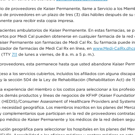
io de proveedores de Kaiser Permanente, llame a Servicio a los Miembr
o de proveedores en un plazo de tres (3) días hábiles después de su s
anente para recibir esta copia impresa.
 pacientes ambulatorios de Kaiser Permanente. En estas farmacias, se
tos por Medi Cal pueden obtenerse en cualquier farmacia de la red d
iser Permanente son farmacias de Medi Cal Rx. Su farmacia puede info
izador de farmacias de Medi Cal Rx en línea, en
www.Medi-CalRx.dhcs
na (TTY
711
de lunes a viernes, de 8 a. m. a 5 p. m.).
o de proveedores, esta permanece hasta que usted abandone Kaiser Perm
so a los servicios cubiertos, incluidos los afiliados con alguna disc
y la sección 504 de la Ley de Rehabilitación (Rehabilitation Act) de 1
 experiencia del miembro o los costos para seleccionar a los profesiona
s demás productos y líneas de negocios de KFHP (Kaiser Foundation He
t (HEDIS)/Consumer Assessment of Healthcare Providers and Systems (
la necesidad geográfica. Los miembros inscritos en los planes del Me
s y complementarios que participan en la red de proveedores contrata
o médico de Kaiser Permanente y los médicos de la red deben seguir l
ribución geográfica para seleccionar los hospitales en los planes del 