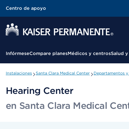
Centro de apoyo
Menú contextual
Infórmese
Compare planes
Médicos y centros
Salud y
Instalaciones
Santa Clara Medical Center
Departamentos y 
Hearing Center
en Santa Clara Medical Cen