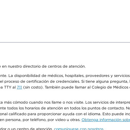
 en nuestro directorio de centros de atención.
ente. La disponibilidad de médicos, hospitales, proveedores y servici
n el proceso de certificación de credenciales. Si tiene alguna pregunt
ea TTY al
711
(sin costo). También puede llamar al Colegio de Médicos d
más cómodo cuando nos llame o nos visite. Los servicios de interpreta
urante todos los horarios de atención en todos los puntos de contacto.
sonal calificado para proporcionar ayuda con el idioma. Esto puede inc
 en persona, por teléfono, por video u otras.
Obtenga información sobre
edor o un centro de atención,
comuníquese con nosotros
.