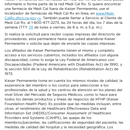
informarle si forma parte de la red Medi Cal Rx. Si quiere encontrar
una farmacia de Medi Cal fuera de Kaiser Permanente, use el
localizador de farmacias de Medi Cal Rx en línea, en
www.Medi-
CalRx.dhcs.ca.gov
. También puede llamar a Servicio al Cliente de
Medi Cal Rx, al 1-800-977-2273, las 24 horas del día, los 7 días de la
semana (TTY
711
de lunes a viernes, de 8 a. m. a 5 p. m.).
Si realiza la solicitud para recibir copias impresas del directorio de
proveedores, esta permanece hasta que usted abandone Kaiser
Permanente o solicite que dejen de enviarle las copias impresas.
Los afiliados de Kaiser Permanente tienen el mismo y completo
acceso a los servicios cubiertos, incluidos los afiliados con alguna
discapacidad, como lo exige la Ley Federal de Americanos con
Discapacidades (Federal Americans with Disabilities Act) de 1990, y
la sección 504 de la Ley de Rehabilitación (Rehabilitation Act) de
1973.
Kaiser Permanente toma en cuenta los mismos niveles de calidad, la
experiencia del miembro o los costos para seleccionar a los
profesionales de la salud y los centros de atención en los planes del
nivel Silver del Mercado de Seguros Médicos, como lo hace para
todos los demás productos y líneas de negocios de KFHP (Kaiser
Foundation Health Plan). Es posible que las medidas incluyan, entre
otras, el rendimiento de Healthcare Effectiveness Data and
Information Set (HEDIS)/Consumer Assessment of Healthcare
Providers and Systems (CAHPS), las quejas de los
miembros/pacientes, las calificaciones de seguridad del paciente, las
medidas de calidad del hospital y la necesidad geográfica. Los