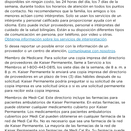
disponibles sin ningún costo, las 24 horas del día, los 7 días de la
semana, durante todos los horarios de atención en todos los puntos
de contacto. No recomendamos que la familia, los amigos o los
menores actúen como intérpretes. Solo se usan los servicios de un
intérprete y personal calificado para proporcionar ayuda con el
idioma. Esto puede incluir proveedores, personal e intérpretes del
cuidado de la salud bilingües. Están a su disposición diferentes tipos
de comunicación: en persona, por teléfono, por video u otras.
Obtenga información sobre los servicios de interpretación
.
Si desea reportar un posible error con la información de un
proveedor o un centro de atención,
comuníquese con nosotros
.
Miembro de Medicare: Para solicitar una copia impresa del directorio
de proveedores de Kaiser Permanente, llame a Servicio a los
Miembros al 1-800-443-0815, los siete días de la semana, de 8 a. m. a
8 p. m. Kaiser Permanente le enviará una copia impresa del directorio
de proveedores en un plazo de tres (3) días hábiles después de su
solicitud. Kaiser Permanente podría preguntar si su solicitud de una
copia impresa es una solicitud única o si es una solicitud permanente
para recibir esta copia impresa.
Miembros de Medi-Cal: Este directorio incluye las farmacias para
pacientes ambulatorios de Kaiser Permanente. En estas farmacias, se
puede obtener cualquier medicamento cubierto por Kaiser
Permanente. Los medicamentos para pacientes ambulatorios
cubiertos por Medi Cal pueden obtenerse en cualquier farmacia de la
red de Medi Cal Rx. No es necesario que sea una farmacia de la red
de Kaiser Permanente. La mayoría de las farmacias de la red de
Kaiser Permanente son farmacias de Medi Cal Rx. Su farmacia puede