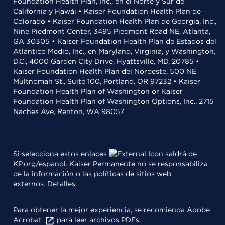
Foundation Health Plan, Inc., en el Norte y Sur de
California y Hawái • Kaiser Foundation Health Plan de
Colorado • Kaiser Foundation Health Plan de Georgia, Inc.,
Nine Piedmont Center, 3495 Piedmont Road NE, Atlanta,
GA 30305 • Kaiser Foundation Health Plan de Estados del
Atlántico Medio, Inc., en Maryland, Virginia, y Washington,
D.C., 4000 Garden City Drive, Hyattsville, MD, 20785 •
Kaiser Foundation Health Plan del Noroeste, 500 NE
Multnomah St., Suite 100, Portland, OR 97232 • Kaiser
Foundation Health Plan of Washington or Kaiser
Foundation Health Plan of Washington Options, Inc., 2715
Naches Ave, Renton, WA 98057
Si selecciona estos enlaces
saldrá de
KP.org/espanol. Kaiser Permanente no se responsabiliza
de la información o las políticas de sitios web
externos.
Detalles
.
Para obtener la mejor experiencia, se recomienda
Adobe
Acrobat
para leer archivos PDFs.