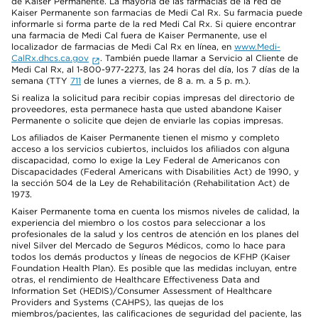
de Kaiser Permanente. La mayoría de las farmacias de la red de
Kaiser Permanente son farmacias de Medi Cal Rx. Su farmacia puede
informarle si forma parte de la red Medi Cal Rx. Si quiere encontrar
una farmacia de Medi Cal fuera de Kaiser Permanente, use el
localizador de farmacias de Medi Cal Rx en línea, en
www.Medi-
CalRx.dhcs.ca.gov
. También puede llamar a Servicio al Cliente de
Medi Cal Rx, al 1-800-977-2273, las 24 horas del día, los 7 días de la
semana (TTY
711
de lunes a viernes, de 8 a. m. a 5 p. m.).
Si realiza la solicitud para recibir copias impresas del directorio de
proveedores, esta permanece hasta que usted abandone Kaiser
Permanente o solicite que dejen de enviarle las copias impresas.
Los afiliados de Kaiser Permanente tienen el mismo y completo
acceso a los servicios cubiertos, incluidos los afiliados con alguna
discapacidad, como lo exige la Ley Federal de Americanos con
Discapacidades (Federal Americans with Disabilities Act) de 1990, y
la sección 504 de la Ley de Rehabilitación (Rehabilitation Act) de
1973.
Kaiser Permanente toma en cuenta los mismos niveles de calidad, la
experiencia del miembro o los costos para seleccionar a los
profesionales de la salud y los centros de atención en los planes del
nivel Silver del Mercado de Seguros Médicos, como lo hace para
todos los demás productos y líneas de negocios de KFHP (Kaiser
Foundation Health Plan). Es posible que las medidas incluyan, entre
otras, el rendimiento de Healthcare Effectiveness Data and
Information Set (HEDIS)/Consumer Assessment of Healthcare
Providers and Systems (CAHPS), las quejas de los
miembros/pacientes, las calificaciones de seguridad del paciente, las