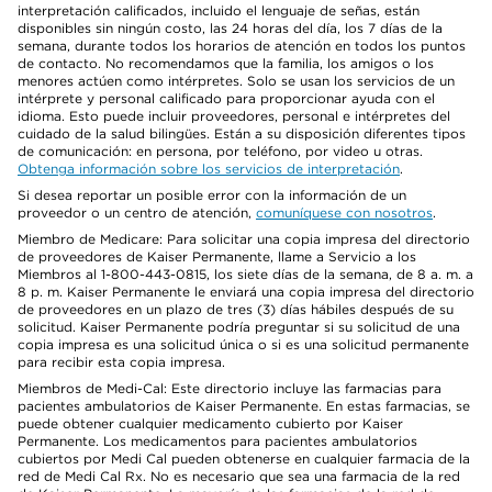
interpretación calificados, incluido el lenguaje de señas, están
disponibles sin ningún costo, las 24 horas del día, los 7 días de la
semana, durante todos los horarios de atención en todos los puntos
de contacto. No recomendamos que la familia, los amigos o los
menores actúen como intérpretes. Solo se usan los servicios de un
intérprete y personal calificado para proporcionar ayuda con el
idioma. Esto puede incluir proveedores, personal e intérpretes del
cuidado de la salud bilingües. Están a su disposición diferentes tipos
de comunicación: en persona, por teléfono, por video u otras.
Obtenga información sobre los servicios de interpretación
.
Si desea reportar un posible error con la información de un
proveedor o un centro de atención,
comuníquese con nosotros
.
Miembro de Medicare: Para solicitar una copia impresa del directorio
de proveedores de Kaiser Permanente, llame a Servicio a los
Miembros al 1-800-443-0815, los siete días de la semana, de 8 a. m. a
8 p. m. Kaiser Permanente le enviará una copia impresa del directorio
de proveedores en un plazo de tres (3) días hábiles después de su
solicitud. Kaiser Permanente podría preguntar si su solicitud de una
copia impresa es una solicitud única o si es una solicitud permanente
para recibir esta copia impresa.
Miembros de Medi-Cal: Este directorio incluye las farmacias para
pacientes ambulatorios de Kaiser Permanente. En estas farmacias, se
puede obtener cualquier medicamento cubierto por Kaiser
Permanente. Los medicamentos para pacientes ambulatorios
cubiertos por Medi Cal pueden obtenerse en cualquier farmacia de la
red de Medi Cal Rx. No es necesario que sea una farmacia de la red