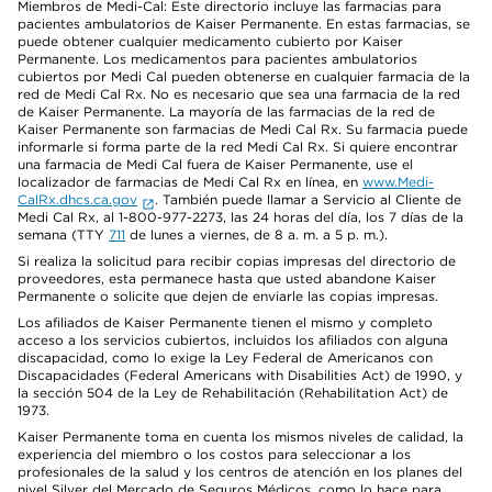
Miembros de Medi-Cal: Este directorio incluye las farmacias para
pacientes ambulatorios de Kaiser Permanente. En estas farmacias, se
puede obtener cualquier medicamento cubierto por Kaiser
Permanente. Los medicamentos para pacientes ambulatorios
cubiertos por Medi Cal pueden obtenerse en cualquier farmacia de la
red de Medi Cal Rx. No es necesario que sea una farmacia de la red
de Kaiser Permanente. La mayoría de las farmacias de la red de
Kaiser Permanente son farmacias de Medi Cal Rx. Su farmacia puede
informarle si forma parte de la red Medi Cal Rx. Si quiere encontrar
una farmacia de Medi Cal fuera de Kaiser Permanente, use el
localizador de farmacias de Medi Cal Rx en línea, en
www.Medi-
CalRx.dhcs.ca.gov
. También puede llamar a Servicio al Cliente de
Medi Cal Rx, al 1-800-977-2273, las 24 horas del día, los 7 días de la
semana (TTY
711
de lunes a viernes, de 8 a. m. a 5 p. m.).
Si realiza la solicitud para recibir copias impresas del directorio de
proveedores, esta permanece hasta que usted abandone Kaiser
Permanente o solicite que dejen de enviarle las copias impresas.
Los afiliados de Kaiser Permanente tienen el mismo y completo
acceso a los servicios cubiertos, incluidos los afiliados con alguna
discapacidad, como lo exige la Ley Federal de Americanos con
Discapacidades (Federal Americans with Disabilities Act) de 1990, y
la sección 504 de la Ley de Rehabilitación (Rehabilitation Act) de
1973.
Kaiser Permanente toma en cuenta los mismos niveles de calidad, la
experiencia del miembro o los costos para seleccionar a los
profesionales de la salud y los centros de atención en los planes del
nivel Silver del Mercado de Seguros Médicos, como lo hace para