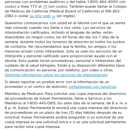
personas con problemas auditivos y del habla: 1-800-464-4000 (sin
costo) o línea TTY al
711
(sin costo). También puede llamar al Colegio
de Médicos de California (Medical Board of California) al 916-263-
2382 o visitar
su sitio web
(en inglés).
Queremos comunicarnos con usted en el idioma con el que se sienta
más cómodo cuando nos llame o nos visite. Los servicios de
interpretación calificados, incluido el lenguaje de señas, están
disponibles sin ningún costo, las 24 horas del día, los 7 días de la
semana, durante todos los horarios de atención en todos los puntos
de contacto. No recomendamos que la familia, los amigos o los
menores actúen como intérpretes. Solo se usan los servicios de un
intérprete y personal calificado para proporcionar ayuda con el
idioma. Esto puede incluir proveedores, personal e intérpretes del
cuidado de la salud bilingües. Están a su disposición diferentes tipos
de comunicación: en persona, por teléfono, por video u otras.
Obtenga información sobre los servicios de interpretación
.
Si desea reportar un posible error con la información de un
proveedor o un centro de atención,
comuníquese con nosotros
.
Miembro de Medicare: Para solicitar una copia impresa del directorio
de proveedores de Kaiser Permanente, llame a Servicio a los
Miembros al 1-800-443-0815, los siete días de la semana, de 8 a. m. a
8 p. m. Kaiser Permanente le enviará una copia impresa del directorio
de proveedores en un plazo de tres (3) días hábiles después de su
solicitud. Kaiser Permanente podría preguntar si su solicitud de una
copia impresa es una solicitud única o si es una solicitud permanente
para recibir esta copia impresa.