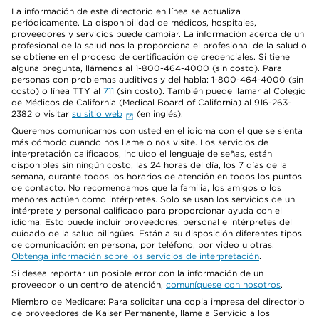
La información de este directorio en línea se actualiza
periódicamente. La disponibilidad de médicos, hospitales,
proveedores y servicios puede cambiar. La información acerca de un
profesional de la salud nos la proporciona el profesional de la salud o
se obtiene en el proceso de certificación de credenciales. Si tiene
alguna pregunta, llámenos al 1-800-464-4000 (sin costo). Para
personas con problemas auditivos y del habla: 1-800-464-4000 (sin
costo) o línea TTY al
711
(sin costo). También puede llamar al Colegio
de Médicos de California (Medical Board of California) al 916-263-
2382 o visitar
su sitio web
(en inglés).
Queremos comunicarnos con usted en el idioma con el que se sienta
más cómodo cuando nos llame o nos visite. Los servicios de
interpretación calificados, incluido el lenguaje de señas, están
disponibles sin ningún costo, las 24 horas del día, los 7 días de la
semana, durante todos los horarios de atención en todos los puntos
de contacto. No recomendamos que la familia, los amigos o los
menores actúen como intérpretes. Solo se usan los servicios de un
intérprete y personal calificado para proporcionar ayuda con el
idioma. Esto puede incluir proveedores, personal e intérpretes del
cuidado de la salud bilingües. Están a su disposición diferentes tipos
de comunicación: en persona, por teléfono, por video u otras.
Obtenga información sobre los servicios de interpretación
.
Si desea reportar un posible error con la información de un
proveedor o un centro de atención,
comuníquese con nosotros
.
Miembro de Medicare: Para solicitar una copia impresa del directorio
de proveedores de Kaiser Permanente, llame a Servicio a los