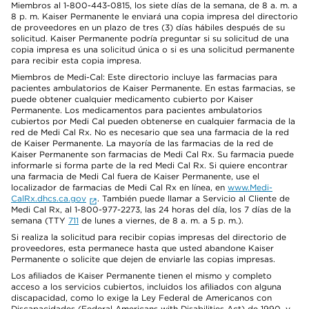
Miembros al 1-800-443-0815, los siete días de la semana, de 8 a. m. a
8 p. m. Kaiser Permanente le enviará una copia impresa del directorio
de proveedores en un plazo de tres (3) días hábiles después de su
solicitud. Kaiser Permanente podría preguntar si su solicitud de una
copia impresa es una solicitud única o si es una solicitud permanente
para recibir esta copia impresa.
Miembros de Medi-Cal: Este directorio incluye las farmacias para
pacientes ambulatorios de Kaiser Permanente. En estas farmacias, se
puede obtener cualquier medicamento cubierto por Kaiser
Permanente. Los medicamentos para pacientes ambulatorios
cubiertos por Medi Cal pueden obtenerse en cualquier farmacia de la
red de Medi Cal Rx. No es necesario que sea una farmacia de la red
de Kaiser Permanente. La mayoría de las farmacias de la red de
Kaiser Permanente son farmacias de Medi Cal Rx. Su farmacia puede
informarle si forma parte de la red Medi Cal Rx. Si quiere encontrar
una farmacia de Medi Cal fuera de Kaiser Permanente, use el
localizador de farmacias de Medi Cal Rx en línea, en
www.Medi-
CalRx.dhcs.ca.gov
. También puede llamar a Servicio al Cliente de
Medi Cal Rx, al 1-800-977-2273, las 24 horas del día, los 7 días de la
semana (TTY
711
de lunes a viernes, de 8 a. m. a 5 p. m.).
Si realiza la solicitud para recibir copias impresas del directorio de
proveedores, esta permanece hasta que usted abandone Kaiser
Permanente o solicite que dejen de enviarle las copias impresas.
Los afiliados de Kaiser Permanente tienen el mismo y completo
acceso a los servicios cubiertos, incluidos los afiliados con alguna
discapacidad, como lo exige la Ley Federal de Americanos con
Discapacidades (Federal Americans with Disabilities Act) de 1990, y