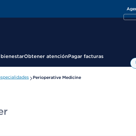
Age
 bienestar
Obtener atención
Pagar facturas
specialidades
Perioperative Medicine
er