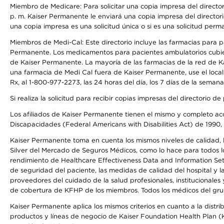
Miembro de Medicare: Para solicitar una copia impresa del director
p. m. Kaiser Permanente le enviará una copia impresa del directori
una copia impresa es una solicitud única o si es una solicitud perm
Miembros de Medi-Cal: Este directorio incluye las farmacias para
Permanente. Los medicamentos para pacientes ambulatorios cubier
de Kaiser Permanente. La mayoría de las farmacias de la red de Ka
una farmacia de Medi Cal fuera de Kaiser Permanente, use el local
Rx, al 1-800-977-2273, las 24 horas del día, los 7 días de la sema
Si realiza la solicitud para recibir copias impresas del directori
Los afiliados de Kaiser Permanente tienen el mismo y completo acce
Discapacidades (Federal Americans with Disabilities Act) de 1990, 
Kaiser Permanente toma en cuenta los mismos niveles de calidad, la
Silver del Mercado de Seguros Médicos, como lo hace para todos lo
rendimiento de Healthcare Effectiveness Data and Information Se
de seguridad del paciente, las medidas de calidad del hospital y 
proveedores del cuidado de la salud profesionales, institucionale
de cobertura de KFHP de los miembros. Todos los médicos del grup
Kaiser Permanente aplica los mismos criterios en cuanto a la dist
productos y líneas de negocio de Kaiser Foundation Health Plan (KF