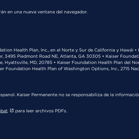
rirán en una nueva ventana del navegador.
ation Health Plan, Inc., en el Norte y Sur de California y Hawái 
r, 3495 Piedmont Road NE, Atlanta, GA 30305 • Kaiser Foundatio
ve, Hyattsville, MD, 20785 • Kaiser Foundation Health Plan del N
ser Foundation Health Plan of Washington Options, Inc., 2715 N
spanol. Kaiser Permanente no se responsabiliza de la información
obat
para leer archivos PDFs.