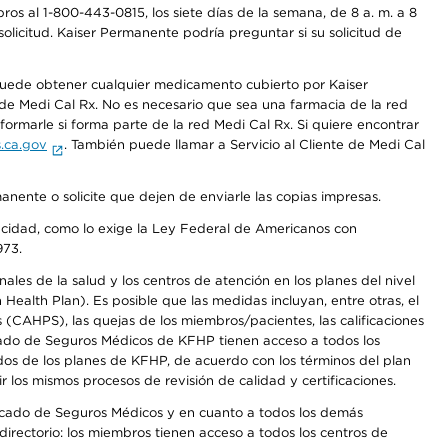
os al 1-800-443-0815, los siete días de la semana, de 8 a. m. a 8
olicitud. Kaiser Permanente podría preguntar si su solicitud de
 puede obtener cualquier medicamento cubierto por Kaiser
e Medi Cal Rx. No es necesario que sea una farmacia de la red
rmarle si forma parte de la red Medi Cal Rx. Si quiere encontrar
.ca.gov
. También puede llamar a Servicio al Cliente de Medi Cal
anente o solicite que dejen de enviarle las copias impresas.
apacidad, como lo exige la Ley Federal de Americanos con
973.
les de la salud y los centros de atención en los planes del nivel
alth Plan). Es posible que las medidas incluyan, entre otras, el
CAHPS), las quejas de los miembros/pacientes, las calificaciones
rcado de Seguros Médicos de KFHP tienen acceso a todos los
dos de los planes de KFHP, de acuerdo con los términos del plan
os mismos procesos de revisión de calidad y certificaciones.
Mercado de Seguros Médicos y en cuanto a todos los demás
irectorio: los miembros tienen acceso a todos los centros de