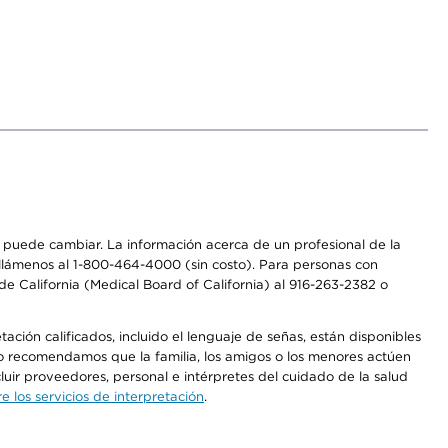
os puede cambiar. La información acerca de un profesional de la
a, llámenos al 1-800-464-4000 (sin costo). Para personas con
e California (Medical Board of California) al 916-263-2382 o
ción calificados, incluido el lenguaje de señas, están disponibles
 No recomendamos que la familia, los amigos o los menores actúen
luir proveedores, personal e intérpretes del cuidado de la salud
 los servicios de interpretación
.