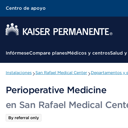
Centro de apoyo
Menú contextual
Infórmese
Compare planes
Médicos y centros
Salud y
Instalaciones
San Rafael Medical Center
Departamentos y e
Perioperative Medicine
en San Rafael Medical Cent
By referral only