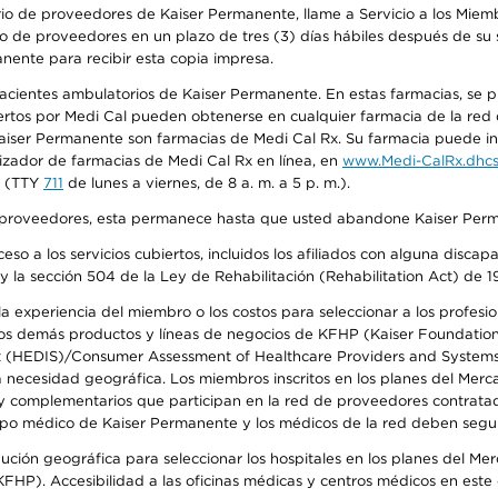
io de proveedores de Kaiser Permanente, llame a Servicio a los Miembr
o de proveedores en un plazo de tres (3) días hábiles después de su s
anente para recibir esta copia impresa.
 pacientes ambulatorios de Kaiser Permanente. En estas farmacias, se
tos por Medi Cal pueden obtenerse en cualquier farmacia de la red d
iser Permanente son farmacias de Medi Cal Rx. Su farmacia puede info
izador de farmacias de Medi Cal Rx en línea, en
www.Medi-CalRx.dhcs
na (TTY
711
de lunes a viernes, de 8 a. m. a 5 p. m.).
o de proveedores, esta permanece hasta que usted abandone Kaiser Perm
so a los servicios cubiertos, incluidos los afiliados con alguna disc
y la sección 504 de la Ley de Rehabilitación (Rehabilitation Act) de 1
 experiencia del miembro o los costos para seleccionar a los profesiona
s demás productos y líneas de negocios de KFHP (Kaiser Foundation He
t (HEDIS)/Consumer Assessment of Healthcare Providers and Systems (
la necesidad geográfica. Los miembros inscritos en los planes del Me
s y complementarios que participan en la red de proveedores contrata
o médico de Kaiser Permanente y los médicos de la red deben seguir l
ribución geográfica para seleccionar los hospitales en los planes del 
HP). Accesibilidad a las oficinas médicas y centros médicos en este d