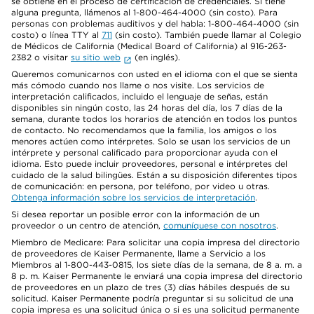
se obtiene en el proceso de certificación de credenciales. Si tiene
alguna pregunta, llámenos al 1-800-464-4000 (sin costo). Para
personas con problemas auditivos y del habla: 1-800-464-4000 (sin
costo) o línea TTY al
711
(sin costo). También puede llamar al Colegio
de Médicos de California (Medical Board of California) al 916-263-
2382 o visitar
su sitio web
(en inglés).
Queremos comunicarnos con usted en el idioma con el que se sienta
más cómodo cuando nos llame o nos visite. Los servicios de
interpretación calificados, incluido el lenguaje de señas, están
disponibles sin ningún costo, las 24 horas del día, los 7 días de la
semana, durante todos los horarios de atención en todos los puntos
de contacto. No recomendamos que la familia, los amigos o los
menores actúen como intérpretes. Solo se usan los servicios de un
intérprete y personal calificado para proporcionar ayuda con el
idioma. Esto puede incluir proveedores, personal e intérpretes del
cuidado de la salud bilingües. Están a su disposición diferentes tipos
de comunicación: en persona, por teléfono, por video u otras.
Obtenga información sobre los servicios de interpretación
.
Si desea reportar un posible error con la información de un
proveedor o un centro de atención,
comuníquese con nosotros
.
Miembro de Medicare: Para solicitar una copia impresa del directorio
de proveedores de Kaiser Permanente, llame a Servicio a los
Miembros al 1-800-443-0815, los siete días de la semana, de 8 a. m. a
8 p. m. Kaiser Permanente le enviará una copia impresa del directorio
de proveedores en un plazo de tres (3) días hábiles después de su
solicitud. Kaiser Permanente podría preguntar si su solicitud de una
copia impresa es una solicitud única o si es una solicitud permanente