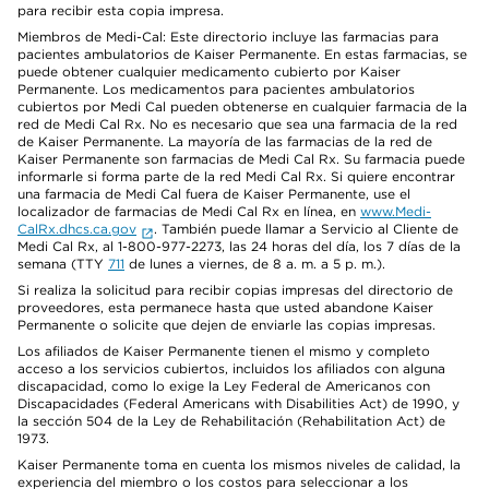
para recibir esta copia impresa.
Miembros de Medi-Cal: Este directorio incluye las farmacias para
pacientes ambulatorios de Kaiser Permanente. En estas farmacias, se
puede obtener cualquier medicamento cubierto por Kaiser
Permanente. Los medicamentos para pacientes ambulatorios
cubiertos por Medi Cal pueden obtenerse en cualquier farmacia de la
red de Medi Cal Rx. No es necesario que sea una farmacia de la red
de Kaiser Permanente. La mayoría de las farmacias de la red de
Kaiser Permanente son farmacias de Medi Cal Rx. Su farmacia puede
informarle si forma parte de la red Medi Cal Rx. Si quiere encontrar
una farmacia de Medi Cal fuera de Kaiser Permanente, use el
localizador de farmacias de Medi Cal Rx en línea, en
www.Medi-
CalRx.dhcs.ca.gov
. También puede llamar a Servicio al Cliente de
Medi Cal Rx, al 1-800-977-2273, las 24 horas del día, los 7 días de la
semana (TTY
711
de lunes a viernes, de 8 a. m. a 5 p. m.).
Si realiza la solicitud para recibir copias impresas del directorio de
proveedores, esta permanece hasta que usted abandone Kaiser
Permanente o solicite que dejen de enviarle las copias impresas.
Los afiliados de Kaiser Permanente tienen el mismo y completo
acceso a los servicios cubiertos, incluidos los afiliados con alguna
discapacidad, como lo exige la Ley Federal de Americanos con
Discapacidades (Federal Americans with Disabilities Act) de 1990, y
la sección 504 de la Ley de Rehabilitación (Rehabilitation Act) de
1973.
Kaiser Permanente toma en cuenta los mismos niveles de calidad, la
experiencia del miembro o los costos para seleccionar a los