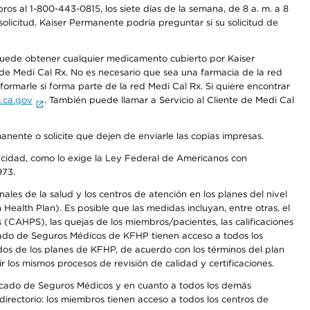
os al 1-800-443-0815, los siete días de la semana, de 8 a. m. a 8
olicitud. Kaiser Permanente podría preguntar si su solicitud de
 puede obtener cualquier medicamento cubierto por Kaiser
e Medi Cal Rx. No es necesario que sea una farmacia de la red
rmarle si forma parte de la red Medi Cal Rx. Si quiere encontrar
.ca.gov
. También puede llamar a Servicio al Cliente de Medi Cal
anente o solicite que dejen de enviarle las copias impresas.
apacidad, como lo exige la Ley Federal de Americanos con
973.
les de la salud y los centros de atención en los planes del nivel
alth Plan). Es posible que las medidas incluyan, entre otras, el
CAHPS), las quejas de los miembros/pacientes, las calificaciones
rcado de Seguros Médicos de KFHP tienen acceso a todos los
dos de los planes de KFHP, de acuerdo con los términos del plan
os mismos procesos de revisión de calidad y certificaciones.
Mercado de Seguros Médicos y en cuanto a todos los demás
irectorio: los miembros tienen acceso a todos los centros de