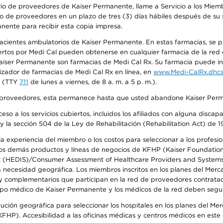
io de proveedores de Kaiser Permanente, llame a Servicio a los Miembr
o de proveedores en un plazo de tres (3) días hábiles después de su s
anente para recibir esta copia impresa.
 pacientes ambulatorios de Kaiser Permanente. En estas farmacias, se
tos por Medi Cal pueden obtenerse en cualquier farmacia de la red d
iser Permanente son farmacias de Medi Cal Rx. Su farmacia puede info
izador de farmacias de Medi Cal Rx en línea, en
www.Medi-CalRx.dhcs
na (TTY
711
de lunes a viernes, de 8 a. m. a 5 p. m.).
o de proveedores, esta permanece hasta que usted abandone Kaiser Perm
so a los servicios cubiertos, incluidos los afiliados con alguna disc
y la sección 504 de la Ley de Rehabilitación (Rehabilitation Act) de 1
 experiencia del miembro o los costos para seleccionar a los profesiona
s demás productos y líneas de negocios de KFHP (Kaiser Foundation He
t (HEDIS)/Consumer Assessment of Healthcare Providers and Systems (
la necesidad geográfica. Los miembros inscritos en los planes del Me
s y complementarios que participan en la red de proveedores contrata
o médico de Kaiser Permanente y los médicos de la red deben seguir l
ribución geográfica para seleccionar los hospitales en los planes del 
HP). Accesibilidad a las oficinas médicas y centros médicos en este d