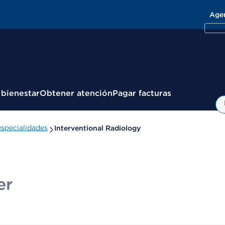
Age
 bienestar
Obtener atención
Pagar facturas
specialidades
Interventional Radiology
er