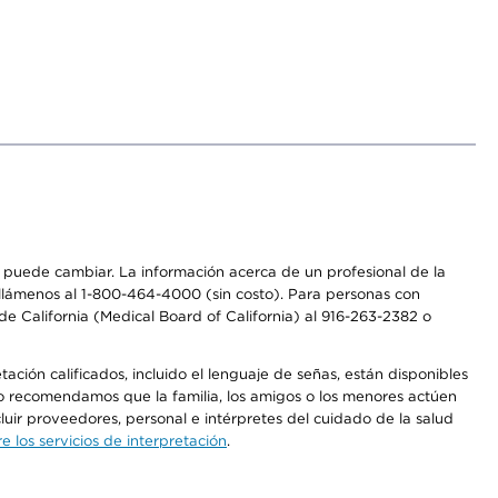
os puede cambiar. La información acerca de un profesional de la
a, llámenos al 1-800-464-4000 (sin costo). Para personas con
e California (Medical Board of California) al 916-263-2382 o
ción calificados, incluido el lenguaje de señas, están disponibles
 No recomendamos que la familia, los amigos o los menores actúen
luir proveedores, personal e intérpretes del cuidado de la salud
 los servicios de interpretación
.