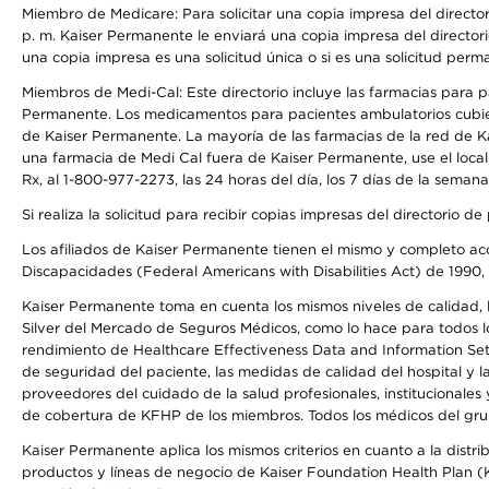
Miembro de Medicare: Para solicitar una copia impresa del director
p. m. Kaiser Permanente le enviará una copia impresa del directori
una copia impresa es una solicitud única o si es una solicitud perm
Miembros de Medi-Cal: Este directorio incluye las farmacias para
Permanente. Los medicamentos para pacientes ambulatorios cubier
de Kaiser Permanente. La mayoría de las farmacias de la red de Ka
una farmacia de Medi Cal fuera de Kaiser Permanente, use el local
Rx, al 1-800-977-2273, las 24 horas del día, los 7 días de la sema
Si realiza la solicitud para recibir copias impresas del directori
Los afiliados de Kaiser Permanente tienen el mismo y completo acce
Discapacidades (Federal Americans with Disabilities Act) de 1990, 
Kaiser Permanente toma en cuenta los mismos niveles de calidad, la
Silver del Mercado de Seguros Médicos, como lo hace para todos lo
rendimiento de Healthcare Effectiveness Data and Information Se
de seguridad del paciente, las medidas de calidad del hospital y 
proveedores del cuidado de la salud profesionales, institucionale
de cobertura de KFHP de los miembros. Todos los médicos del grup
Kaiser Permanente aplica los mismos criterios en cuanto a la dist
productos y líneas de negocio de Kaiser Foundation Health Plan (KF