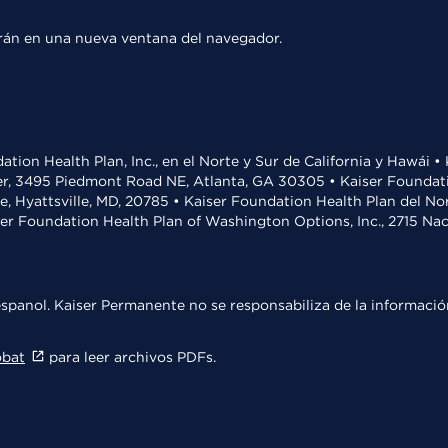
rirán en una nueva ventana del navegador.
ation Health Plan, Inc., en el Norte y Sur de California y Hawái 
r, 3495 Piedmont Road NE, Atlanta, GA 30305 • Kaiser Foundatio
ve, Hyattsville, MD, 20785 • Kaiser Foundation Health Plan del N
ser Foundation Health Plan of Washington Options, Inc., 2715 N
spanol. Kaiser Permanente no se responsabiliza de la información
obat
para leer archivos PDFs.