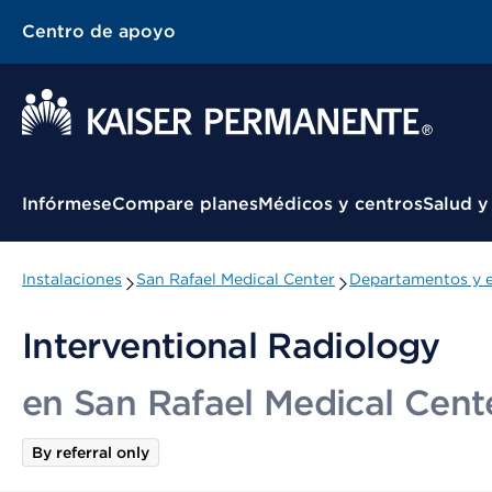
Centro de apoyo
Menú contextual
Infórmese
Compare planes
Médicos y centros
Salud y
Instalaciones
San Rafael Medical Center
Departamentos y e
Interventional Radiology
en San Rafael Medical Cent
By referral only