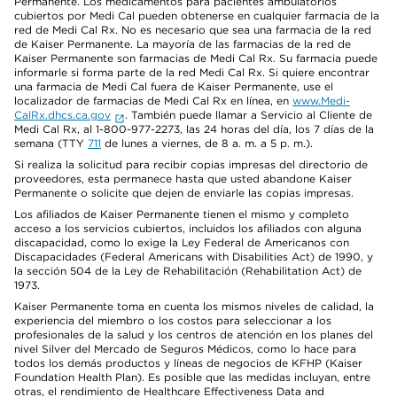
Permanente. Los medicamentos para pacientes ambulatorios
cubiertos por Medi Cal pueden obtenerse en cualquier farmacia de la
red de Medi Cal Rx. No es necesario que sea una farmacia de la red
de Kaiser Permanente. La mayoría de las farmacias de la red de
Kaiser Permanente son farmacias de Medi Cal Rx. Su farmacia puede
informarle si forma parte de la red Medi Cal Rx. Si quiere encontrar
una farmacia de Medi Cal fuera de Kaiser Permanente, use el
localizador de farmacias de Medi Cal Rx en línea, en
www.Medi-
CalRx.dhcs.ca.gov
. También puede llamar a Servicio al Cliente de
Medi Cal Rx, al 1-800-977-2273, las 24 horas del día, los 7 días de la
semana (TTY
711
de lunes a viernes, de 8 a. m. a 5 p. m.).
Si realiza la solicitud para recibir copias impresas del directorio de
proveedores, esta permanece hasta que usted abandone Kaiser
Permanente o solicite que dejen de enviarle las copias impresas.
Los afiliados de Kaiser Permanente tienen el mismo y completo
acceso a los servicios cubiertos, incluidos los afiliados con alguna
discapacidad, como lo exige la Ley Federal de Americanos con
Discapacidades (Federal Americans with Disabilities Act) de 1990, y
la sección 504 de la Ley de Rehabilitación (Rehabilitation Act) de
1973.
Kaiser Permanente toma en cuenta los mismos niveles de calidad, la
experiencia del miembro o los costos para seleccionar a los
profesionales de la salud y los centros de atención en los planes del
nivel Silver del Mercado de Seguros Médicos, como lo hace para
todos los demás productos y líneas de negocios de KFHP (Kaiser
Foundation Health Plan). Es posible que las medidas incluyan, entre
otras, el rendimiento de Healthcare Effectiveness Data and