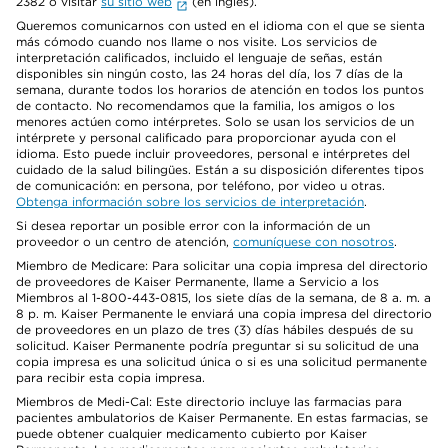
2382 o visitar
su sitio web
(en inglés).
Queremos comunicarnos con usted en el idioma con el que se sienta
más cómodo cuando nos llame o nos visite. Los servicios de
interpretación calificados, incluido el lenguaje de señas, están
disponibles sin ningún costo, las 24 horas del día, los 7 días de la
semana, durante todos los horarios de atención en todos los puntos
de contacto. No recomendamos que la familia, los amigos o los
menores actúen como intérpretes. Solo se usan los servicios de un
intérprete y personal calificado para proporcionar ayuda con el
idioma. Esto puede incluir proveedores, personal e intérpretes del
cuidado de la salud bilingües. Están a su disposición diferentes tipos
de comunicación: en persona, por teléfono, por video u otras.
Obtenga información sobre los servicios de interpretación
.
Si desea reportar un posible error con la información de un
proveedor o un centro de atención,
comuníquese con nosotros
.
Miembro de Medicare: Para solicitar una copia impresa del directorio
de proveedores de Kaiser Permanente, llame a Servicio a los
Miembros al 1-800-443-0815, los siete días de la semana, de 8 a. m. a
8 p. m. Kaiser Permanente le enviará una copia impresa del directorio
de proveedores en un plazo de tres (3) días hábiles después de su
solicitud. Kaiser Permanente podría preguntar si su solicitud de una
copia impresa es una solicitud única o si es una solicitud permanente
para recibir esta copia impresa.
Miembros de Medi-Cal: Este directorio incluye las farmacias para
pacientes ambulatorios de Kaiser Permanente. En estas farmacias, se
puede obtener cualquier medicamento cubierto por Kaiser