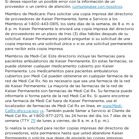
Si desea reportar un posible error con la información de un
proveedor o un centro de atención,
comuníquese con nosotros
.
Miembro de Medicare: Para solicitar una copia impresa del directorio
de proveedores de Kaiser Permanente, llame a Servicio a los
Miembros al 1-800-443-0815, los siete días de la semana, de 8 a. m. a
8 p. m. Kaiser Permanente le enviará una copia impresa del directorio
de proveedores en un plazo de tres (3) días hábiles después de su
solicitud. Kaiser Permanente podría preguntar si su solicitud de una
copia impresa es una solicitud única o si es una solicitud permanente
para recibir esta copia impresa.
Miembros de Medi-Cal: Este directorio incluye las farmacias para
pacientes ambulatorios de Kaiser Permanente. En estas farmacias, se
puede obtener cualquier medicamento cubierto por Kaiser
Permanente. Los medicamentos para pacientes ambulatorios
cubiertos por Medi Cal pueden obtenerse en cualquier farmacia de la
red de Medi Cal Rx. No es necesario que sea una farmacia de la red
de Kaiser Permanente. La mayoría de las farmacias de la red de
Kaiser Permanente son farmacias de Medi Cal Rx. Su farmacia puede
informarle si forma parte de la red Medi Cal Rx. Si quiere encontrar
una farmacia de Medi Cal fuera de Kaiser Permanente, use el
localizador de farmacias de Medi Cal Rx en línea, en
www.Medi-
CalRx.dhcs.ca.gov
. También puede llamar a Servicio al Cliente de
Medi Cal Rx, al 1-800-977-2273, las 24 horas del día, los 7 días de la
semana (TTY
711
de lunes a viernes, de 8 a. m. a 5 p. m.).
Si realiza la solicitud para recibir copias impresas del directorio de
proveedores, esta permanece hasta que usted abandone Kaiser
Permanente o solicite que dejen de enviarle las copias impresas.