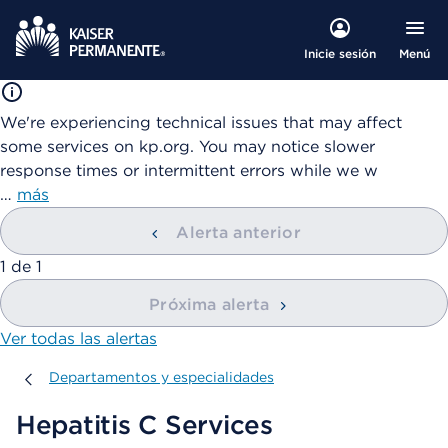
Menú
Inicie sesión
We're experiencing technical issues that may affect
some services on kp.org. You may notice slower
response times or intermittent errors while we w
…
más
Alerta anterior
mostrando
1
de
1
Próxima alerta
Ver todas las alertas
Departamentos y especialidades
Departamentos y especialidades
Hepatitis C Services