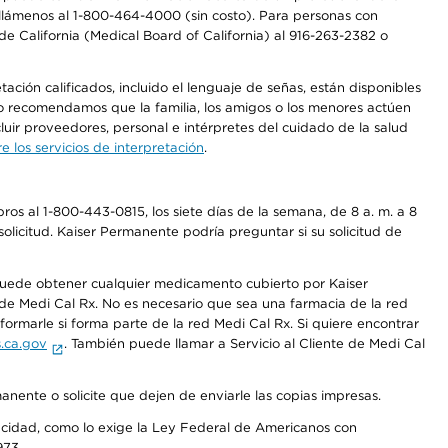
a, llámenos al 1-800-464-4000 (sin costo). Para personas con
e California (Medical Board of California) al 916-263-2382 o
ción calificados, incluido el lenguaje de señas, están disponibles
 No recomendamos que la familia, los amigos o los menores actúen
luir proveedores, personal e intérpretes del cuidado de la salud
 los servicios de interpretación
.
os al 1-800-443-0815, los siete días de la semana, de 8 a. m. a 8
olicitud. Kaiser Permanente podría preguntar si su solicitud de
 puede obtener cualquier medicamento cubierto por Kaiser
e Medi Cal Rx. No es necesario que sea una farmacia de la red
rmarle si forma parte de la red Medi Cal Rx. Si quiere encontrar
.ca.gov
. También puede llamar a Servicio al Cliente de Medi Cal
anente o solicite que dejen de enviarle las copias impresas.
apacidad, como lo exige la Ley Federal de Americanos con
973.