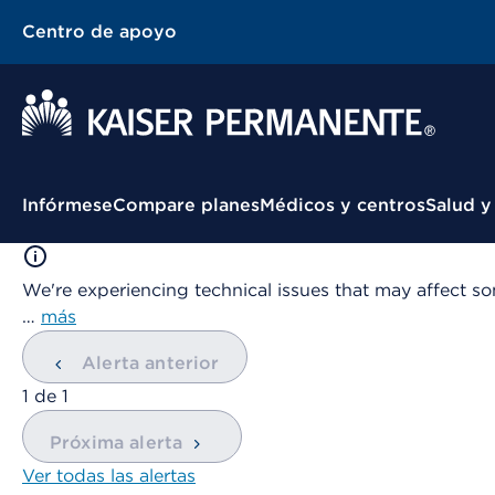
Centro de apoyo
Menú contextual
Infórmese
Compare planes
Médicos y centros
Salud y
We're experiencing technical issues that may affect so
…
más
Alerta anterior
mostrando
1
de
1
Próxima alerta
Ver todas las alertas