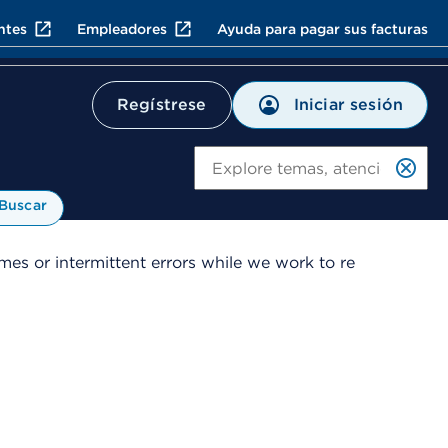
ntes
Empleadores
Ayuda para pagar sus facturas
Iniciar sesión
Regístrese
Bu
Buscar
es or intermittent errors while we work to re