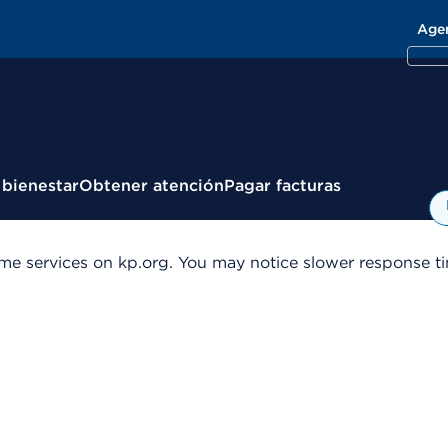
Age
 bienestar
Obtener atención
Pagar facturas
me services on kp.org. You may notice slower response tim