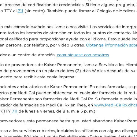
n el proceso de certificación de credenciales. Si tiene alguna pregunt
ea TTY al
711
(sin costo). También puede llamar al Colegio de Médicos d
más cómodo cuando nos llame o nos visite. Los servicios de interpreta
urante todos los horarios de atención en todos los puntos de contacto.
sonal calificado para proporcionar ayuda con el idioma. Esto puede inc
 en persona, por teléfono, por video u otras.
Obtenga información sobre
edor o un centro de atención,
comuníquese con nosotros
.
io de proveedores de Kaiser Permanente, llame a Servicio a los Miembr
o de proveedores en un plazo de tres (3) días hábiles después de su s
anente para recibir esta copia impresa.
 pacientes ambulatorios de Kaiser Permanente. En estas farmacias, se
tos por Medi Cal pueden obtenerse en cualquier farmacia de la red d
iser Permanente son farmacias de Medi Cal Rx. Su farmacia puede info
izador de farmacias de Medi Cal Rx en línea, en
www.Medi-CalRx.dhcs
na (TTY
711
de lunes a viernes, de 8 a. m. a 5 p. m.).
o de proveedores, esta permanece hasta que usted abandone Kaiser Perm
so a los servicios cubiertos, incluidos los afiliados con alguna disc
y la sección 504 de la Ley de Rehabilitación (Rehabilitation Act) de 1