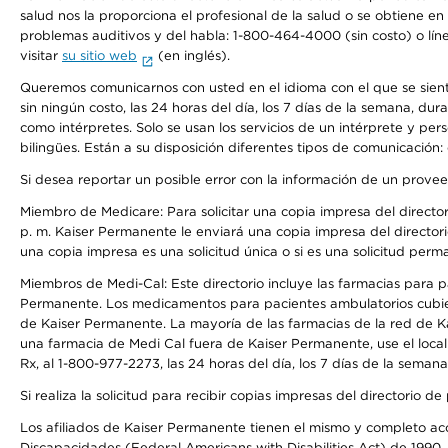
salud nos la proporciona el profesional de la salud o se obtiene e
problemas auditivos y del habla: 1-800-464-4000 (sin costo) o lín
visitar
su sitio web
(en inglés).
Queremos comunicarnos con usted en el idioma con el que se sienta 
sin ningún costo, las 24 horas del día, los 7 días de la semana, d
como intérpretes. Solo se usan los servicios de un intérprete y per
bilingües. Están a su disposición diferentes tipos de comunicación:
Si desea reportar un posible error con la información de un prove
Miembro de Medicare: Para solicitar una copia impresa del director
p. m. Kaiser Permanente le enviará una copia impresa del directori
una copia impresa es una solicitud única o si es una solicitud perm
Miembros de Medi-Cal: Este directorio incluye las farmacias para
Permanente. Los medicamentos para pacientes ambulatorios cubier
de Kaiser Permanente. La mayoría de las farmacias de la red de Ka
una farmacia de Medi Cal fuera de Kaiser Permanente, use el local
Rx, al 1-800-977-2273, las 24 horas del día, los 7 días de la sema
Si realiza la solicitud para recibir copias impresas del directori
Los afiliados de Kaiser Permanente tienen el mismo y completo acce
Discapacidades (Federal Americans with Disabilities Act) de 1990, 