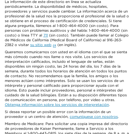
La información de este directorio en línea se actualiza
periódicamente. La disponibilidad de médicos, hospitales,
proveedores y servicios puede cambiar. La información acerca de un
profesional de la salud nos la proporciona el profesional de la salud o
se obtiene en el proceso de certificación de credenciales. Si tiene
alguna pregunta, llámenos al 1-800-464-4000 (sin costo). Para
personas con problemas auditivos y del habla: 1-800-464-4000 (sin
costo) o línea TTY al
711
(sin costo). También puede llamar al Colegio
de Médicos de California (Medical Board of California) al 916-263-
2382 o visitar
su sitio web
(en inglés).
Queremos comunicarnos con usted en el idioma con el que se sienta
más cómodo cuando nos llame o nos visite. Los servicios de
interpretación calificados, incluido el lenguaje de señas, están
disponibles sin ningún costo, las 24 horas del día, los 7 días de la
semana, durante todos los horarios de atención en todos los puntos
de contacto. No recomendamos que la familia, los amigos o los
menores actúen como intérpretes. Solo se usan los servicios de un
intérprete y personal calificado para proporcionar ayuda con el
idioma. Esto puede incluir proveedores, personal e intérpretes del
cuidado de la salud bilingües. Están a su disposición diferentes tipos
de comunicación: en persona, por teléfono, por video u otras.
Obtenga información sobre los servicios de interpretación
.
Si desea reportar un posible error con la información de un
proveedor o un centro de atención,
comuníquese con nosotros
.
Miembro de Medicare: Para solicitar una copia impresa del directorio
de proveedores de Kaiser Permanente, llame a Servicio a los
Miembros al 1-800-443-0815, los siete días de la semana, de 8 a. m. a