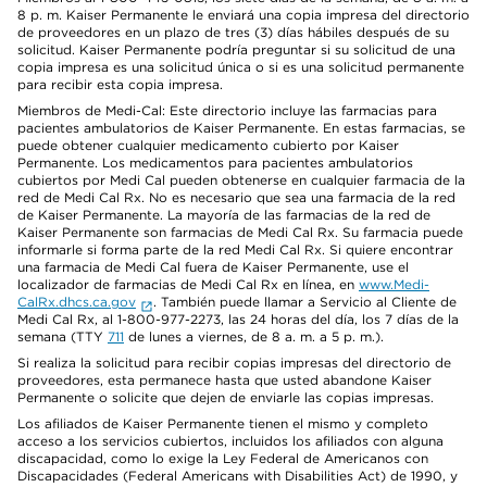
8 p. m. Kaiser Permanente le enviará una copia impresa del directorio
de proveedores en un plazo de tres (3) días hábiles después de su
solicitud. Kaiser Permanente podría preguntar si su solicitud de una
copia impresa es una solicitud única o si es una solicitud permanente
para recibir esta copia impresa.
Miembros de Medi-Cal: Este directorio incluye las farmacias para
pacientes ambulatorios de Kaiser Permanente. En estas farmacias, se
puede obtener cualquier medicamento cubierto por Kaiser
Permanente. Los medicamentos para pacientes ambulatorios
cubiertos por Medi Cal pueden obtenerse en cualquier farmacia de la
red de Medi Cal Rx. No es necesario que sea una farmacia de la red
de Kaiser Permanente. La mayoría de las farmacias de la red de
Kaiser Permanente son farmacias de Medi Cal Rx. Su farmacia puede
informarle si forma parte de la red Medi Cal Rx. Si quiere encontrar
una farmacia de Medi Cal fuera de Kaiser Permanente, use el
localizador de farmacias de Medi Cal Rx en línea, en
www.Medi-
CalRx.dhcs.ca.gov
. También puede llamar a Servicio al Cliente de
Medi Cal Rx, al 1-800-977-2273, las 24 horas del día, los 7 días de la
semana (TTY
711
de lunes a viernes, de 8 a. m. a 5 p. m.).
Si realiza la solicitud para recibir copias impresas del directorio de
proveedores, esta permanece hasta que usted abandone Kaiser
Permanente o solicite que dejen de enviarle las copias impresas.
Los afiliados de Kaiser Permanente tienen el mismo y completo
acceso a los servicios cubiertos, incluidos los afiliados con alguna
discapacidad, como lo exige la Ley Federal de Americanos con
Discapacidades (Federal Americans with Disabilities Act) de 1990, y