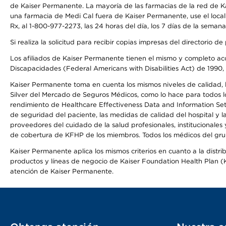
de Kaiser Permanente. La mayoría de las farmacias de la red de Ka
una farmacia de Medi Cal fuera de Kaiser Permanente, use el local
Rx, al 1-800-977-2273, las 24 horas del día, los 7 días de la sema
Si realiza la solicitud para recibir copias impresas del directori
Los afiliados de Kaiser Permanente tienen el mismo y completo acce
Discapacidades (Federal Americans with Disabilities Act) de 1990, 
Kaiser Permanente toma en cuenta los mismos niveles de calidad, la
Silver del Mercado de Seguros Médicos, como lo hace para todos lo
rendimiento de Healthcare Effectiveness Data and Information Se
de seguridad del paciente, las medidas de calidad del hospital y 
proveedores del cuidado de la salud profesionales, institucionale
de cobertura de KFHP de los miembros. Todos los médicos del grup
Kaiser Permanente aplica los mismos criterios en cuanto a la dist
productos y líneas de negocio de Kaiser Foundation Health Plan (KF
atención de Kaiser Permanente.