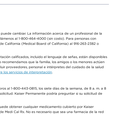
os puede cambiar. La información acerca de un profesional de la
a, llámenos al 1-800-464-4000 (sin costo). Para personas con
e California (Medical Board of California) al 916-263-2382 o
ción calificados, incluido el lenguaje de señas, están disponibles
 No recomendamos que la familia, los amigos o los menores actúen
luir proveedores, personal e intérpretes del cuidado de la salud
 los servicios de interpretación
.
os al 1-800-443-0815, los siete días de la semana, de 8 a. m. a 8
olicitud. Kaiser Permanente podría preguntar si su solicitud de
 puede obtener cualquier medicamento cubierto por Kaiser
e Medi Cal Rx. No es necesario que sea una farmacia de la red