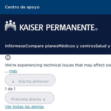
Centro de apoyo
Menú contextual
Infórmese
Compare planes
Médicos y centros
Salud y
We're experiencing technical issues that may affect so
…
más
Alerta anterior
mostrando
1
de
1
Próxima alerta
Ver todas las alertas