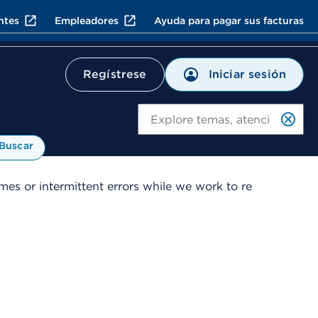
ntes
Empleadores
Ayuda para pagar sus facturas
Iniciar sesión
Regístrese
Bu
Buscar
es or intermittent errors while we work to re