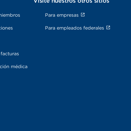
s
Visite nuestros otros sitios
miembros
Para empresas
ciones
Para empleados federales
facturas
ación médica