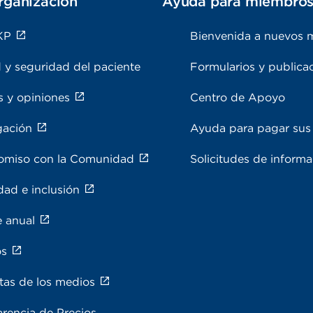
rganización
Ayuda para miembro
KP
Bienvenida a nuevos 
 y seguridad del paciente
Formularios y publica
s y opiniones
Centro de Apoyo
gación
Ayuda para pagar sus 
miso con la Comunidad
Solicitudes de inform
dad e inclusión
e anual
os
tas de los medios
rencia de Precios