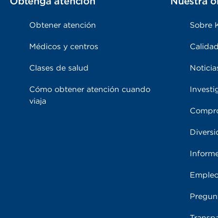
Obtenga atención
Nuestra o
Obtener atención
Sobre 
Médicos y centros
Calidad
Clases de salud
Noticia
Cómo obtener atención cuando
Investi
viaja
Compro
Diversi
Inform
Emple
Pregun
Transpa