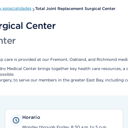
 especialidades
Total Joint Replacement Surgical Center
rgical Center
nter
up care is provided at our Fremont, Oakland, and Richmond medic
o Medical Center brings together key health care resources, a d
ossible.
 surgery, to serve our members in the greater East Bay, including 
Horario
Monday through Friday, 8:30 a.m. to 5 p.m.