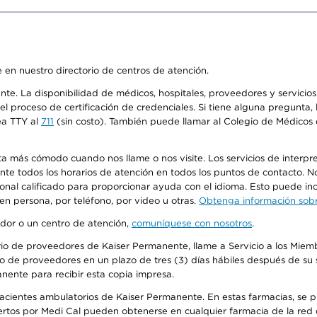
 en nuestro directorio de centros de atención.
ente. La disponibilidad de médicos, hospitales, proveedores y servici
n el proceso de certificación de credenciales. Si tiene alguna pregunt
ea TTY al
711
(sin costo). También puede llamar al Colegio de Médicos d
más cómodo cuando nos llame o nos visite. Los servicios de interpreta
urante todos los horarios de atención en todos los puntos de contacto.
sonal calificado para proporcionar ayuda con el idioma. Esto puede inc
 en persona, por teléfono, por video u otras.
Obtenga información sobre
edor o un centro de atención,
comuníquese con nosotros
.
io de proveedores de Kaiser Permanente, llame a Servicio a los Miembr
o de proveedores en un plazo de tres (3) días hábiles después de su s
anente para recibir esta copia impresa.
 pacientes ambulatorios de Kaiser Permanente. En estas farmacias, se
tos por Medi Cal pueden obtenerse en cualquier farmacia de la red d