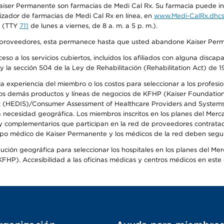
iser Permanente son farmacias de Medi Cal Rx. Su farmacia puede info
izador de farmacias de Medi Cal Rx en línea, en
www.Medi-CalRx.dhcs
na (TTY
711
de lunes a viernes, de 8 a. m. a 5 p. m.).
o de proveedores, esta permanece hasta que usted abandone Kaiser Perm
so a los servicios cubiertos, incluidos los afiliados con alguna disc
y la sección 504 de la Ley de Rehabilitación (Rehabilitation Act) de 1
 experiencia del miembro o los costos para seleccionar a los profesiona
s demás productos y líneas de negocios de KFHP (Kaiser Foundation He
t (HEDIS)/Consumer Assessment of Healthcare Providers and Systems (
la necesidad geográfica. Los miembros inscritos en los planes del Me
s y complementarios que participan en la red de proveedores contrata
o médico de Kaiser Permanente y los médicos de la red deben seguir l
ribución geográfica para seleccionar los hospitales en los planes del 
HP). Accesibilidad a las oficinas médicas y centros médicos en este d