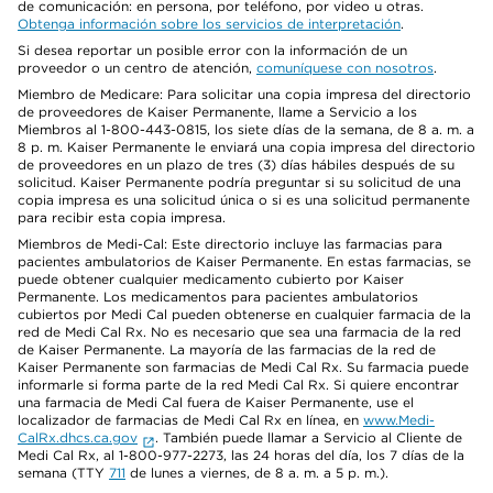
de comunicación: en persona, por teléfono, por video u otras.
Obtenga información sobre los servicios de interpretación
.
Si desea reportar un posible error con la información de un
proveedor o un centro de atención,
comuníquese con nosotros
.
Miembro de Medicare: Para solicitar una copia impresa del directorio
de proveedores de Kaiser Permanente, llame a Servicio a los
Miembros al 1-800-443-0815, los siete días de la semana, de 8 a. m. a
8 p. m. Kaiser Permanente le enviará una copia impresa del directorio
de proveedores en un plazo de tres (3) días hábiles después de su
solicitud. Kaiser Permanente podría preguntar si su solicitud de una
copia impresa es una solicitud única o si es una solicitud permanente
para recibir esta copia impresa.
Miembros de Medi-Cal: Este directorio incluye las farmacias para
pacientes ambulatorios de Kaiser Permanente. En estas farmacias, se
puede obtener cualquier medicamento cubierto por Kaiser
Permanente. Los medicamentos para pacientes ambulatorios
cubiertos por Medi Cal pueden obtenerse en cualquier farmacia de la
red de Medi Cal Rx. No es necesario que sea una farmacia de la red
de Kaiser Permanente. La mayoría de las farmacias de la red de
Kaiser Permanente son farmacias de Medi Cal Rx. Su farmacia puede
informarle si forma parte de la red Medi Cal Rx. Si quiere encontrar
una farmacia de Medi Cal fuera de Kaiser Permanente, use el
localizador de farmacias de Medi Cal Rx en línea, en
www.Medi-
CalRx.dhcs.ca.gov
. También puede llamar a Servicio al Cliente de
Medi Cal Rx, al 1-800-977-2273, las 24 horas del día, los 7 días de la
semana (TTY
711
de lunes a viernes, de 8 a. m. a 5 p. m.).