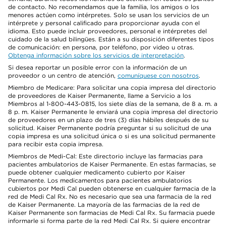
de contacto. No recomendamos que la familia, los amigos o los
menores actúen como intérpretes. Solo se usan los servicios de un
intérprete y personal calificado para proporcionar ayuda con el
idioma. Esto puede incluir proveedores, personal e intérpretes del
cuidado de la salud bilingües. Están a su disposición diferentes tipos
de comunicación: en persona, por teléfono, por video u otras.
Obtenga información sobre los servicios de interpretación
.
Si desea reportar un posible error con la información de un
proveedor o un centro de atención,
comuníquese con nosotros
.
Miembro de Medicare: Para solicitar una copia impresa del directorio
de proveedores de Kaiser Permanente, llame a Servicio a los
Miembros al 1-800-443-0815, los siete días de la semana, de 8 a. m. a
8 p. m. Kaiser Permanente le enviará una copia impresa del directorio
de proveedores en un plazo de tres (3) días hábiles después de su
solicitud. Kaiser Permanente podría preguntar si su solicitud de una
copia impresa es una solicitud única o si es una solicitud permanente
para recibir esta copia impresa.
Miembros de Medi-Cal: Este directorio incluye las farmacias para
pacientes ambulatorios de Kaiser Permanente. En estas farmacias, se
puede obtener cualquier medicamento cubierto por Kaiser
Permanente. Los medicamentos para pacientes ambulatorios
cubiertos por Medi Cal pueden obtenerse en cualquier farmacia de la
red de Medi Cal Rx. No es necesario que sea una farmacia de la red
de Kaiser Permanente. La mayoría de las farmacias de la red de
Kaiser Permanente son farmacias de Medi Cal Rx. Su farmacia puede
informarle si forma parte de la red Medi Cal Rx. Si quiere encontrar