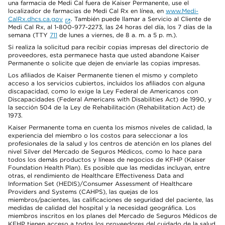
una farmacia de Medi Cal fuera de Kaiser Permanente, use el
localizador de farmacias de Medi Cal Rx en línea, en
www.Medi-
CalRx.dhcs.ca.gov
. También puede llamar a Servicio al Cliente de
Medi Cal Rx, al 1-800-977-2273, las 24 horas del día, los 7 días de la
semana (TTY
711
de lunes a viernes, de 8 a. m. a 5 p. m.).
Si realiza la solicitud para recibir copias impresas del directorio de
proveedores, esta permanece hasta que usted abandone Kaiser
Permanente o solicite que dejen de enviarle las copias impresas.
Los afiliados de Kaiser Permanente tienen el mismo y completo
acceso a los servicios cubiertos, incluidos los afiliados con alguna
discapacidad, como lo exige la Ley Federal de Americanos con
Discapacidades (Federal Americans with Disabilities Act) de 1990, y
la sección 504 de la Ley de Rehabilitación (Rehabilitation Act) de
1973.
Kaiser Permanente toma en cuenta los mismos niveles de calidad, la
experiencia del miembro o los costos para seleccionar a los
profesionales de la salud y los centros de atención en los planes del
nivel Silver del Mercado de Seguros Médicos, como lo hace para
todos los demás productos y líneas de negocios de KFHP (Kaiser
Foundation Health Plan). Es posible que las medidas incluyan, entre
otras, el rendimiento de Healthcare Effectiveness Data and
Information Set (HEDIS)/Consumer Assessment of Healthcare
Providers and Systems (CAHPS), las quejas de los
miembros/pacientes, las calificaciones de seguridad del paciente, las
medidas de calidad del hospital y la necesidad geográfica. Los
miembros inscritos en los planes del Mercado de Seguros Médicos de
KFHP tienen acceso a todos los proveedores del cuidado de la salud