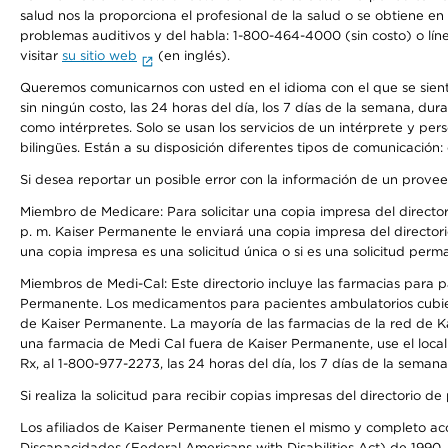
salud nos la proporciona el profesional de la salud o se obtiene e
problemas auditivos y del habla: 1-800-464-4000 (sin costo) o lín
visitar
su sitio web
(en inglés).
Queremos comunicarnos con usted en el idioma con el que se sienta 
sin ningún costo, las 24 horas del día, los 7 días de la semana, d
como intérpretes. Solo se usan los servicios de un intérprete y per
bilingües. Están a su disposición diferentes tipos de comunicación:
Si desea reportar un posible error con la información de un prove
Miembro de Medicare: Para solicitar una copia impresa del director
p. m. Kaiser Permanente le enviará una copia impresa del directori
una copia impresa es una solicitud única o si es una solicitud perm
Miembros de Medi-Cal: Este directorio incluye las farmacias para
Permanente. Los medicamentos para pacientes ambulatorios cubier
de Kaiser Permanente. La mayoría de las farmacias de la red de Ka
una farmacia de Medi Cal fuera de Kaiser Permanente, use el local
Rx, al 1-800-977-2273, las 24 horas del día, los 7 días de la sema
Si realiza la solicitud para recibir copias impresas del directori
Los afiliados de Kaiser Permanente tienen el mismo y completo acce
Discapacidades (Federal Americans with Disabilities Act) de 1990, 