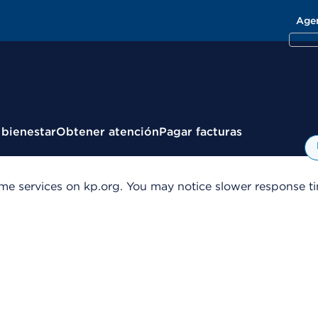
Age
 bienestar
Obtener atención
Pagar facturas
me services on kp.org. You may notice slower response tim