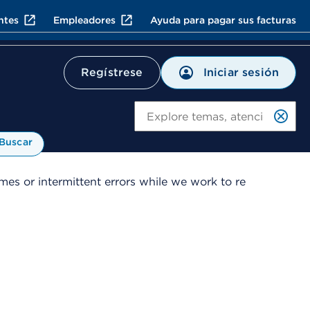
ntes
Empleadores
Ayuda para pagar sus facturas
Iniciar sesión
Regístrese
Bu
Buscar
es or intermittent errors while we work to re