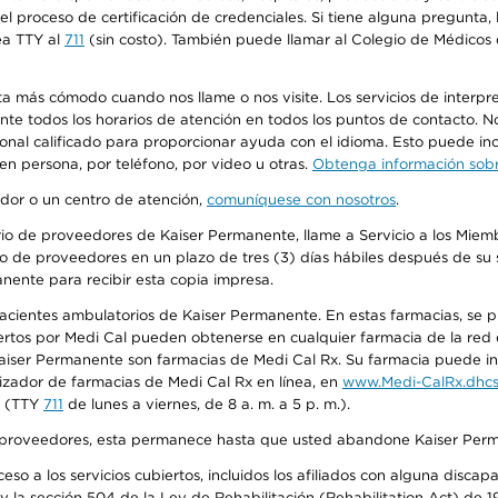
n el proceso de certificación de credenciales. Si tiene alguna pregunt
ea TTY al
711
(sin costo). También puede llamar al Colegio de Médicos d
más cómodo cuando nos llame o nos visite. Los servicios de interpreta
urante todos los horarios de atención en todos los puntos de contacto.
sonal calificado para proporcionar ayuda con el idioma. Esto puede inc
 en persona, por teléfono, por video u otras.
Obtenga información sobre
edor o un centro de atención,
comuníquese con nosotros
.
io de proveedores de Kaiser Permanente, llame a Servicio a los Miembr
o de proveedores en un plazo de tres (3) días hábiles después de su s
anente para recibir esta copia impresa.
 pacientes ambulatorios de Kaiser Permanente. En estas farmacias, se
tos por Medi Cal pueden obtenerse en cualquier farmacia de la red d
iser Permanente son farmacias de Medi Cal Rx. Su farmacia puede info
izador de farmacias de Medi Cal Rx en línea, en
www.Medi-CalRx.dhcs
na (TTY
711
de lunes a viernes, de 8 a. m. a 5 p. m.).
o de proveedores, esta permanece hasta que usted abandone Kaiser Perm
so a los servicios cubiertos, incluidos los afiliados con alguna disc
y la sección 504 de la Ley de Rehabilitación (Rehabilitation Act) de 1