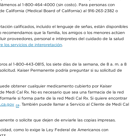
a, llámenos al 1-800-464-4000 (sin costo). Para personas con
e California (Medical Board of California) al 916-263-2382 o
ción calificados, incluido el lenguaje de señas, están disponibles
 No recomendamos que la familia, los amigos o los menores actúen
luir proveedores, personal e intérpretes del cuidado de la salud
 los servicios de interpretación
.
os al 1-800-443-0815, los siete días de la semana, de 8 a. m. a 8
olicitud. Kaiser Permanente podría preguntar si su solicitud de
 puede obtener cualquier medicamento cubierto por Kaiser
e Medi Cal Rx. No es necesario que sea una farmacia de la red
rmarle si forma parte de la red Medi Cal Rx. Si quiere encontrar
.ca.gov
. También puede llamar a Servicio al Cliente de Medi Cal
anente o solicite que dejen de enviarle las copias impresas.
apacidad, como lo exige la Ley Federal de Americanos con
973.