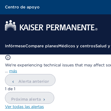
Centro de apoyo
Menú contextual
Infórmese
Compare planes
Médicos y centros
Salud y
We're experiencing technical issues that may affect so
…
más
Alerta anterior
mostrando
1
de
1
Próxima alerta
Ver todas las alertas