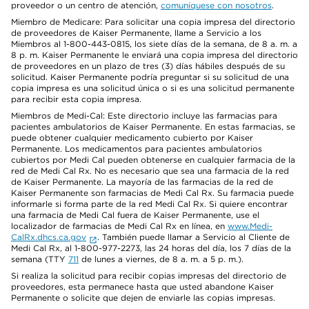
proveedor o un centro de atención,
comuníquese con nosotros
.
Miembro de Medicare: Para solicitar una copia impresa del directorio
de proveedores de Kaiser Permanente, llame a Servicio a los
Miembros al 1-800-443-0815, los siete días de la semana, de 8 a. m. a
8 p. m. Kaiser Permanente le enviará una copia impresa del directorio
de proveedores en un plazo de tres (3) días hábiles después de su
solicitud. Kaiser Permanente podría preguntar si su solicitud de una
copia impresa es una solicitud única o si es una solicitud permanente
para recibir esta copia impresa.
Miembros de Medi-Cal: Este directorio incluye las farmacias para
pacientes ambulatorios de Kaiser Permanente. En estas farmacias, se
puede obtener cualquier medicamento cubierto por Kaiser
Permanente. Los medicamentos para pacientes ambulatorios
cubiertos por Medi Cal pueden obtenerse en cualquier farmacia de la
red de Medi Cal Rx. No es necesario que sea una farmacia de la red
de Kaiser Permanente. La mayoría de las farmacias de la red de
Kaiser Permanente son farmacias de Medi Cal Rx. Su farmacia puede
informarle si forma parte de la red Medi Cal Rx. Si quiere encontrar
una farmacia de Medi Cal fuera de Kaiser Permanente, use el
localizador de farmacias de Medi Cal Rx en línea, en
www.Medi-
CalRx.dhcs.ca.gov
. También puede llamar a Servicio al Cliente de
Medi Cal Rx, al 1-800-977-2273, las 24 horas del día, los 7 días de la
semana (TTY
711
de lunes a viernes, de 8 a. m. a 5 p. m.).
Si realiza la solicitud para recibir copias impresas del directorio de
proveedores, esta permanece hasta que usted abandone Kaiser
Permanente o solicite que dejen de enviarle las copias impresas.