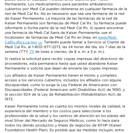
Permanente. Los medicamentos para pacientes ambulatorios
cubiertos por Medi Cal pueden obtenerse en cualquier farmacia de la
red de Medi Cal Rx. No es necesario que sea una farmacia de la red
de Kaiser Permanente. La mayoría de las farmacias de la red de
Kaiser Permanente son farmacias de Medi Cal Rx. Su farmacia puede
informarle si forma parte de la red Medi Cal Rx. Si quiere encontrar
una farmacia de Medi Cal fuera de Kaiser Permanente, use el
localizador de farmacias de Medi Cal Rx en línea, en
www.Medi-
CalRx.dhcs.ca.gov
. También puede llamar a Servicio al Cliente de
Medi Cal Rx, al 1-800-977-2273, las 24 horas del día, los 7 días de la
semana (TTY
711
de lunes a viernes, de 8 a. m. a 5 p. m.).
Si realiza la solicitud para recibir copias impresas del directorio de
proveedores, esta permanece hasta que usted abandone Kaiser
Permanente o solicite que dejen de enviarle las copias impresas.
Los afiliados de Kaiser Permanente tienen el mismo y completo
acceso a los servicios cubiertos, incluidos los afiliados con alguna
discapacidad, como lo exige la Ley Federal de Americanos con
Discapacidades (Federal Americans with Disabilities Act) de 1990, y
la sección 504 de la Ley de Rehabilitación (Rehabilitation Act) de
1973.
Kaiser Permanente toma en cuenta los mismos niveles de calidad, la
experiencia del miembro o los costos para seleccionar a los
profesionales de la salud y los centros de atención en los planes del
nivel Silver del Mercado de Seguros Médicos, como lo hace para
todos los demás productos y líneas de negocios de KFHP (Kaiser
Foundation Health Plan). Es posible que las medidas incluyan, entre