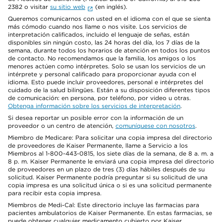
2382 o visitar
su sitio web
(en inglés).
Queremos comunicarnos con usted en el idioma con el que se sienta
más cómodo cuando nos llame o nos visite. Los servicios de
interpretación calificados, incluido el lenguaje de señas, están
disponibles sin ningún costo, las 24 horas del día, los 7 días de la
semana, durante todos los horarios de atención en todos los puntos
de contacto. No recomendamos que la familia, los amigos o los
menores actúen como intérpretes. Solo se usan los servicios de un
intérprete y personal calificado para proporcionar ayuda con el
idioma. Esto puede incluir proveedores, personal e intérpretes del
cuidado de la salud bilingües. Están a su disposición diferentes tipos
de comunicación: en persona, por teléfono, por video u otras.
Obtenga información sobre los servicios de interpretación
.
Si desea reportar un posible error con la información de un
proveedor o un centro de atención,
comuníquese con nosotros
.
Miembro de Medicare: Para solicitar una copia impresa del directorio
de proveedores de Kaiser Permanente, llame a Servicio a los
Miembros al 1-800-443-0815, los siete días de la semana, de 8 a. m. a
8 p. m. Kaiser Permanente le enviará una copia impresa del directorio
de proveedores en un plazo de tres (3) días hábiles después de su
solicitud. Kaiser Permanente podría preguntar si su solicitud de una
copia impresa es una solicitud única o si es una solicitud permanente
para recibir esta copia impresa.
Miembros de Medi-Cal: Este directorio incluye las farmacias para
pacientes ambulatorios de Kaiser Permanente. En estas farmacias, se
puede obtener cualquier medicamento cubierto por Kaiser