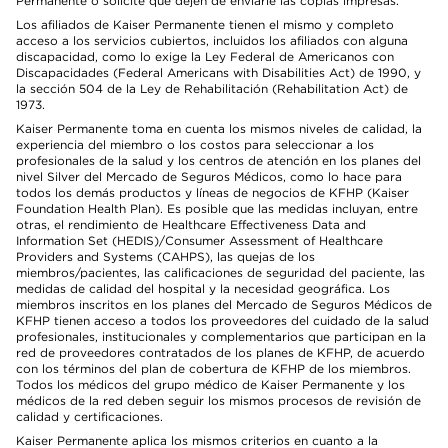
Permanente o solicite que dejen de enviarle las copias impresas.
Los afiliados de Kaiser Permanente tienen el mismo y completo
acceso a los servicios cubiertos, incluidos los afiliados con alguna
discapacidad, como lo exige la Ley Federal de Americanos con
Discapacidades (Federal Americans with Disabilities Act) de 1990, y
la sección 504 de la Ley de Rehabilitación (Rehabilitation Act) de
1973.
Kaiser Permanente toma en cuenta los mismos niveles de calidad, la
experiencia del miembro o los costos para seleccionar a los
profesionales de la salud y los centros de atención en los planes del
nivel Silver del Mercado de Seguros Médicos, como lo hace para
todos los demás productos y líneas de negocios de KFHP (Kaiser
Foundation Health Plan). Es posible que las medidas incluyan, entre
otras, el rendimiento de Healthcare Effectiveness Data and
Information Set (HEDIS)/Consumer Assessment of Healthcare
Providers and Systems (CAHPS), las quejas de los
miembros/pacientes, las calificaciones de seguridad del paciente, las
medidas de calidad del hospital y la necesidad geográfica. Los
miembros inscritos en los planes del Mercado de Seguros Médicos de
KFHP tienen acceso a todos los proveedores del cuidado de la salud
profesionales, institucionales y complementarios que participan en la
red de proveedores contratados de los planes de KFHP, de acuerdo
con los términos del plan de cobertura de KFHP de los miembros.
Todos los médicos del grupo médico de Kaiser Permanente y los
médicos de la red deben seguir los mismos procesos de revisión de
calidad y certificaciones.
Kaiser Permanente aplica los mismos criterios en cuanto a la