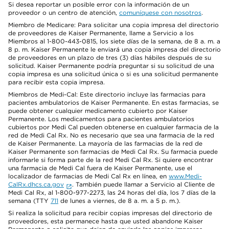
Si desea reportar un posible error con la información de un
proveedor o un centro de atención,
comuníquese con nosotros
.
Miembro de Medicare: Para solicitar una copia impresa del directorio
de proveedores de Kaiser Permanente, llame a Servicio a los
Miembros al 1-800-443-0815, los siete días de la semana, de 8 a. m. a
8 p. m. Kaiser Permanente le enviará una copia impresa del directorio
de proveedores en un plazo de tres (3) días hábiles después de su
solicitud. Kaiser Permanente podría preguntar si su solicitud de una
copia impresa es una solicitud única o si es una solicitud permanente
para recibir esta copia impresa.
Miembros de Medi-Cal: Este directorio incluye las farmacias para
pacientes ambulatorios de Kaiser Permanente. En estas farmacias, se
puede obtener cualquier medicamento cubierto por Kaiser
Permanente. Los medicamentos para pacientes ambulatorios
cubiertos por Medi Cal pueden obtenerse en cualquier farmacia de la
red de Medi Cal Rx. No es necesario que sea una farmacia de la red
de Kaiser Permanente. La mayoría de las farmacias de la red de
Kaiser Permanente son farmacias de Medi Cal Rx. Su farmacia puede
informarle si forma parte de la red Medi Cal Rx. Si quiere encontrar
una farmacia de Medi Cal fuera de Kaiser Permanente, use el
localizador de farmacias de Medi Cal Rx en línea, en
www.Medi-
CalRx.dhcs.ca.gov
. También puede llamar a Servicio al Cliente de
Medi Cal Rx, al 1-800-977-2273, las 24 horas del día, los 7 días de la
semana (TTY
711
de lunes a viernes, de 8 a. m. a 5 p. m.).
Si realiza la solicitud para recibir copias impresas del directorio de
proveedores, esta permanece hasta que usted abandone Kaiser