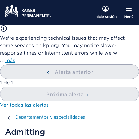
Menú
Inicie sesión
We're experiencing technical issues that may affect
some services on kp.org. You may notice slower
response times or intermittent errors while we w
…
más
Alerta anterior
mostrando
1
de
1
Próxima alerta
Ver todas las alertas
Departamentos y especialidades
Departamentos y especialidades
Admitting