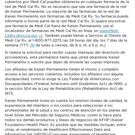
cubiertos por Medi Cal pueden obtenerse en cualquier farmacia de la
red de Medi Cal Rx. No es necesario que sea una farmacia de la red
de Kaiser Permanente. La mayoría de las farmacias de la red de
Kaiser Permanente son farmacias de Medi Cal Rx. Su farmacia puede
informarle si forma parte de la red Medi Cal Rx. Si quiere encontrar
una farmacia de Medi Cal fuera de Kaiser Permanente, use el
localizador de farmacias de Medi Cal Rx en línea, en
www.Medi-
CalRx.dhcs.ca.gov
. También puede llamar a Servicio al Cliente de
Medi Cal Rx, al 1-800-977-2273, las 24 horas del día, los 7 días de la
semana (TTY
711
de lunes a viernes, de 8 a. m. a 5 p. m.).
Si realiza la solicitud para recibir copias impresas del directorio de
proveedores, esta permanece hasta que usted abandone Kaiser
Permanente o solicite que dejen de enviarle las copias impresas.
Los afiliados de Kaiser Permanente tienen el mismo y completo
acceso a los servicios cubiertos, incluidos los afiliados con alguna
discapacidad, como lo exige la Ley Federal de Americanos con
Discapacidades (Federal Americans with Disabilities Act) de 1990, y
la sección 504 de la Ley de Rehabilitación (Rehabilitation Act) de
1973.
Kaiser Permanente toma en cuenta los mismos niveles de calidad, la
experiencia del miembro o los costos para seleccionar a los
profesionales de la salud y los centros de atención en los planes del
nivel Silver del Mercado de Seguros Médicos, como lo hace para
todos los demás productos y líneas de negocios de KFHP (Kaiser
Foundation Health Plan). Es posible que las medidas incluyan, entre
otras, el rendimiento de Healthcare Effectiveness Data and
Information Set (HEDIS)/Consumer Assessment of Healthcare