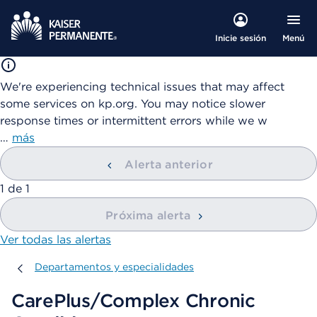
Menú
Inicie sesión
We're experiencing technical issues that may affect
some services on kp.org. You may notice slower
response times or intermittent errors while we w
…
más
Alerta anterior
mostrando
1
de
1
Próxima alerta
Ver todas las alertas
Departamentos y especialidades
Departamentos y especialidades
CarePlus/Complex Chronic