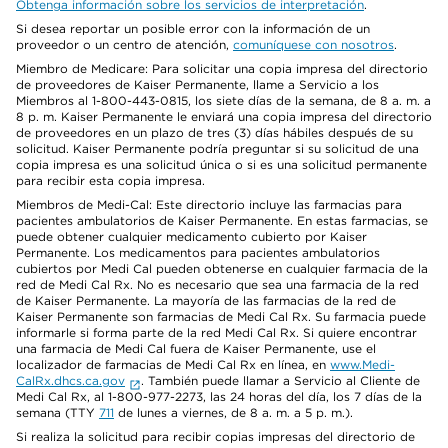
Obtenga información sobre los servicios de interpretación
.
Si desea reportar un posible error con la información de un
proveedor o un centro de atención,
comuníquese con nosotros
.
Miembro de Medicare: Para solicitar una copia impresa del directorio
de proveedores de Kaiser Permanente, llame a Servicio a los
Miembros al 1-800-443-0815, los siete días de la semana, de 8 a. m. a
8 p. m. Kaiser Permanente le enviará una copia impresa del directorio
de proveedores en un plazo de tres (3) días hábiles después de su
solicitud. Kaiser Permanente podría preguntar si su solicitud de una
copia impresa es una solicitud única o si es una solicitud permanente
para recibir esta copia impresa.
Miembros de Medi-Cal: Este directorio incluye las farmacias para
pacientes ambulatorios de Kaiser Permanente. En estas farmacias, se
puede obtener cualquier medicamento cubierto por Kaiser
Permanente. Los medicamentos para pacientes ambulatorios
cubiertos por Medi Cal pueden obtenerse en cualquier farmacia de la
red de Medi Cal Rx. No es necesario que sea una farmacia de la red
de Kaiser Permanente. La mayoría de las farmacias de la red de
Kaiser Permanente son farmacias de Medi Cal Rx. Su farmacia puede
informarle si forma parte de la red Medi Cal Rx. Si quiere encontrar
una farmacia de Medi Cal fuera de Kaiser Permanente, use el
localizador de farmacias de Medi Cal Rx en línea, en
www.Medi-
CalRx.dhcs.ca.gov
. También puede llamar a Servicio al Cliente de
Medi Cal Rx, al 1-800-977-2273, las 24 horas del día, los 7 días de la
semana (TTY
711
de lunes a viernes, de 8 a. m. a 5 p. m.).
Si realiza la solicitud para recibir copias impresas del directorio de